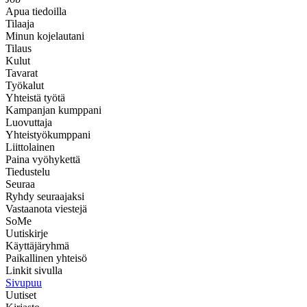
Apua tiedoilla
Tilaaja
Minun kojelautani
Tilaus
Kulut
Tavarat
Työkalut
Yhteistä työtä
Kampanjan kumppani
Luovuttaja
Yhteistyökumppani
Liittolainen
Paina vyöhykettä
Tiedustelu
Seuraa
Ryhdy seuraajaksi
Vastaanota viestejä
SoMe
Uutiskirje
Käyttäjäryhmä
Paikallinen yhteisö
Linkit sivulla
Sivupuu
Uutiset