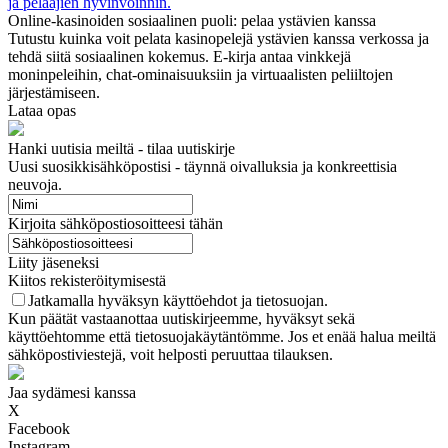
ja pelaajien hyvinvoinnin.
Online-kasinoiden sosiaalinen puoli: pelaa ystävien kanssa
Tutustu kuinka voit pelata kasinopelejä ystävien kanssa verkossa ja
tehdä siitä sosiaalinen kokemus. E-kirja antaa vinkkejä
moninpeleihin, chat-ominaisuuksiin ja virtuaalisten peliiltojen
järjestämiseen.
Lataa opas
Hanki uutisia meiltä - tilaa uutiskirje
Uusi suosikkisähköpostisi - täynnä oivalluksia ja konkreettisia
neuvoja.
Kirjoita sähköpostiosoitteesi tähän
Liity jäseneksi
Kiitos rekisteröitymisestä
Jatkamalla hyväksyn käyttöehdot ja tietosuojan.
Kun päätät vastaanottaa uutiskirjeemme, hyväksyt sekä
käyttöehtomme että tietosuojakäytäntömme. Jos et enää halua meiltä
sähköpostiviestejä, voit helposti peruuttaa tilauksen.
Jaa sydämesi kanssa
X
Facebook
Instagram