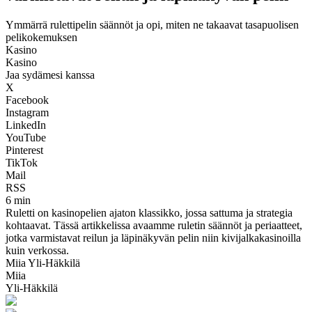
Ymmärrä rulettipelin säännöt ja opi, miten ne takaavat tasapuolisen
pelikokemuksen
Kasino
Kasino
Jaa sydämesi kanssa
X
Facebook
Instagram
LinkedIn
YouTube
Pinterest
TikTok
Mail
RSS
6 min
Ruletti on kasinopelien ajaton klassikko, jossa sattuma ja strategia
kohtaavat. Tässä artikkelissa avaamme ruletin säännöt ja periaatteet,
jotka varmistavat reilun ja läpinäkyvän pelin niin kivijalkakasinoilla
kuin verkossa.
Miia Yli-Häkkilä
Miia
Yli-Häkkilä