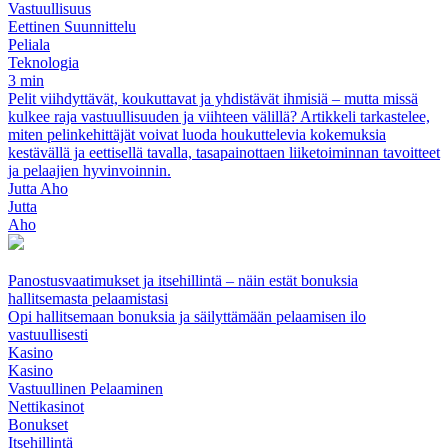
Vastuullisuus
Eettinen Suunnittelu
Peliala
Teknologia
3 min
Pelit viihdyttävät, koukuttavat ja yhdistävät ihmisiä – mutta missä
kulkee raja vastuullisuuden ja viihteen välillä? Artikkeli tarkastelee,
miten pelinkehittäjät voivat luoda houkuttelevia kokemuksia
kestävällä ja eettisellä tavalla, tasapainottaen liiketoiminnan tavoitteet
ja pelaajien hyvinvoinnin.
Jutta Aho
Jutta
Aho
Panostusvaatimukset ja itsehillintä – näin estät bonuksia
hallitsemasta pelaamistasi
Opi hallitsemaan bonuksia ja säilyttämään pelaamisen ilo
vastuullisesti
Kasino
Kasino
Vastuullinen Pelaaminen
Nettikasinot
Bonukset
Itsehillintä