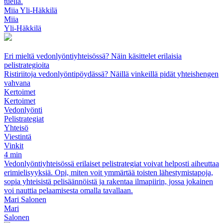
tuella.
Miia Yli-Häkkilä
Miia
Yli-Häkkilä
Eri mieltä vedonlyöntiyhteisössä? Näin käsittelet erilaisia
pelistrategioita
Ristiriitoja vedonlyöntipöydässä? Näillä vinkeillä pidät yhteishengen
vahvana
Kertoimet
Kertoimet
Vedonlyönti
Pelistrategiat
Yhteisö
Viestintä
Vinkit
4 min
Vedonlyöntiyhteisössä erilaiset pelistrategiat voivat helposti aiheuttaa
erimielisyyksiä. Opi, miten voit ymmärtää toisten lähestymistapoja,
sopia yhteisistä pelisäännöistä ja rakentaa ilmapiirin, jossa jokainen
voi nauttia pelaamisesta omalla tavallaan.
Mari Salonen
Mari
Salonen