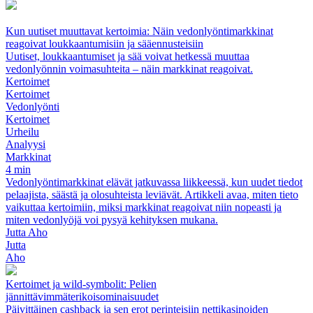
Kun uutiset muuttavat kertoimia: Näin vedonlyöntimarkkinat
reagoivat loukkaantumisiin ja sääennusteisiin
Uutiset, loukkaantumiset ja sää voivat hetkessä muuttaa
vedonlyönnin voimasuhteita – näin markkinat reagoivat.
Kertoimet
Kertoimet
Vedonlyönti
Kertoimet
Urheilu
Analyysi
Markkinat
4 min
Vedonlyöntimarkkinat elävät jatkuvassa liikkeessä, kun uudet tiedot
pelaajista, säästä ja olosuhteista leviävät. Artikkeli avaa, miten tieto
vaikuttaa kertoimiin, miksi markkinat reagoivat niin nopeasti ja
miten vedonlyöjä voi pysyä kehityksen mukana.
Jutta Aho
Jutta
Aho
Kertoimet ja wild-symbolit: Pelien
jännittävimmäterikoisominaisuudet
Päivittäinen cashback ja sen erot perinteisiin nettikasinoiden