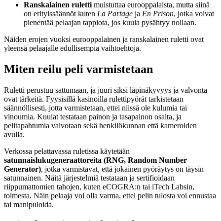
Ranskalainen ruletti
muistuttaa eurooppalaista, mutta siinä
on erityissäännöt kuten
La Partage
ja
En Prison
, jotka voivat
pienentää pelaajan tappiota, jos kuula pysähtyy nollaan.
Näiden erojen vuoksi eurooppalainen ja ranskalainen ruletti ovat
yleensä pelaajalle edullisempia vaihtoehtoja.
Miten reilu peli varmistetaan
Ruletti perustuu sattumaan, ja juuri siksi läpinäkyvyys ja valvonta
ovat tärkeitä. Fyysisillä kasinoilla rulettipyörät tarkistetaan
säännöllisesti, jotta varmistetaan, ettei niissä ole kulumia tai
vinoumia. Kuulat testataan painon ja tasapainon osalta, ja
pelitapahtumia valvotaan sekä henkilökunnan että kameroiden
avulla.
Verkossa pelattavassa ruletissa käytetään
satunnaislukugeneraattoreita (RNG, Random Number
Generator)
, jotka varmistavat, että jokainen pyöräytys on täysin
satunnainen. Näitä järjestelmiä testataan ja sertifioidaan
riippumattomien tahojen, kuten eCOGRA:n tai iTech Labsin,
toimesta. Näin pelaaja voi olla varma, ettei pelin tulosta voi ennustaa
tai manipuloida.