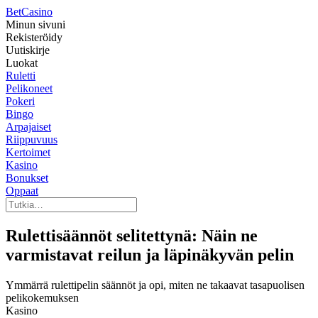
Bet
Casino
Minun sivuni
Rekisteröidy
Uutiskirje
Luokat
Ruletti
Pelikoneet
Pokeri
Bingo
Arpajaiset
Riippuvuus
Kertoimet
Kasino
Bonukset
Oppaat
Rulettisäännöt selitettynä: Näin ne
varmistavat reilun ja läpinäkyvän pelin
Ymmärrä rulettipelin säännöt ja opi, miten ne takaavat tasapuolisen
pelikokemuksen
Kasino