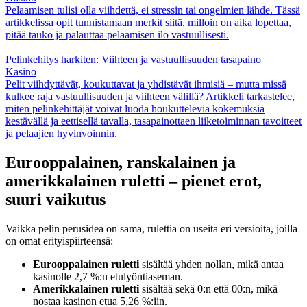
Pelaamisen tulisi olla viihdettä, ei stressin tai ongelmien lähde. Tässä
artikkelissa opit tunnistamaan merkit siitä, milloin on aika lopettaa,
pitää tauko ja palauttaa pelaamisen ilo vastuullisesti.
Pelinkehitys harkiten: Viihteen ja vastuullisuuden tasapaino
Kasino
Pelit viihdyttävät, koukuttavat ja yhdistävät ihmisiä – mutta missä
kulkee raja vastuullisuuden ja viihteen välillä? Artikkeli tarkastelee,
miten pelinkehittäjät voivat luoda houkuttelevia kokemuksia
kestävällä ja eettisellä tavalla, tasapainottaen liiketoiminnan tavoitteet
ja pelaajien hyvinvoinnin.
Eurooppalainen, ranskalainen ja
amerikkalainen ruletti – pienet erot,
suuri vaikutus
Vaikka pelin perusidea on sama, rulettia on useita eri versioita, joilla
on omat erityispiirteensä:
Eurooppalainen ruletti
sisältää yhden nollan, mikä antaa
kasinolle 2,7 %:n etulyöntiaseman.
Amerikkalainen ruletti
sisältää sekä 0:n että 00:n, mikä
nostaa kasinon etua 5,26 %:iin.