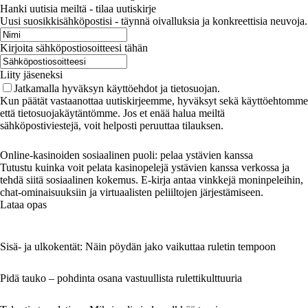
Hanki uutisia meiltä - tilaa uutiskirje
Uusi suosikkisähköpostisi - täynnä oivalluksia ja konkreettisia neuvoja.
Kirjoita sähköpostiosoitteesi tähän
Liity jäseneksi
Jatkamalla hyväksyn käyttöehdot ja tietosuojan.
Kun päätät vastaanottaa uutiskirjeemme, hyväksyt sekä käyttöehtomme
että tietosuojakäytäntömme. Jos et enää halua meiltä
sähköpostiviestejä, voit helposti peruuttaa tilauksen.
Online-kasinoiden sosiaalinen puoli: pelaa ystävien kanssa
Tutustu kuinka voit pelata kasinopelejä ystävien kanssa verkossa ja
tehdä siitä sosiaalinen kokemus. E-kirja antaa vinkkejä moninpeleihin,
chat-ominaisuuksiin ja virtuaalisten peliiltojen järjestämiseen.
Lataa opas
Sisä- ja ulkokentät: Näin pöydän jako vaikuttaa ruletin tempoon
Pidä tauko – pohdinta osana vastuullista rulettikulttuuria