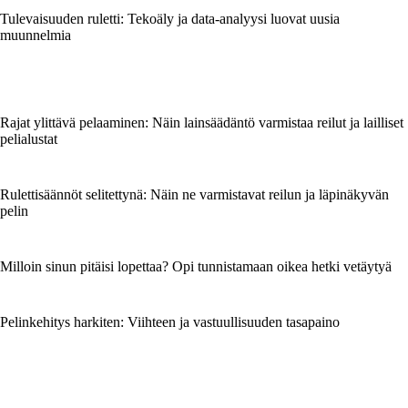
Tulevaisuuden ruletti: Tekoäly ja data-analyysi luovat uusia
muunnelmia
Rajat ylittävä pelaaminen: Näin lainsäädäntö varmistaa reilut ja lailliset
pelialustat
Rulettisäännöt selitettynä: Näin ne varmistavat reilun ja läpinäkyvän
pelin
Milloin sinun pitäisi lopettaa? Opi tunnistamaan oikea hetki vetäytyä
Pelinkehitys harkiten: Viihteen ja vastuullisuuden tasapaino