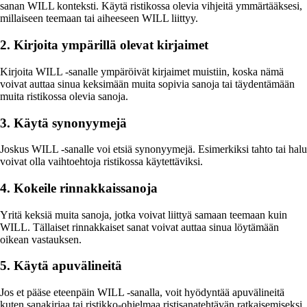
sanan WILL konteksti. Käytä ristikossa olevia vihjeitä ymmärtääksesi,
millaiseen teemaan tai aiheeseen WILL liittyy.
2. Kirjoita ympärillä olevat kirjaimet
Kirjoita WILL -sanalle ympäröivät kirjaimet muistiin, koska nämä
voivat auttaa sinua keksimään muita sopivia sanoja tai täydentämään
muita ristikossa olevia sanoja.
3. Käytä synonyymejä
Joskus WILL -sanalle voi etsiä synonyymejä. Esimerkiksi tahto tai halu
voivat olla vaihtoehtoja ristikossa käytettäviksi.
4. Kokeile rinnakkaissanoja
Yritä keksiä muita sanoja, jotka voivat liittyä samaan teemaan kuin
WILL. Tällaiset rinnakkaiset sanat voivat auttaa sinua löytämään
oikean vastauksen.
5. Käytä apuvälineitä
Jos et pääse eteenpäin WILL -sanalla, voit hyödyntää apuvälineitä
kuten sanakirjaa tai ristikko-ohjelmaa ristisanatehtävän ratkaisemiseksi.