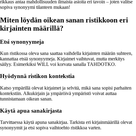
rikkaus antaa mahdollisuuden ilmaista asioita eri tavoin – joten valitse
sopiva synonyymi tilanteen mukaan!
Miten löydän oikean sanan ristikkoon eri
kirjainten määrillä?
Etsi synonyymeja
Kun ristikossa oleva sana saattaa vaihdella kirjainten määrän suhteen,
kannattaa etsiä synonyymeja. Kirjaimet vaihtuvat, mutta merkitys
säilyy. Esimerkiksi WILL voi korvata sanalla TAHDOTKO.
Hyödynnä ristikon kontekstia
Katso ympärillä olevat kirjaimet ja selvitä, mikä sana sopisi parhaiten
kontekstiin. Alkukirjain ja ympäröivä ympäristö voivat auttaa
tunnistamaan oikean sanan.
Käytä apua sanakirjasta
Tarvittaessa käytä apuna sanakirjaa. Tarkista eri kirjainmäärillä olevat
synonyymit ja etsi sopiva vaihtoehto ristikkoa varten.