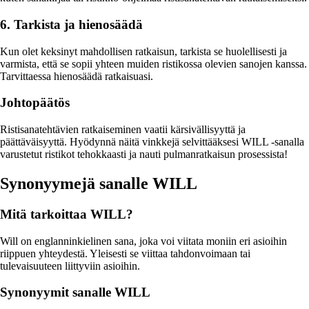
6. Tarkista ja hienosäädä
Kun olet keksinyt mahdollisen ratkaisun, tarkista se huolellisesti ja
varmista, että se sopii yhteen muiden ristikossa olevien sanojen kanssa.
Tarvittaessa hienosäädä ratkaisuasi.
Johtopäätös
Ristisanatehtävien ratkaiseminen vaatii kärsivällisyyttä ja
päättäväisyyttä. Hyödynnä näitä vinkkejä selvittääksesi WILL -sanalla
varustetut ristikot tehokkaasti ja nauti pulmanratkaisun prosessista!
Synonyymejä sanalle WILL
Mitä tarkoittaa WILL?
Will on englanninkielinen sana, joka voi viitata moniin eri asioihin
riippuen yhteydestä. Yleisesti se viittaa tahdonvoimaan tai
tulevaisuuteen liittyviin asioihin.
Synonyymit sanalle WILL