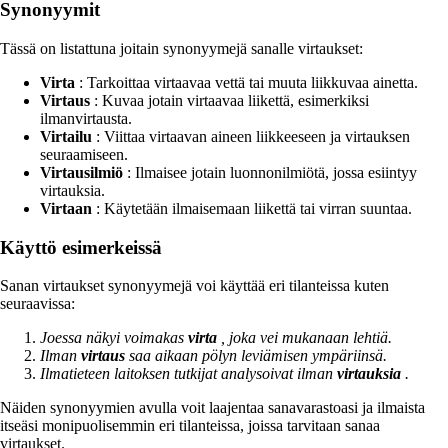
Synonyymit
Tässä on listattuna joitain synonyymejä sanalle virtaukset:
Virta
: Tarkoittaa virtaavaa vettä tai muuta liikkuvaa ainetta.
Virtaus
: Kuvaa jotain virtaavaa liikettä, esimerkiksi
ilmanvirtausta.
Virtailu
: Viittaa virtaavan aineen liikkeeseen ja virtauksen
seuraamiseen.
Virtausilmiö
: Ilmaisee jotain luonnonilmiötä, jossa esiintyy
virtauksia.
Virtaan
: Käytetään ilmaisemaan liikettä tai virran suuntaa.
Käyttö esimerkeissä
Sanan virtaukset synonyymejä voi käyttää eri tilanteissa kuten
seuraavissa:
Joessa näkyi voimakas
virta
, joka vei mukanaan lehtiä.
Ilman
virtaus
saa aikaan pölyn leviämisen ympäriinsä.
Ilmatieteen laitoksen tutkijat analysoivat ilman
virtauksia
.
Näiden synonyymien avulla voit laajentaa sanavarastoasi ja ilmaista
itseäsi monipuolisemmin eri tilanteissa, joissa tarvitaan sanaa
virtaukset.