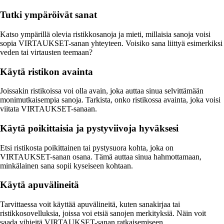
Tutki ympäröivät sanat
Katso ympärillä olevia ristikkosanoja ja mieti, millaisia sanoja voisi
sopia VIRTAUKSET-sanan yhteyteen. Voisiko sana liittyä esimerkiksi
veden tai virtausten teemaan?
Käytä ristikon avainta
Joissakin ristikoissa voi olla avain, joka auttaa sinua selvittämään
monimutkaisempia sanoja. Tarkista, onko ristikossa avainta, joka voisi
viitata VIRTAUKSET-sanaan.
Käytä poikittaisia ja pystyviivoja hyväksesi
Etsi ristikosta poikittainen tai pystysuora kohta, joka on
VIRTAUKSET-sanan osana. Tämä auttaa sinua hahmottamaan,
minkälainen sana sopii kyseiseen kohtaan.
Käytä apuvälineitä
Tarvittaessa voit käyttää apuvälineitä, kuten sanakirjaa tai
ristikkosovelluksia, joissa voi etsiä sanojen merkityksiä. Näin voit
saada vihjeitä VIRTAUKSET-sanan ratkaisemiseen.