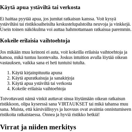
Käytä apua ystäviltä tai verkosta
Ei haittaa pyytää apua, jos jumitat ratkaisun kanssa. Voit kysyä
ystäviltäsi tai ristikkoaiheisilta keskustelupalstoilta neuvoja ja vinkkejä.
Usein toinen näkökulma voi auttaa hahmottamaan ratkaisua paremmin.
Kokeile erilaisia vaihtoehtoja
Jos mikään muu keinoni ei auta, voit kokeilla erilaisia vaihtoehtoja ja
katsoa, mikä tuntuu luontevalta. Joskus intuition avulla löytää oikean
vastauksen, vaikka sana ei heti tuntuisi tutulta.
Käytä kirjainpituutta apuna
Käytä apuratkaisuja ja sanakirjoja
Käytä apua ystäviltä tai verkosta
Kokeile erilaisia vaihtoehtoja
Toivottavasti nämä vinkit auttavat sinua löytämään oikean ratkaisun
ristikkoon, olipa kyseessä sana VIRTAUKSET tai mikä tahansa muu
sana. Muista, että kärsivällisyys ja luovuus ovat avaimia onnistumiseen
ristikoita ratkaistaessa. Onnea ja hyviä ristikko hetkiä!
Virrat ja niiden merkitys