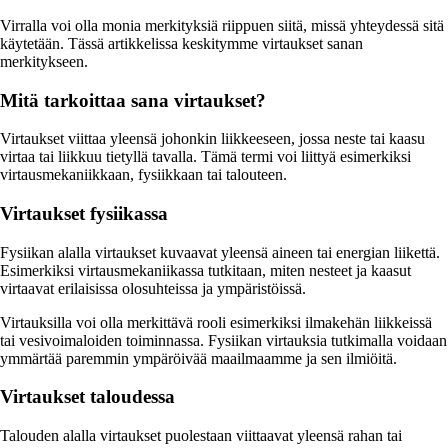
Virralla voi olla monia merkityksiä riippuen siitä, missä yhteydessä sitä
käytetään. Tässä artikkelissa keskitymme virtaukset sanan
merkitykseen.
Mitä tarkoittaa sana virtaukset?
Virtaukset viittaa yleensä johonkin liikkeeseen, jossa neste tai kaasu
virtaa tai liikkuu tietyllä tavalla. Tämä termi voi liittyä esimerkiksi
virtausmekaniikkaan, fysiikkaan tai talouteen.
Virtaukset fysiikassa
Fysiikan alalla virtaukset kuvaavat yleensä aineen tai energian liikettä.
Esimerkiksi virtausmekaniikassa tutkitaan, miten nesteet ja kaasut
virtaavat erilaisissa olosuhteissa ja ympäristöissä.
Virtauksilla voi olla merkittävä rooli esimerkiksi ilmakehän liikkeissä
tai vesivoimaloiden toiminnassa. Fysiikan virtauksia tutkimalla voidaan
ymmärtää paremmin ympäröivää maailmaamme ja sen ilmiöitä.
Virtaukset taloudessa
Talouden alalla virtaukset puolestaan viittaavat yleensä rahan tai