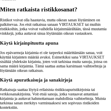
Miten ratkaista ristikkosanat?
Ristikot voivat olla haastavia, mutta oikean sanan löytäminen on
palkitsevaa. Jos etsit ratkaisua sanaan VIRTAUKSET tai muihin
ristikkoihin, jotka voivat vaihdella kirjainmäärältään, tässä muutamia
vinkkejä, jotka auttavat sinua löytämään oikean vastauksen.
Käytä kirjainpituutta apuna
Jos epävarmoja kirjaimia ei ole tarpeeksi määrittämään sanaa, voit
käyttää kirjainten määrää avuksi. Esimerkiksi sana VIRTAUKSET
sisältää yhdeksän kirjainta, joten voit tarkistaa muita sanoja, joissa on
sama määrä kirjaimia. Tämä saattaa auttaa karsimaan vaihtoehtoja ja
löytämään oikean ratkaisun.
Käytä apuratkaisuja ja sanakirjoja
Ratkaisuja saattaa löytyä erilaisista ristikkoapuristikirjoista tai
verkkosanakirjoista. Voit etsiä sanoja, jotka vastaavat antamiasi
kirjaimia ja auttavat hahmottamaan mahdollisia vaihtoehtoja. Muista
tarkistaa sanan merkitys varmistaaksesi sen sopivuus ristikoiden
kontekstiin.