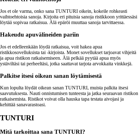
Jos et ole varma, onko sana TUNTURI oikein, kokeile rohkeasti
vaihtoehtoisia sanoja. Kirjoita eri pituisia sanoja ristikkoon yrittäessäsi
löytää sopivaa ratkaisua. Älä epäröi muuttaa sanoja tarvittaessa.
Hakeudu apuvälineiden pariin
Jos et edelleenkään löydä ratkaisua, voit hakea apua
ristikkosovelluksista tai -kirjoista. Monet sovellukset tarjoavat vihjeitä
ja apua ristikon ratkaisemiseen. Älä pelkää pyytää apua myös
ystäviltäsi tai perheeltäsi, jotka saattavat tarjota arvokkaita vinkkejä.
Palkitse itsesi oikean sanan löytämisestä
Kun lopulta löydät oikean sanan TUNTURI, muista palkita itsesi
saavutuksesta. Nauti onnistumisen tunteesta ja jatka seuraavan ristikon
ratkaisemista. Ristikot voivat olla hauska tapa testata aivojasi ja
kehittää sanavarastoasi.
TUNTURI
Mitä tarkoittaa sana TUNTURI?