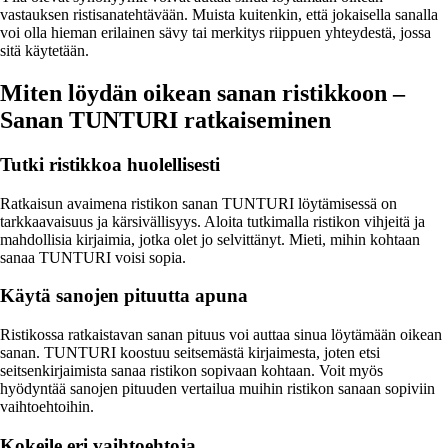
vastauksen ristisanatehtävään. Muista kuitenkin, että jokaisella sanalla
voi olla hieman erilainen sävy tai merkitys riippuen yhteydestä, jossa
sitä käytetään.
Miten löydän oikean sanan ristikkoon –
Sanan TUNTURI ratkaiseminen
Tutki ristikkoa huolellisesti
Ratkaisun avaimena ristikon sanan TUNTURI löytämisessä on
tarkkaavaisuus ja kärsivällisyys. Aloita tutkimalla ristikon vihjeitä ja
mahdollisia kirjaimia, jotka olet jo selvittänyt. Mieti, mihin kohtaan
sanaa TUNTURI voisi sopia.
Käytä sanojen pituutta apuna
Ristikossa ratkaistavan sanan pituus voi auttaa sinua löytämään oikean
sanan. TUNTURI koostuu seitsemästä kirjaimesta, joten etsi
seitsenkirjaimista sanaa ristikon sopivaan kohtaan. Voit myös
hyödyntää sanojen pituuden vertailua muihin ristikon sanaan sopiviin
vaihtoehtoihin.
Kokeile eri vaihtoehtoja