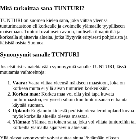
Mitä tarkoittaa sana TUNTURI?
TUNTURI on suomen kielen sana, joka viittaa yleensä
tunturimaastoon eli korkealle ja avoimelle ylämaalle tyypilliseen
maisemaan. Tunturit ovat usein avaria, tuulisella ilmapiirillä ja
korkealla sijaitsevia alueita, jotka löytyvät erityisesti pohjoisista ja
itäisistä osista Suomea.
Synonyymit sanalle TUNTURI
Jos etsit ristisanatehtävään synonyymiä sanalle TUNTURI, tässä
muutamia vaihtoehtoja:
Vaara:
Vaara viittaa yleensä mäkiseen maastoon, joka on
korkeaa mutta ei yllä aivan tunturien korkeuksiin.
Korkea maa:
Korkea maa voi olla yksi tapa kuvata
tunturimaastoa, erityisesti silloin kun tunturi-sanaa ei haluta
käyttää suoraan.
Upland:
Englannin kielestä peräisin oleva termi upland kuvaa
myös korkeilla alueilla olevaa maastoa.
Ylämaa:
Ylämaa on toinen sana, joka voi viitata tuntureihin tai
korkeilla ylämailla sijaitseviin alueisiin.
Yllä olevat synonyymit voivat auttaa sinua löytämään oikean