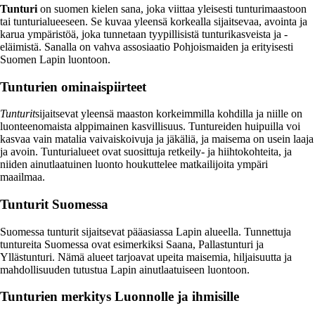
Tunturi
on suomen kielen sana, joka viittaa yleisesti tunturimaastoon
tai tunturialueeseen. Se kuvaa yleensä korkealla sijaitsevaa, avointa ja
karua ympäristöä, joka tunnetaan tyypillisistä tunturikasveista ja -
eläimistä. Sanalla on vahva assosiaatio Pohjoismaiden ja erityisesti
Suomen Lapin luontoon.
Tunturien ominaispiirteet
Tunturit
sijaitsevat yleensä maaston korkeimmilla kohdilla ja niille on
luonteenomaista alppimainen kasvillisuus. Tuntureiden huipuilla voi
kasvaa vain matalia vaivaiskoivuja ja jäkäliä, ja maisema on usein laaja
ja avoin. Tunturialueet ovat suosittuja retkeily- ja hiihtokohteita, ja
niiden ainutlaatuinen luonto houkuttelee matkailijoita ympäri
maailmaa.
Tunturit Suomessa
Suomessa tunturit sijaitsevat pääasiassa Lapin alueella. Tunnettuja
tuntureita Suomessa ovat esimerkiksi Saana, Pallastunturi ja
Yllästunturi. Nämä alueet tarjoavat upeita maisemia, hiljaisuutta ja
mahdollisuuden tutustua Lapin ainutlaatuiseen luontoon.
Tunturien merkitys Luonnolle ja ihmisille