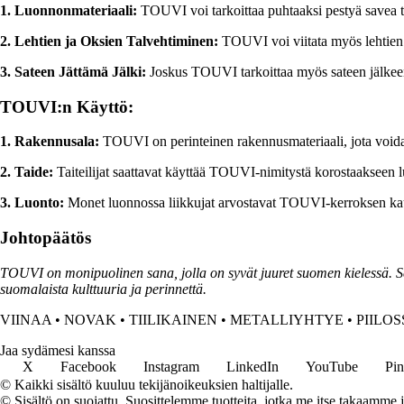
1. Luonnonmateriaali:
TOUVI voi tarkoittaa puhtaaksi pestyä savea tai
2. Lehtien ja Oksien Talvehtiminen:
TOUVI voi viitata myös lehtien 
3. Sateen Jättämä Jälki:
Joskus TOUVI tarkoittaa myös sateen jälkeen
TOUVI:n Käyttö:
1. Rakennusala:
TOUVI on perinteinen rakennusmateriaali, jota voidaan
2. Taide:
Taiteilijat saattavat käyttää TOUVI-nimitystä korostaakseen 
3. Luonto:
Monet luonnossa liikkujat arvostavat TOUVI-kerroksen kaun
Johtopäätös
TOUVI on monipuolinen sana, jolla on syvät juuret suomen kielessä. S
suomalaista kulttuuria ja perinnettä.
VIINAA
•
NOVAK
•
TIILIKAINEN
•
METALLIYHTYE
•
PIILOS
Jaa sydämesi kanssa
X
Facebook
Instagram
LinkedIn
YouTube
Pin
© Kaikki sisältö kuuluu tekijänoikeuksien haltijalle.
© Sisältö on suojattu. Suosittelemme tuotteita, jotka me itse takaamme 