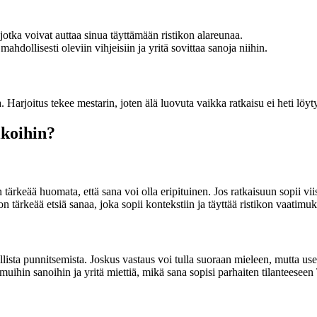
, jotka voivat auttaa sinua täyttämään ristikon alareunaa.
mahdollisesti oleviin vihjeisiin ja yritä sovittaa sanoja niihin.
 Harjoitus tekee mestarin, joten älä luovuta vaikka ratkaisu ei heti löyt
ikoihin?
n tärkeää huomata, että sana voi olla eripituinen. Jos ratkaisuun sopii 
tärkeää etsiä sanaa, joka sopii kontekstiin ja täyttää ristikon vaatimuk
llista punnitsemista. Joskus vastaus voi tulla suoraan mieleen, mutta usei
 muihin sanoihin ja yritä miettiä, mikä sana sopisi parhaiten tilanteesee