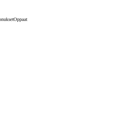
nukset
Oppaat