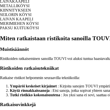
LAIVAKAAPELI
METALLIKÖYSI
KIINNITYKSEEN
SEILORIN KÖYSI
LAIVAN KAAPELI
MERIMIEHEN KÖYSI
PAKSU KUITUKÖYSI
Miten ratkaistaan ristikoita sanoilla TOUV
Muistisäännöt
Ristikoiden ratkaiseminen sanoilla TOUVI voi aluksi tuntua haastavalt
Ristikoiden ratkaisutekniikat
Ratkaise ristikot helpommin seuraavilla tekniikoilla:
Ympäröi keskeiset kirjaimet
: Kirjoita sanojen TOUVI ympärille
Käytä rinnakkaissanoja
: Etsi sanoja, jotka sopivat yhteen sa
Tutki ristikko kokonaisuutena
: Jos yksi sana ei sovi, saattaa o
Ratkaisuvinkkejä