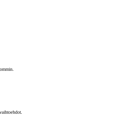
lpommin.
 vaihtoehdot.