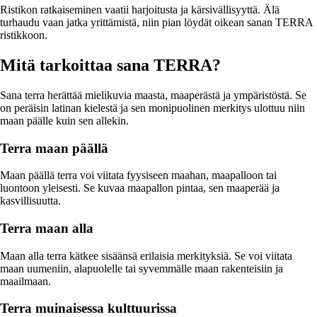
Ristikon ratkaiseminen vaatii harjoitusta ja kärsivällisyyttä. Älä
turhaudu vaan jatka yrittämistä, niin pian löydät oikean sanan TERRA
ristikkoon.
Mitä tarkoittaa sana TERRA?
Sana terra herättää mielikuvia maasta, maaperästä ja ympäristöstä. Se
on peräisin latinan kielestä ja sen monipuolinen merkitys ulottuu niin
maan päälle kuin sen allekin.
Terra maan päällä
Maan päällä terra voi viitata fyysiseen maahan, maapalloon tai
luontoon yleisesti. Se kuvaa maapallon pintaa, sen maaperää ja
kasvillisuutta.
Terra maan alla
Maan alla terra kätkee sisäänsä erilaisia merkityksiä. Se voi viitata
maan uumeniin, alapuolelle tai syvemmälle maan rakenteisiin ja
maailmaan.
Terra muinaisessa kulttuurissa