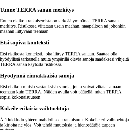
Tunne TERRA sanan merkitys
Ennen ristikon ratkaisemista on tärkeää ymmärtää TERRA sanan
merkitys. Ristikossa viitataan usein maahan, maapalloon tai johonkin
maahan liittyvään teemaan.
Etsi sopiva konteksti
Etsi ristikosta konteksti, joka liittyy TERRA sanaan. Saattaa olla
hyödyllistä tarkastella muita ympärillä olevia sanoja saadaksesi vihjeitä
TERRA sanan käytöstä ristikossa.
Hyödynnä rinnakkaisia sanoja
Etsi ristikon muista vastauksista sanoja, jotka voivat viitata samaan
teemaan kuin TERRA. Näiden avulla voit päätellä, miten TERRA
sopisi kokonaisuuteen.
Kokeile erilaisia vaihtoehtoja
Älä lukkiudu yhteen mahdolliseen ratkaisuun. Kokeile eri vaihtoehtoja
ja kirjoita ne ylös. Voit tehdä muutoksia ja hienosäätöjä tarpeen