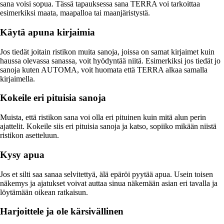
sana voisi sopua. Tässä tapauksessa sana TERRA voi tarkoittaa
esimerkiksi maata, maapalloa tai maanjäristystä.
Käytä apuna kirjaimia
Jos tiedät joitain ristikon muita sanoja, joissa on samat kirjaimet kuin
haussa olevassa sanassa, voit hyödyntää niitä. Esimerkiksi jos tiedät jo
sanoja kuten AUTOMA, voit huomata että TERRA alkaa samalla
kirjaimella.
Kokeile eri pituisia sanoja
Muista, että ristikon sana voi olla eri pituinen kuin mitä alun perin
ajattelit. Kokeile siis eri pituisia sanoja ja katso, sopiiko mikään niistä
ristikon asetteluun.
Kysy apua
Jos et silti saa sanaa selvitettyä, älä epäröi pyytää apua. Usein toisen
näkemys ja ajatukset voivat auttaa sinua näkemään asian eri tavalla ja
löytämään oikean ratkaisun.
Harjoittele ja ole kärsivällinen