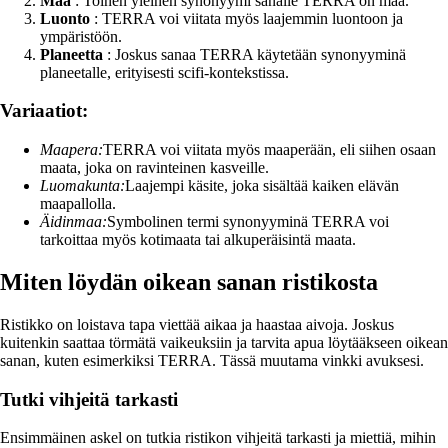
Maa
: Toinen yleinen synonyymi sanalle TERRA on maa.
Luonto
: TERRA voi viitata myös laajemmin luontoon ja
ympäristöön.
Planeetta
: Joskus sanaa TERRA käytetään synonyyminä
planeetalle, erityisesti scifi-kontekstissa.
Variaatiot:
Maapera:
TERRA voi viitata myös maaperään, eli siihen osaan
maata, joka on ravinteinen kasveille.
Luomakunta:
Laajempi käsite, joka sisältää kaiken elävän
maapallolla.
Äidinmaa:
Symbolinen termi synonyyminä TERRA voi
tarkoittaa myös kotimaata tai alkuperäisintä maata.
Miten löydän oikean sanan ristikosta
Ristikko on loistava tapa viettää aikaa ja haastaa aivoja. Joskus
kuitenkin saattaa törmätä vaikeuksiin ja tarvita apua löytääkseen oikean
sanan, kuten esimerkiksi TERRA. Tässä muutama vinkki avuksesi.
Tutki vihjeitä tarkasti
Ensimmäinen askel on tutkia ristikon vihjeitä tarkasti ja miettiä, mihin