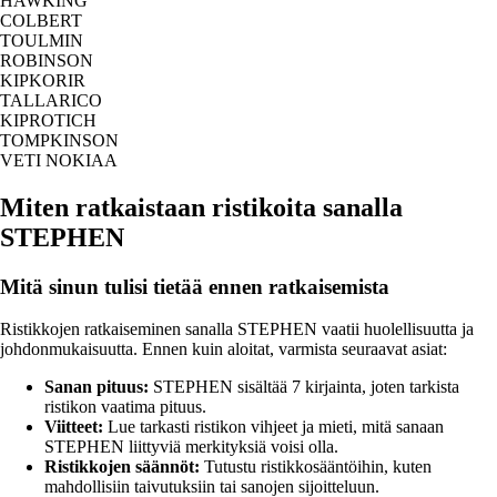
HAWKING
COLBERT
TOULMIN
ROBINSON
KIPKORIR
TALLARICO
KIPROTICH
TOMPKINSON
VETI NOKIAA
Miten ratkaistaan ristikoita sanalla
STEPHEN
Mitä sinun tulisi tietää ennen ratkaisemista
Ristikkojen ratkaiseminen sanalla STEPHEN vaatii huolellisuutta ja
johdonmukaisuutta. Ennen kuin aloitat, varmista seuraavat asiat:
Sanan pituus:
STEPHEN sisältää 7 kirjainta, joten tarkista
ristikon vaatima pituus.
Viitteet:
Lue tarkasti ristikon vihjeet ja mieti, mitä sanaan
STEPHEN liittyviä merkityksiä voisi olla.
Ristikkojen säännöt:
Tutustu ristikkosääntöihin, kuten
mahdollisiin taivutuksiin tai sanojen sijoitteluun.