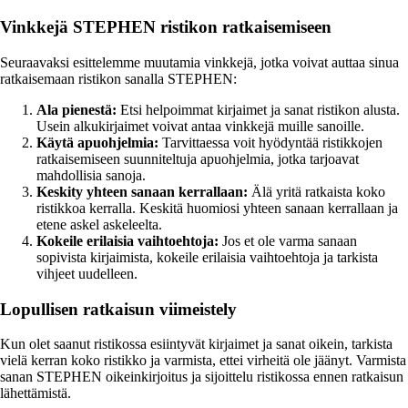
Vinkkejä STEPHEN ristikon ratkaisemiseen
Seuraavaksi esittelemme muutamia vinkkejä, jotka voivat auttaa sinua
ratkaisemaan ristikon sanalla STEPHEN:
Ala pienestä:
Etsi helpoimmat kirjaimet ja sanat ristikon alusta.
Usein alkukirjaimet voivat antaa vinkkejä muille sanoille.
Käytä apuohjelmia:
Tarvittaessa voit hyödyntää ristikkojen
ratkaisemiseen suunniteltuja apuohjelmia, jotka tarjoavat
mahdollisia sanoja.
Keskity yhteen sanaan kerrallaan:
Älä yritä ratkaista koko
ristikkoa kerralla. Keskitä huomiosi yhteen sanaan kerrallaan ja
etene askel askeleelta.
Kokeile erilaisia vaihtoehtoja:
Jos et ole varma sanaan
sopivista kirjaimista, kokeile erilaisia vaihtoehtoja ja tarkista
vihjeet uudelleen.
Lopullisen ratkaisun viimeistely
Kun olet saanut ristikossa esiintyvät kirjaimet ja sanat oikein, tarkista
vielä kerran koko ristikko ja varmista, ettei virheitä ole jäänyt. Varmista
sanan STEPHEN oikeinkirjoitus ja sijoittelu ristikossa ennen ratkaisun
lähettämistä.