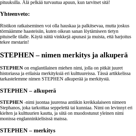
pituuksilla. Älä pelkää turvautua apuun, kun tarvitset sitä!
Yhteenveto:
Ristikon ratkaiseminen voi olla hauskaa ja palkitsevaa, mutta joskus
törmäämme haasteisiin, kuten oikean sanan löytämiseen tietyn
pituiselle tilalle. Käytä näitä vinkkejä apunasi ja muista, että harjoitus
tekee mestarin!
STEPHEN – nimen merkitys ja alkuperä
STEPHEN
on englantilainen miehen nimi, jolla on pitkät juuret
historiassa ja erilaisia merkityksiä eri kulttuureissa. Tässä artikkelissa
tarkastelemme nimen STEPHEN alkuperää ja merkitystä.
STEPHEN – alkuperä
STEPHEN
-nimi juontaa juurensa antiikin kreikkalaiseen nimeen
Stephanos, joka tarkoittaa seppelettä tai kunniaa. Nimi on levinnyt eri
kielten ja kulttuurien kautta, ja siitä on muodostunut yleinen nimi
monissa englanninkielisissä maissa.
STEPHEN – merkitys