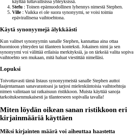
käyttää tuttavallisissa yhteyksissä.
Stefu
: Toinen epämuodollinen lyhennys nimestä Stephen.
Ville
: Vaikka ei ole suora synonyymi, se voisi toimia
epävirallisena vaihtoehtona.
Käytä synonyymejä älykkäästi
Kun valitset synonyymin sanalle Stephen, kannattaa aina ottaa
huomioon yhteyden tai tilanteen konteksti. Jokainen nimi ja sen
synonyymi voi välittää erilaisia merkityksiä, ja on tärkeää valita sopiva
vaihtoehto sen mukaan, mitä haluat viestittää nimelläsi.
Lopuksi
Toivottavasti tämä listaus synonyymeistä sanalle Stephen auttoi
laajentamaan sanavarastoasi ja tarjosi mielenkiintoisia vaihtoehtoja
nimen valintaan tai ratkaisuun ristikkoon. Muista käyttää sanoja
tarkoituksenmukaisesti ja tilanteeseen sopivalla tavalla!
Miten löydän oikean sanan ristikkoon eri
kirjainmääriä käyttäen
Miksi kirjainten määrä voi aiheuttaa haastetta