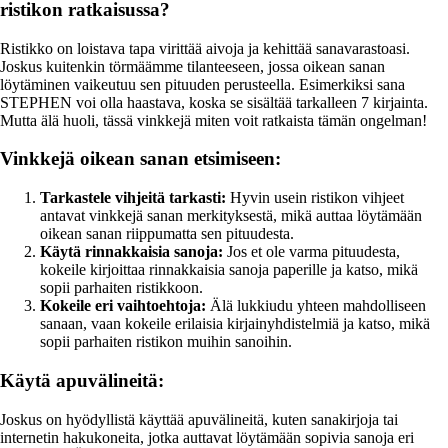
ristikon ratkaisussa?
Ristikko on loistava tapa virittää aivoja ja kehittää sanavarastoasi.
Joskus kuitenkin törmäämme tilanteeseen, jossa oikean sanan
löytäminen vaikeutuu sen pituuden perusteella. Esimerkiksi sana
STEPHEN voi olla haastava, koska se sisältää tarkalleen 7 kirjainta.
Mutta älä huoli, tässä vinkkejä miten voit ratkaista tämän ongelman!
Vinkkejä oikean sanan etsimiseen:
Tarkastele vihjeitä tarkasti:
Hyvin usein ristikon vihjeet
antavat vinkkejä sanan merkityksestä, mikä auttaa löytämään
oikean sanan riippumatta sen pituudesta.
Käytä rinnakkaisia sanoja:
Jos et ole varma pituudesta,
kokeile kirjoittaa rinnakkaisia sanoja paperille ja katso, mikä
sopii parhaiten ristikkoon.
Kokeile eri vaihtoehtoja:
Älä lukkiudu yhteen mahdolliseen
sanaan, vaan kokeile erilaisia kirjainyhdistelmiä ja katso, mikä
sopii parhaiten ristikon muihin sanoihin.
Käytä apuvälineitä:
Joskus on hyödyllistä käyttää apuvälineitä, kuten sanakirjoja tai
internetin hakukoneita, jotka auttavat löytämään sopivia sanoja eri