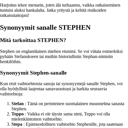
Harjoitus tekee mestarin, joten älä turhaannu, vaikka ratkaiseminen
tuntuisi aluksi hankalalta. Jatka yritystä ja kehitä ristikoiden
ratkaisutaitojasi!
Synonyymit sanalle STEPHEN
Mitä tarkoittaa STEPHEN?
Stephen on englantilainen miehen etunimi. Se voi viitata esimerkiksi
pyhään Stefanukseen tai muihin historiallisiin Stephan-nimisiin
henkilöihin.
Synonyymit Stephen-sanalle
Kun etsit vaihtoehtoisia sanoja tai synonyymejä sanalle Stephen, voi
olla hyödyllistä laajentaa sanavarastoasi ja harkita seuraavia
vaihtoehtoja:
Stefan
: Tämä on perinteinen suomalainen muunnelma sanasta
Stephen.
Teppo
: Vaikka ei ole täysin sama nimi, Teppo voi olla
mielenkiintoinen vaihtoehto.
Stepa
: Epämuodollinen vaihtoehto Stephenille, jota saatetaan