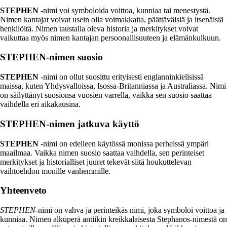
STEPHEN
-nimi voi symboloida voittoa, kunniaa tai menestystä.
Nimen kantajat voivat usein olla voimakkaita, päättäväisiä ja itsenäisiä
henkilöitä. Nimen taustalla oleva historia ja merkitykset voivat
vaikuttaa myös nimen kantajan persoonallisuuteen ja elämänkulkuun.
STEPHEN-nimen suosio
STEPHEN
-nimi on ollut suosittu erityisesti englanninkielisissä
maissa, kuten Yhdysvalloissa, Isossa-Britanniassa ja Australiassa. Nimi
on säilyttänyt suosionsa vuosien varrella, vaikka sen suosio saattaa
vaihdella eri aikakausina.
STEPHEN-nimen jatkuva käyttö
STEPHEN
-nimi on edelleen käytössä monissa perheissä ympäri
maailmaa. Vaikka nimen suosio saattaa vaihdella, sen perinteiset
merkitykset ja historialliset juuret tekevät siitä houkuttelevan
vaihtoehdon monille vanhemmille.
Yhteenveto
STEPHEN
-nimi on vahva ja perinteikäs nimi, joka symboloi voittoa ja
kunniaa. Nimen alkuperä antiikin kreikkalaisesta Stephanos-nimestä on