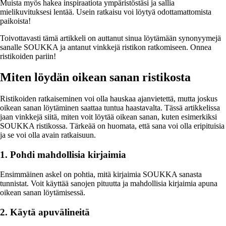
Muista myös hakea inspiraatiota ympäristöstäsi ja sallia
mielikuvituksesi lentää. Usein ratkaisu voi löytyä odottamattomista
paikoista!
Toivottavasti tämä artikkeli on auttanut sinua löytämään synonyymejä
sanalle SOUKKA ja antanut vinkkejä ristikon ratkomiseen. Onnea
ristikoiden pariin!
Miten löydän oikean sanan ristikosta
Ristikoiden ratkaiseminen voi olla hauskaa ajanvietettä, mutta joskus
oikean sanan löytäminen saattaa tuntua haastavalta. Tässä artikkelissa
jaan vinkkejä siitä, miten voit löytää oikean sanan, kuten esimerkiksi
SOUKKA ristikossa. Tärkeää on huomata, että sana voi olla eripituisia
ja se voi olla avain ratkaisuun.
1. Pohdi mahdollisia kirjaimia
Ensimmäinen askel on pohtia, mitä kirjaimia SOUKKA sanasta
tunnistat. Voit käyttää sanojen pituutta ja mahdollisia kirjaimia apuna
oikean sanan löytämisessä.
2. Käytä apuvälineitä