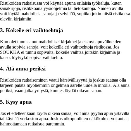
Ristikoiden ratkaisussa voi käyttää apuna erilaisia työkaluja, kuten
sanakirjoja, ristikkoanalyysiohjelmia tai tietokantoja. Näiden avulla
voit löytää mahdollisia sanoja ja selvittää, sopiiko jokin niistä ristikossa
oleviin kirjaimiin.
3. Kokeile eri vaihtoehtoja
Kun olet tunnistanut mahdolliset kirjaimet ja etsinyt apuvälineiden
avulla sopivia sanoja, voit kokeilla eri vaihtoehtoja ristikossa. Jos
SOUKKA ei tunnu sopivalta, kokeile vaihtaa joitakin kirjaimia ja
katso, löytyykö sopiva vaihtoehto.
4. Älä anna periksi
Ristikoiden ratkaiseminen vaatii kärsivällisyyttä ja joskus saattaa olla
tarpeen palata myöhemmin ongelman äärelle uudella innolla. Älä anna
periksi, vaan jatka yritystä, kunnes löydät oikean sanan.
5. Kysy apua
Jos et edelleenkään löydä oikeaa sanaa, voit aina pyytää apua ystäviltä
tai käyttää verkoston apua. Joskus ulkopuolinen näkökulma voi auttaa
hahmottamaan ratkaisua paremmin.