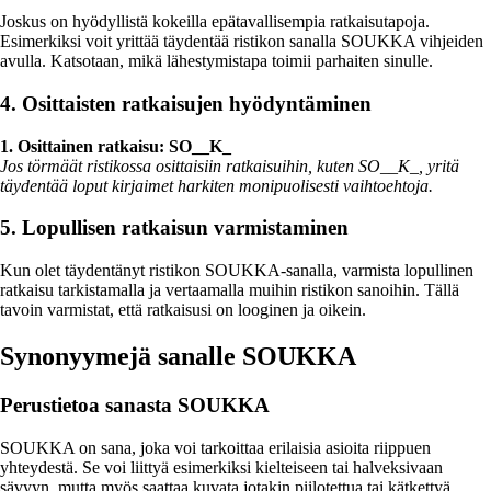
Joskus on hyödyllistä kokeilla epätavallisempia ratkaisutapoja.
Esimerkiksi voit yrittää täydentää ristikon sanalla SOUKKA vihjeiden
avulla. Katsotaan, mikä lähestymistapa toimii parhaiten sinulle.
4. Osittaisten ratkaisujen hyödyntäminen
1. Osittainen ratkaisu: SO__K_
Jos törmäät ristikossa osittaisiin ratkaisuihin, kuten SO__K_, yritä
täydentää loput kirjaimet harkiten monipuolisesti vaihtoehtoja.
5. Lopullisen ratkaisun varmistaminen
Kun olet täydentänyt ristikon SOUKKA-sanalla, varmista lopullinen
ratkaisu tarkistamalla ja vertaamalla muihin ristikon sanoihin. Tällä
tavoin varmistat, että ratkaisusi on looginen ja oikein.
Synonyymejä sanalle SOUKKA
Perustietoa sanasta SOUKKA
SOUKKA on sana, joka voi tarkoittaa erilaisia asioita riippuen
yhteydestä. Se voi liittyä esimerkiksi kielteiseen tai halveksivaan
sävyyn, mutta myös saattaa kuvata jotakin piilotettua tai kätkettyä.