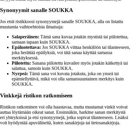
Synonyymit sanalle SOUKKA
Jos etsit ristikkoosi synonyymejä sanalle SOUKKA, alla on listattu
muutamia vaihtoehtoisia ilmaisuja:
Salaperäinen:
Tämä sana kuvaa jotakin mystistä tai piilotettua,
samaan tapaan kuin SOUKKA.
Epäluotettava:
Jos SOUKKA viittaa henkilöön tai tilanteeseen,
joka herättää epäilyksiä, voi tätä sanaa käyttää samassa
merkityksessä.
Piilotettu:
Sanana piilotettu kuvailee myös jotakin kätkettyä tai
salattua, samoin kuin SOUKKA.
Nyrpeä:
Tämä sana voi kuvata jotakuta, joka on ynseä tai
epämiellyttävä, mikä voi olla samansuuntainen merkitys kuin
SOUKKA.
Vinkkejä ristikon ratkomiseen
Ristikon ratkominen voi olla haastavaa, mutta muutamat vinkit voivat
auttaa löytämään oikeat sanat. Ensinnäkin, harkitse sanan merkitystä
eri yhteyksissä ja etsi synonyymejä, jotka sopivat tilanteeseen. Lisäksi
voit hyödyntää apuvälineitä, kuten sanakirjoja tai tietosanakirjoja.