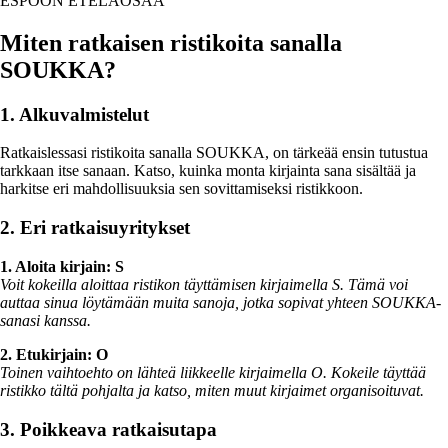
ESPOON ETELÄOSAA
Miten ratkaisen ristikoita sanalla
SOUKKA?
1. Alkuvalmistelut
Ratkaislessasi ristikoita sanalla SOUKKA, on tärkeää ensin tutustua
tarkkaan itse sanaan. Katso, kuinka monta kirjainta sana sisältää ja
harkitse eri mahdollisuuksia sen sovittamiseksi ristikkoon.
2. Eri ratkaisuyritykset
1. Aloita kirjain: S
Voit kokeilla aloittaa ristikon täyttämisen kirjaimella S. Tämä voi
auttaa sinua löytämään muita sanoja, jotka sopivat yhteen SOUKKA-
sanasi kanssa.
2. Etukirjain: O
Toinen vaihtoehto on lähteä liikkeelle kirjaimella O. Kokeile täyttää
ristikko tältä pohjalta ja katso, miten muut kirjaimet organisoituvat.
3. Poikkeava ratkaisutapa