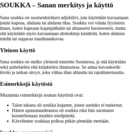
SOUKKA – Sanan merkitys ja käyttö
Sana soukka on suomenkielinen adjektiivi, jota käytetään kuvaamaan
jotain kapeaa, ahdasta tai ahdasta tilaa. Soukka voi viitata fyysiseen
tilaan, kuten kapeaan kujanpätkään tai ahtaaseen huoneeseen, mutta
sitä käytetään myös kuvaamaan abstrakteja käsitteitä, kuten ahdasta
mieltä tai suppeaa maailmankuvaa.
Yleinen käyttö
Sana soukka on melko yleisesti tunnettu Suomessa, ja sitä käytetään
sekä puhekielen että kirjakielen ilmaisuissa. Se antaa kuvaukselle
tiiviin ja tarkan sävyn, joka viittaa tilan ahtautta tai rajoittuneisuutta.
Esimerkkejä käytöstä
Muutamia esimerkkejä soukan käytöstä ovat:
Talon takana oli soukka kujanne, jonne aurinko ei tunkenut.
Hänen ajatusmaailmansa oli soukka eikä hän suostunut
kuuntelemaan muiden mielipiteitä.
Kävelimme soukkaa polkua pitkin pimeään metsään.