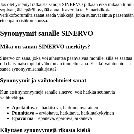
Jos olet yrittänyt ratkaista sanoja SINERVO pitkään eikä mikään tunnu
sopivan, älä epäröi pyytää apua. Kaverilta tai Sanaristikot-
verkkofoorumilta saatat saada vinkkejä, jotka auttavat sinua pääsemään
eteenpäin ristikon kanssa.
Synonyymit sanalle SINERVO
Mikä on sanan SINERVO merkitys?
Sinervo on sana, joka voi aiheuttaa päänvaivaa monille, sillä se saattaa
olla harvinaisempi tai vähemmän tunnettu sana. Etsitkö vaihtoehtoista
sanaa synonyymisanakirjasta?
Synonyymit ja vaihtoehtoiset sanat
Kun etsit synonyymejä sanalle sinervo, voit harkita seuraavia
vaihtoehtoja:
Aprikoituva
– harkitseva, harkinnanvarainen
Punnittava
– arvioitava, harkittava, harkintakykyinen
Epävarma
– epäilevä, epäröivä, arkaileva
Käyttäen synonyymejä rikasta kieltä