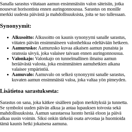
Sanalla sarastus viitataan aamun ensimmäisiin valon säteisiin, jotka
nousevat horisontista ennen auringonnousua. Sarastus on monille
merkki uudesta päivästä ja mahdollisuuksista, joita se tuo tullessaan.
Synonyymit:
Alkusoitto:
Alkusoitto on kaunis synonyymi sanalle sarastus,
viitaten päivän ensimmäiseen valonhehkua edeltävään hetkeen.
Aamurusko:
Aamurusko kuvaa aikaisen aamun punaista ja
oranssia sävyä, joka valaisee taivaan ennen auringonnousua.
Valonkajo:
Valonkajo on tunnelmallinen ilmaisu aamun
heräävästä valosta, joka ensimmäisten aamuhetkien aikana
valaisee ympäristöä.
Aamuvalo:
Aamuvalo on selkeä synonyymi sanalle sarastus,
kuvaten aamun ensimmäistä valoa, joka valtaa yön pimeyden.
Lisätietoa sarastuksesta:
Sarastus on sana, joka kätkee sisälleen paljon merkityksiä ja tunnetta.
Se symboloi uuden päivän alkua ja antaa lupauksen toivosta sekä
mahdollisuuksista. Aamun sarastaessa luonto herää eloon ja päivä
alkaa uusin voimin. Siksi onkin tärkeää osata arvostaa ja huomioida
tämä kaunis hetki jokaisena aamuna.