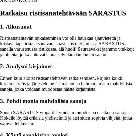
AAMUNKOITTO
Ratkaisu ristisanatehtävään SARASTUS
1. Alkusanat
Ristisanatehtävän ratkaiseminen voi olla hauskaa ajanvietettä ja
loistava tapa testata sanavarastoasi. Jos olet jumissa SARASTUS-
sanalla varustetussa ristikossa, älä huoli! Seuraavaksi jaamme vinkkejä
ja ohjeita, jotka auttavat sinua selvittämään tämän sanan.
2. Analysoi kirjaimet
Ennen kuin aloitat ristisanatehtävän ratkaisemisen, kirjoita kaikki
kirjaimet ylös ja järjestele ne. Tämä auttaa hahmottamaan mahdollisia
sanoja, jotka voidaan muodostaa näistä kirjaimista.
3. Pohdi monia mahdollisia sanoja
Sanan SARASTUS ympäriltä voidaan muodostaa useita eri sanoja.
Kokeile löytää erilaisia yhdistelmiä ja etsi sitten sopivia vihjeitä, jotka
sopivat tehtävään.
4. Käytä sanakirjaa avuksi