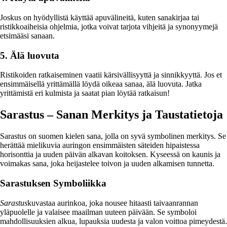
Joskus on hyödyllistä käyttää apuvälineitä, kuten sanakirjaa tai
ristikkoaiheisia ohjelmia, jotka voivat tarjota vihjeitä ja synonyymejä
etsimääsi sanaan.
5. Älä luovuta
Ristikoiden ratkaiseminen vaatii kärsivällisyyttä ja sinnikkyyttä. Jos et
ensimmäisellä yrittämällä löydä oikeaa sanaa, älä luovuta. Jatka
yrittämistä eri kulmista ja saatat pian löytää ratkaisun!
Sarastus – Sanan Merkitys ja Taustatietoja
Sarastus on suomen kielen sana, jolla on syvä symbolinen merkitys. Se
herättää mielikuvia auringon ensimmäisten säteiden hipaistessa
horisonttia ja uuden päivän alkavan koitoksen. Kyseessä on kaunis ja
voimakas sana, joka heijastelee toivon ja uuden alkamisen tunnetta.
Sarastuksen Symboliikka
Sarastus
kuvastaa aurinkoa, joka nousee hitaasti taivaanrannan
yläpuolelle ja valaisee maailman uuteen päivään. Se symboloi
mahdollisuuksien alkua, lupauksia uudesta ja valon voittoa pimeydestä.