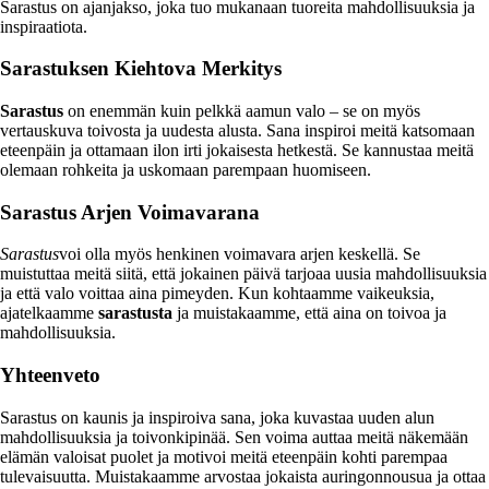
Sarastus on ajanjakso, joka tuo mukanaan tuoreita mahdollisuuksia ja
inspiraatiota.
Sarastuksen Kiehtova Merkitys
Sarastus
on enemmän kuin pelkkä aamun valo – se on myös
vertauskuva toivosta ja uudesta alusta. Sana inspiroi meitä katsomaan
eteenpäin ja ottamaan ilon irti jokaisesta hetkestä. Se kannustaa meitä
olemaan rohkeita ja uskomaan parempaan huomiseen.
Sarastus Arjen Voimavarana
Sarastus
voi olla myös henkinen voimavara arjen keskellä. Se
muistuttaa meitä siitä, että jokainen päivä tarjoaa uusia mahdollisuuksia
ja että valo voittaa aina pimeyden. Kun kohtaamme vaikeuksia,
ajatelkaamme
sarastusta
ja muistakaamme, että aina on toivoa ja
mahdollisuuksia.
Yhteenveto
Sarastus on kaunis ja inspiroiva sana, joka kuvastaa uuden alun
mahdollisuuksia ja toivonkipinää. Sen voima auttaa meitä näkemään
elämän valoisat puolet ja motivoi meitä eteenpäin kohti parempaa
tulevaisuutta. Muistakaamme arvostaa jokaista auringonnousua ja ottaa