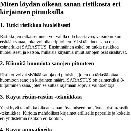
Miten löydän oikean sanan ristikosta eri
kirjainten pituuksilla
1. Tutki ristikkoa huolellisesti
Ristikkojen ratkaiseminen voi välillä olla haastavaa, varsinkin kun
etsitään sanaa, joka voi olla eripitoinen. Yksi tällainen sana on
esimerkiksi SARASTUS. Ensimmäinen askel on tutkia ristikkoa
huolellisesti ja katsoa, millaisia kirjaimia muut sanojen osat sisältävät.
2. Kiinnitä huomiota sanojen pituuteen
Ristikot voivat sisältää sanoja eri pituisina, joten on tärkeää ottaa
huomioon sanojen kirjainten määrä. SARASTUS on esimerkiksi 8-
kirjaiminen sana, joten se auttaa rajamaan sopivia vaihtoehtoja.
3. Käytä ristiin-rastiin -tekniikkaa
Yksi hyvä tekniikka oikean sanan löytämiseen on käyttää ristiin-rastiin
-tekniikkaa. Kirjoita mahdolliset kirjaimet erilliselle paperille ja kokeile
eri yhdistelmiä ristikon eri kohtiin.
4. Käytä apuvälineitä