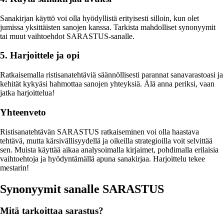
Sanakirjan käyttö voi olla hyödyllistä erityisesti silloin, kun olet
jumissa yksittäisten sanojen kanssa. Tarkista mahdolliset synonyymit
tai muut vaihtoehdot SARASTUS-sanalle.
5. Harjoittele ja opi
Ratkaisemalla ristisanatehtäviä säännöllisesti parannat sanavarastoasi ja
kehität kykyäsi hahmottaa sanojen yhteyksiä. Älä anna periksi, vaan
jatka harjoittelua!
Yhteenveto
Ristisanatehtävän SARASTUS ratkaiseminen voi olla haastava
tehtävä, mutta kärsivällisyydellä ja oikeilla strategioilla voit selvittää
sen. Muista käyttää aikaa analysoimalla kirjaimet, pohdimalla erilaisia
vaihtoehtoja ja hyödyntämällä apuna sanakirjaa. Harjoittelu tekee
mestarin!
Synonyymit sanalle SARASTUS
Mitä tarkoittaa sarastus?