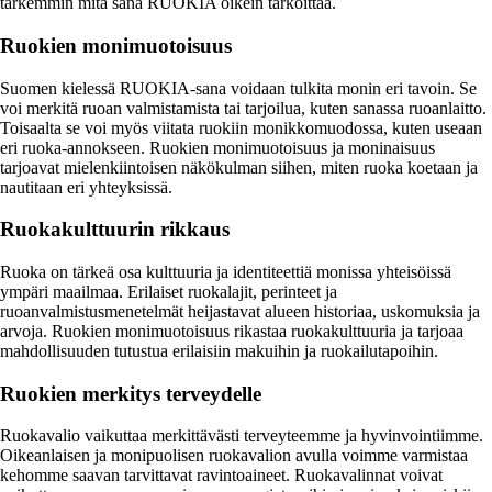
tarkemmin mitä sana RUOKIA oikein tarkoittaa.
Ruokien monimuotoisuus
Suomen kielessä RUOKIA-sana voidaan tulkita monin eri tavoin. Se
voi merkitä ruoan valmistamista tai tarjoilua, kuten sanassa ruoanlaitto.
Toisaalta se voi myös viitata ruokiin monikkomuodossa, kuten useaan
eri ruoka-annokseen. Ruokien monimuotoisuus ja moninaisuus
tarjoavat mielenkiintoisen näkökulman siihen, miten ruoka koetaan ja
nautitaan eri yhteyksissä.
Ruokakulttuurin rikkaus
Ruoka on tärkeä osa kulttuuria ja identiteettiä monissa yhteisöissä
ympäri maailmaa. Erilaiset ruokalajit, perinteet ja
ruoanvalmistusmenetelmät heijastavat alueen historiaa, uskomuksia ja
arvoja. Ruokien monimuotoisuus rikastaa ruokakulttuuria ja tarjoaa
mahdollisuuden tutustua erilaisiin makuihin ja ruokailutapoihin.
Ruokien merkitys terveydelle
Ruokavalio vaikuttaa merkittävästi terveyteemme ja hyvinvointiimme.
Oikeanlaisen ja monipuolisen ruokavalion avulla voimme varmistaa
kehomme saavan tarvittavat ravintoaineet. Ruokavalinnat voivat