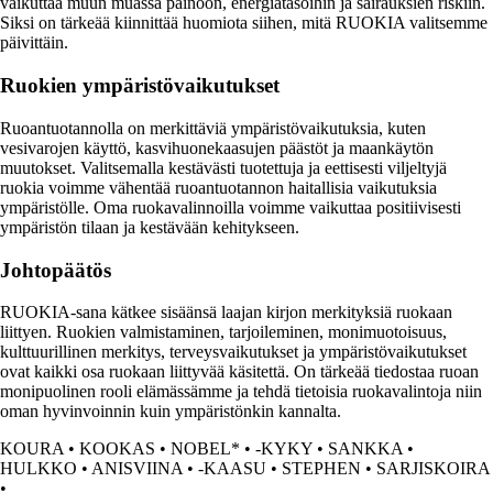
vaikuttaa muun muassa painoon, energiatasoihin ja sairauksien riskiin.
Siksi on tärkeää kiinnittää huomiota siihen, mitä RUOKIA valitsemme
päivittäin.
Ruokien ympäristövaikutukset
Ruoantuotannolla on merkittäviä ympäristövaikutuksia, kuten
vesivarojen käyttö, kasvihuonekaasujen päästöt ja maankäytön
muutokset. Valitsemalla kestävästi tuotettuja ja eettisesti viljeltyjä
ruokia voimme vähentää ruoantuotannon haitallisia vaikutuksia
ympäristölle. Oma ruokavalinnoilla voimme vaikuttaa positiivisesti
ympäristön tilaan ja kestävään kehitykseen.
Johtopäätös
RUOKIA-sana kätkee sisäänsä laajan kirjon merkityksiä ruokaan
liittyen. Ruokien valmistaminen, tarjoileminen, monimuotoisuus,
kulttuurillinen merkitys, terveysvaikutukset ja ympäristövaikutukset
ovat kaikki osa ruokaan liittyvää käsitettä. On tärkeää tiedostaa ruoan
monipuolinen rooli elämässämme ja tehdä tietoisia ruokavalintoja niin
oman hyvinvoinnin kuin ympäristönkin kannalta.
KOURA
•
KOOKAS
•
NOBEL*
•
-KYKY
•
SANKKA
•
HULKKO
•
ANISVIINA
•
-KAASU
•
STEPHEN
•
SARJISKOIRA
•