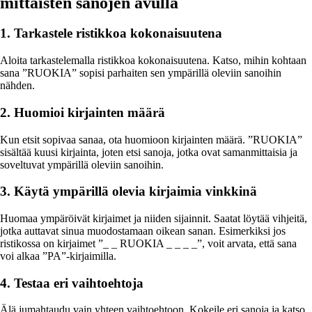
mittaisten sanojen avulla
1. Tarkastele ristikkoa kokonaisuutena
Aloita tarkastelemalla ristikkoa kokonaisuutena. Katso, mihin kohtaan
sana ”RUOKIA” sopisi parhaiten sen ympärillä oleviin sanoihin
nähden.
2. Huomioi kirjainten määrä
Kun etsit sopivaa sanaa, ota huomioon kirjainten määrä. ”RUOKIA”
sisältää kuusi kirjainta, joten etsi sanoja, jotka ovat samanmittaisia ja
soveltuvat ympärillä oleviin sanoihin.
3. Käytä ympärillä olevia kirjaimia vinkkinä
Huomaa ympäröivät kirjaimet ja niiden sijainnit. Saatat löytää vihjeitä,
jotka auttavat sinua muodostamaan oikean sanan. Esimerkiksi jos
ristikossa on kirjaimet ”_ _ RUOKIA _ _ _ _”, voit arvata, että sana
voi alkaa ”PA”-kirjaimilla.
4. Testaa eri vaihtoehtoja
Älä jumahtaudu vain yhteen vaihtoehtoon. Kokeile eri sanoja ja katso,