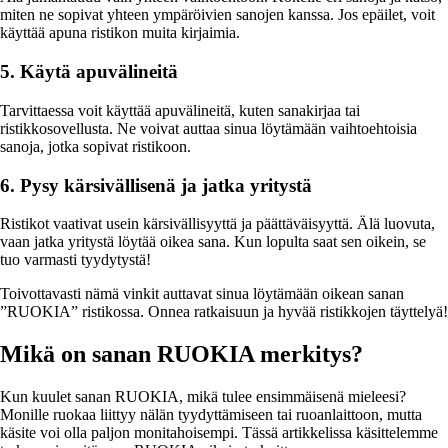
miten ne sopivat yhteen ympäröivien sanojen kanssa. Jos epäilet, voit
käyttää apuna ristikon muita kirjaimia.
5. Käytä apuvälineitä
Tarvittaessa voit käyttää apuvälineitä, kuten sanakirjaa tai
ristikkosovellusta. Ne voivat auttaa sinua löytämään vaihtoehtoisia
sanoja, jotka sopivat ristikoon.
6. Pysy kärsivällisenä ja jatka yritystä
Ristikot vaativat usein kärsivällisyyttä ja päättäväisyyttä. Älä luovuta,
vaan jatka yritystä löytää oikea sana. Kun lopulta saat sen oikein, se
tuo varmasti tyydytystä!
Toivottavasti nämä vinkit auttavat sinua löytämään oikean sanan
”RUOKIA” ristikossa. Onnea ratkaisuun ja hyvää ristikkojen täyttelyä!
Mikä on sanan RUOKIA merkitys?
Kun kuulet sanan RUOKIA, mikä tulee ensimmäisenä mieleesi?
Monille ruokaa liittyy nälän tyydyttämiseen tai ruoanlaittoon, mutta
käsite voi olla paljon monitahoisempi. Tässä artikkelissa käsittelemme