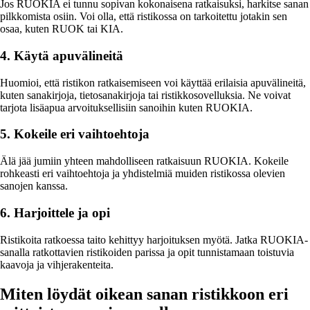
Jos RUOKIA ei tunnu sopivan kokonaisena ratkaisuksi, harkitse sanan
pilkkomista osiin. Voi olla, että ristikossa on tarkoitettu jotakin sen
osaa, kuten RUOK tai KIA.
4. Käytä apuvälineitä
Huomioi, että ristikon ratkaisemiseen voi käyttää erilaisia apuvälineitä,
kuten sanakirjoja, tietosanakirjoja tai ristikkosovelluksia. Ne voivat
tarjota lisäapua arvoituksellisiin sanoihin kuten RUOKIA.
5. Kokeile eri vaihtoehtoja
Älä jää jumiin yhteen mahdolliseen ratkaisuun RUOKIA. Kokeile
rohkeasti eri vaihtoehtoja ja yhdistelmiä muiden ristikossa olevien
sanojen kanssa.
6. Harjoittele ja opi
Ristikoita ratkoessa taito kehittyy harjoituksen myötä. Jatka RUOKIA-
sanalla ratkottavien ristikoiden parissa ja opit tunnistamaan toistuvia
kaavoja ja vihjerakenteita.
Miten löydät oikean sanan ristikkoon eri