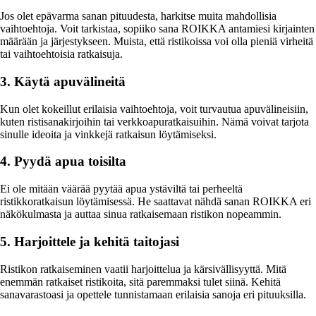
Jos olet epävarma sanan pituudesta, harkitse muita mahdollisia
vaihtoehtoja. Voit tarkistaa, sopiiko sana ROIKKA antamiesi kirjainten
määrään ja järjestykseen. Muista, että ristikoissa voi olla pieniä virheitä
tai vaihtoehtoisia ratkaisuja.
3. Käytä apuvälineitä
Kun olet kokeillut erilaisia vaihtoehtoja, voit turvautua apuvälineisiin,
kuten ristisanakirjoihin tai verkkoapuratkaisuihin. Nämä voivat tarjota
sinulle ideoita ja vinkkejä ratkaisun löytämiseksi.
4. Pyydä apua toisilta
Ei ole mitään väärää pyytää apua ystäviltä tai perheeltä
ristikkoratkaisun löytämisessä. He saattavat nähdä sanan ROIKKA eri
näkökulmasta ja auttaa sinua ratkaisemaan ristikon nopeammin.
5. Harjoittele ja kehitä taitojasi
Ristikon ratkaiseminen vaatii harjoittelua ja kärsivällisyyttä. Mitä
enemmän ratkaiset ristikoita, sitä paremmaksi tulet siinä. Kehitä
sanavarastoasi ja opettele tunnistamaan erilaisia sanoja eri pituuksilla.