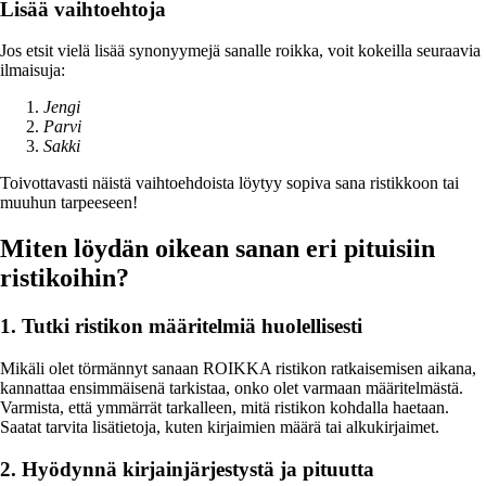
Lisää vaihtoehtoja
Jos etsit vielä lisää synonyymejä sanalle roikka, voit kokeilla seuraavia
ilmaisuja:
Jengi
Parvi
Sakki
Toivottavasti näistä vaihtoehdoista löytyy sopiva sana ristikkoon tai
muuhun tarpeeseen!
Miten löydän oikean sanan eri pituisiin
ristikoihin?
1. Tutki ristikon määritelmiä huolellisesti
Mikäli olet törmännyt sanaan ROIKKA ristikon ratkaisemisen aikana,
kannattaa ensimmäisenä tarkistaa, onko olet varmaan määritelmästä.
Varmista, että ymmärrät tarkalleen, mitä ristikon kohdalla haetaan.
Saatat tarvita lisätietoja, kuten kirjaimien määrä tai alkukirjaimet.
2. Hyödynnä kirjainjärjestystä ja pituutta