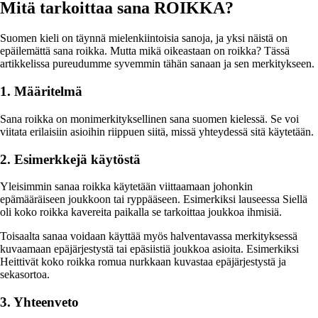
Mitä tarkoittaa sana ROIKKA?
Suomen kieli on täynnä mielenkiintoisia sanoja, ja yksi näistä on
epäilemättä sana roikka. Mutta mikä oikeastaan on roikka? Tässä
artikkelissa pureudumme syvemmin tähän sanaan ja sen merkitykseen.
1. Määritelmä
Sana roikka on monimerkityksellinen sana suomen kielessä. Se voi
viitata erilaisiin asioihin riippuen siitä, missä yhteydessä sitä käytetään.
2. Esimerkkejä käytöstä
Yleisimmin sanaa roikka käytetään viittaamaan johonkin
epämääräiseen joukkoon tai ryppääseen. Esimerkiksi lauseessa Siellä
oli koko roikka kavereita paikalla se tarkoittaa joukkoa ihmisiä.
Toisaalta sanaa voidaan käyttää myös halventavassa merkityksessä
kuvaamaan epäjärjestystä tai epäsiistiä joukkoa asioita. Esimerkiksi
Heittivät koko roikka romua nurkkaan kuvastaa epäjärjestystä ja
sekasortoa.
3. Yhteenveto