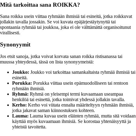
Mitä tarkoittaa sana ROIKKA?
Sana roikka usein viittaa ryhmään ihmisiä tai esineitä, jotka roikkuvat
jollakin tavalla jossakin. Se voi kuvata epäjärjestäytynyttä tai
spontaania ryhmää tai joukkoa, joka ei ole välttämättä organisoitunut
virallisesti.
Synonyymit
Jos etsit sanoja, jotka voivat korvata sanan roikka ristisanassa tai
muussa yhteydessä, tässä on lista synonyymeistä:
Joukko:
Joukko voi tarkoittaa samankaltaista ryhmää ihmisiä tai
esineitä.
Porukka:
Porukka viittaa usein epämuodolliseen tai rentoon
ryhmään ihmisiä.
Ryhmä:
Ryhmä on yleisempi termi kuvaamaan useampaa
henkilöä tai esinettä, jotka toimivat yhdessä jollakin tavalla.
Kerho:
Kerho voi viitata ennalta määriteltyyn ryhmään ihmisiä,
jotka jakavat saman kiinnostuksen kohteen.
Lauma:
Lauma kuvaa usein eläinten ryhmää, mutta sitä voidaan
käyttää myös kuvaamaan ihmisiä. Se korostaa yhtenäisyyttä ja
yhteistä tavoitetta.