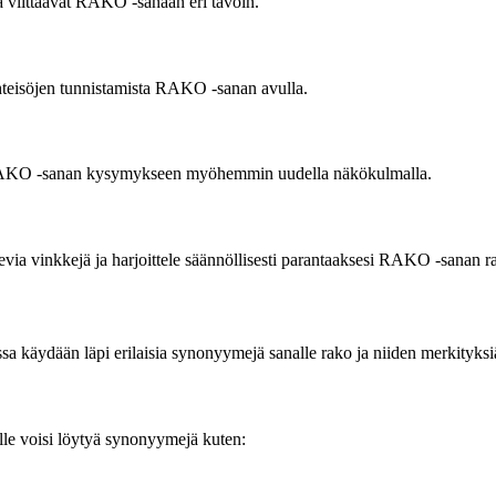
otka viittaavat RAKO -sanaan eri tavoin.
nyhteisöjen tunnistamista RAKO -sanan avulla.
aa RAKO -sanan kysymykseen myöhemmin uudella näkökulmalla.
olevia vinkkejä ja harjoittele säännöllisesti parantaaksesi RAKO -sanan ra
lissa käydään läpi erilaisia synonyymejä sanalle rako ja niiden merkityk
sille voisi löytyä synonyymejä kuten: