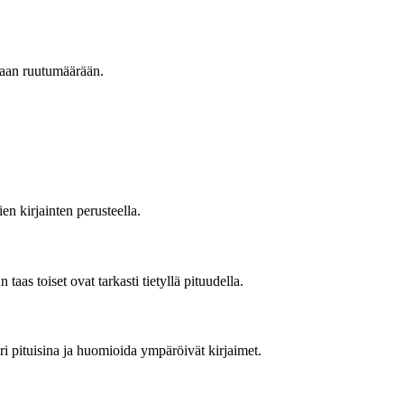
ivaan ruutumäärään.
en kirjainten perusteella.
aas toiset ovat tarkasti tietyllä pituudella.
eri pituisina ja huomioida ympäröivät kirjaimet.