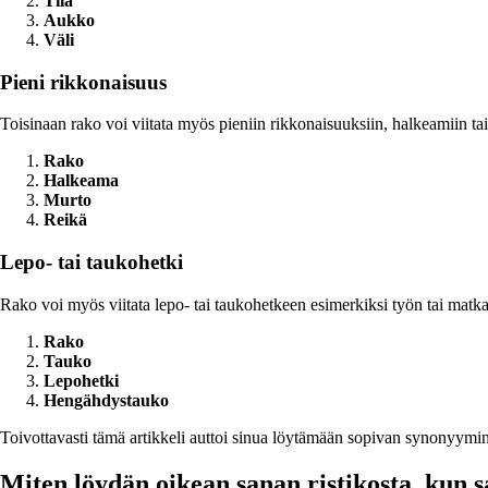
Tila
Aukko
Väli
Pieni rikkonaisuus
Toisinaan rako voi viitata myös pieniin rikkonaisuuksiin, halkeamiin t
Rako
Halkeama
Murto
Reikä
Lepo- tai taukohetki
Rako voi myös viitata lepo- tai taukohetkeen esimerkiksi työn tai ma
Rako
Tauko
Lepohetki
Hengähdystauko
Toivottavasti tämä artikkeli auttoi sinua löytämään sopivan synonyymin
Miten löydän oikean sanan ristikosta, kun s