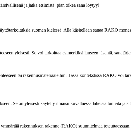
ärsivällisenä ja jatka etsimistä, pian oikea sana löytyy!
käyttötarkoituksia suomen kielessä. Alla käsitellään sanaa RAKO mones
seen yleisesti. Se voi tarkoittaa esimerkiksi lauseen jäsentä, sanajärjest
nteeseen tai rakennusmateriaaleihin. Tässä kontekstissa RAKO voi tark
. Se on yleisesti käytetty ilmaisu kuvattaessa läheisiä tunteita ja site
ää ymmärtää rakennuksen rakenne (RAKO) suunnitelmaa toteuttaessaan.