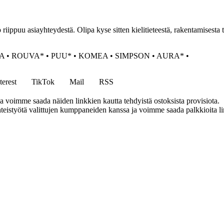
iippuu asiayhteydestä. Olipa kyse sitten kielitieteestä, rakentamisest
A
•
ROUVA*
•
PUU*
•
KOMEA
•
SIMPSON
•
AURA*
•
terest
TikTok
Mail
RSS
ja voimme saada näiden linkkien kautta tehdyistä ostoksista provisiota.
eistyötä valittujen kumppaneiden kanssa ja voimme saada palkkioita link