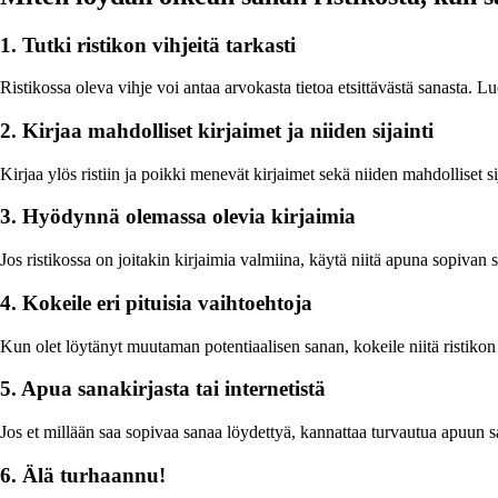
1. Tutki ristikon vihjeitä tarkasti
Ristikossa oleva vihje voi antaa arvokasta tietoa etsittävästä sanasta. L
2. Kirjaa mahdolliset kirjaimet ja niiden sijainti
Kirjaa ylös ristiin ja poikki menevät kirjaimet sekä niiden mahdolliset 
3. Hyödynnä olemassa olevia kirjaimia
Jos ristikossa on joitakin kirjaimia valmiina, käytä niitä apuna sopivan 
4. Kokeile eri pituisia vaihtoehtoja
Kun olet löytänyt muutaman potentiaalisen sanan, kokeile niitä ristikon r
5. Apua sanakirjasta tai internetistä
Jos et millään saa sopivaa sanaa löydettyä, kannattaa turvautua apuun sa
6. Älä turhaannu!