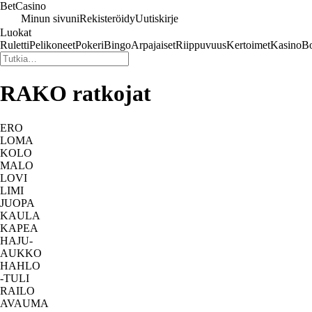
Bet
Casino
Minun sivuni
Rekisteröidy
Uutiskirje
Luokat
Ruletti
Pelikoneet
Pokeri
Bingo
Arpajaiset
Riippuvuus
Kertoimet
Kasino
Bo
RAKO ratkojat
ERO
LOMA
KOLO
MALO
LOVI
LIMI
JUOPA
KAULA
KAPEA
HAJU-
AUKKO
HAHLO
-TULI
RAILO
AVAUMA