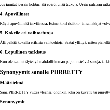
Jos jumitut jossain kohtaa, älä epäröi pitää taukoja. Usein palataan rat
4. Apuvälineet
Käytä apuvälineitä tarvittaessa. Esimerkiksi ristikko- tai sanakirjat voi
5. Kokeile eri vaihtoehtoja
Älä pelkää kokeilla erilaisia vaihtoehtoja. Saatat yllättyä, miten pienellä 
6. Lopullinen tarkistus
Kun olet saanut täytettyä mahdollisimman paljon risteäviä sanoja, tarki
Synonyymit sanalle PIIRRETTY
Määritelmä
Sana PIIRRETTY viittaa yleensä johonkin, joka on kuvattu tai piirretty j
Synonyymit