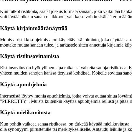
Kun ratkot ristikoita, saatat joskus törmätä sanaan, joka vaikuttaa han
voit löytää oikean sanan ristikkoon, vaikka se voikin sisältää eri määrän
Käytä kirjainmääränäyttöä
Monissa ristikko-ohjelmissa on käytettävissä toiminto, joka näyttää sa
montako ruutua sanaan tulee, ja tarkastele sitten annettuja kirjaimia ki
Käytä ristiinsovittamista
Ristiinsovitus on hyödyllinen tapa ratkaista vaikeita sanoja ristikossa
yhteen muiden sanojen kanssa tietyissä kohdissa. Kokeile sovittaa sanoja 
Käytä apuohjelmia
Internetistä löytyy monia apuohjelmia, jotka voivat auttaa sinua löytäm
”PIIRRETTY”. Muista kuitenkin käyttää apuohjelmia reilusti ja pitää ris
Käytä mielikuvitusta
Kun pohdit vaikeaa sanaa ristikossa, on tärkeää käyttää mielikuvitusta
olla synonyymi piirustetulle tai merkitykselliselle. Antaudu leikille ja ko