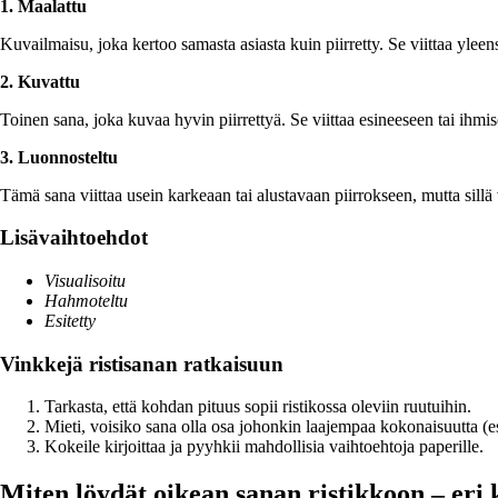
1. Maalattu
Kuvailmaisu, joka kertoo samasta asiasta kuin piirretty. Se viittaa yleen
2. Kuvattu
Toinen sana, joka kuvaa hyvin piirrettyä. Se viittaa esineeseen tai ihmise
3. Luonnosteltu
Tämä sana viittaa usein karkeaan tai alustavaan piirrokseen, mutta sill
Lisävaihtoehdot
Visualisoitu
Hahmoteltu
Esitetty
Vinkkejä ristisanan ratkaisuun
Tarkasta, että kohdan pituus sopii ristikossa oleviin ruutuihin.
Mieti, voisiko sana olla osa johonkin laajempaa kokonaisuutta (es
Kokeile kirjoittaa ja pyyhkii mahdollisia vaihtoehtoja paperille.
Miten löydät oikean sanan ristikkoon – eri 