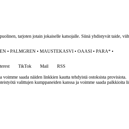
linen, tarjoten jotain jokaiselle katsojalle. Siinä yhdistyvät taide, viihd
NEN
•
PALMGREN
•
MAUSTEKASVI
•
OAASI
•
PARA*
•
terest
TikTok
Mail
RSS
ja voimme saada näiden linkkien kautta tehdyistä ostoksista provisiota.
eistyötä valittujen kumppaneiden kanssa ja voimme saada palkkioita link