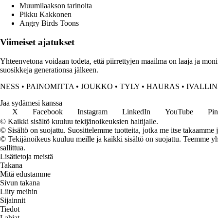
Muumilaakson tarinoita
Pikku Kakkonen
Angry Birds Toons
Viimeiset ajatukset
Yhteenvetona voidaan todeta, että piirrettyjen maailma on laaja ja monipuo
suosikkeja generationsa jälkeen.
NESS
•
PAINOMITTA
•
JOUKKO
•
TYLY
•
HAURAS
•
IVALLI
Jaa sydämesi kanssa
X
Facebook
Instagram
LinkedIn
YouTube
Pin
© Kaikki sisältö kuuluu tekijänoikeuksien haltijalle.
© Sisältö on suojattu. Suosittelemme tuotteita, jotka me itse takaamme 
© Tekijänoikeus kuuluu meille ja kaikki sisältö on suojattu. Teemme yht
sallittua.
Lisätietoja meistä
Takana
Mitä edustamme
Sivun takana
Liity meihin
Sijainnit
Tiedot
Lahjat