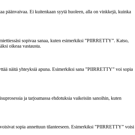
taa päänvaivaa. Ei kuitenkaan syytä huoleen, alla on vinkkejä, kuinka
ta miettiessäsi sopivaa sanaa, kuten esimerkiksi ”PIIRRETTY”. Katso,
mäksi oikeaa vastausta.
t käyttää näitä yhteyksiä apuna. Esimerkiksi sana ”PIIRRETTY” voi sopia
isuprosessia ja tarjoamassa ehdotuksia vaikeisiin sanoihin, kuten
ka voisivat sopia annettuun tilanteeseen. Esimerkiksi ”PIIRRETTY” voisi