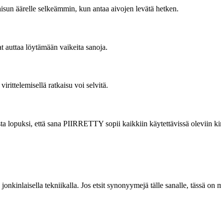
kaisun äärelle selkeämmin, kun antaa aivojen levätä hetken.
vat auttaa löytämään vaikeita sanoja.
virittelemisellä ratkaisu voi selvitä.
sta lopuksi, että sana PIIRRETTY sopii kaikkiin käytettävissä oleviin ki
onkinlaisella tekniikalla. Jos etsit synonyymejä tälle sanalle, tässä on