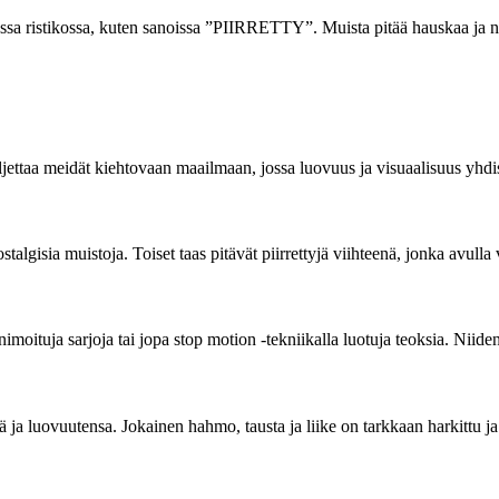
sa ristikossa, kuten sanoissa ”PIIRRETTY”. Muista pitää hauskaa ja nau
kuljettaa meidät kiehtovaan maailmaan, jossa luovuus ja visuaalisuus yhdi
talgisia muistoja. Toiset taas pitävät piirrettyjä viihteenä, jonka avulla v
 animoituja sarjoja tai jopa stop motion -tekniikalla luotuja teoksia. Niid
ä ja luovuutensa. Jokainen hahmo, tausta ja liike on tarkkaan harkittu ja 