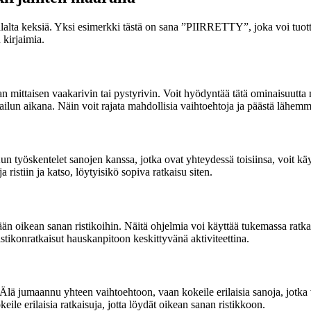
kalalta keksiä. Yksi esimerkki tästä on sana ”PIIRRETTY”, joka voi tuot
 kirjaimia.
nan mittaisen vaakarivin tai pystyrivin. Voit hyödyntää tätä ominaisuut
lpailun aikana. Näin voit rajata mahdollisia vaihtoehtoja ja päästä lähem
. Kun työskentelet sanojen kanssa, jotka ovat yhteydessä toisiinsa, voi
ristiin ja katso, löytyisikö sopiva ratkaisu siten.
ään oikean sanan ristikoihin. Näitä ohjelmia voi käyttää tukemassa ratka
tikonratkaisut hauskanpitoon keskittyvänä aktiviteettina.
. Älä jumaannu yhteen vaihtoehtoon, vaan kokeile erilaisia sanoja, jot
keile erilaisia ratkaisuja, jotta löydät oikean sanan ristikkoon.