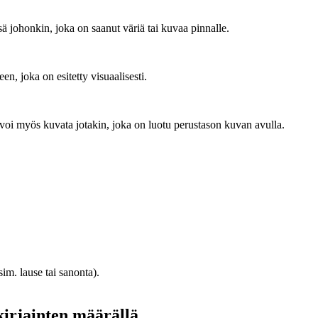
sä johonkin, joka on saanut väriä tai kuvaa pinnalle.
en, joka on esitetty visuaalisesti.
ä voi myös kuvata jotakin, joka on luotu perustason kuvan avulla.
im. lause tai sanonta).
kirjainten määrällä