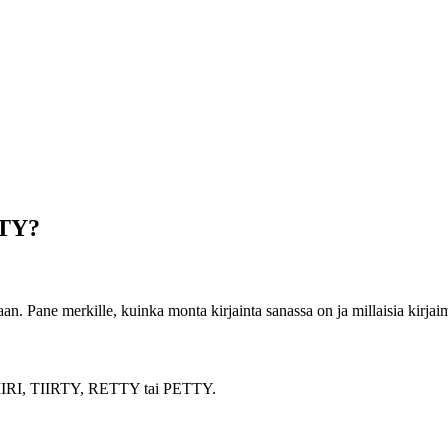
TTY?
. Pane merkille, kuinka monta kirjainta sanassa on ja millaisia kirjaimi
en PIIRI, TIIRTY, RETTY tai PETTY.