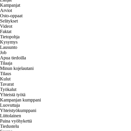
Kampanjat
Arviot
Osto-oppaat
Selitykset
Videot
Faktat
Tietopohja
Kysymys
Lausunto
Job
Apua tiedoilla
Tilaaja
Minun kojelautani
Tilaus
Kulut
Tavarat
Työkalut
Yhteistä työtä
Kampanjan kumppani
Luovuttaja
Yhteistyökumppani
Liittolainen
Paina vyöhykettä
Tiedustelu