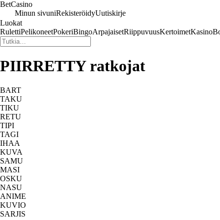
Bet
Casino
Minun sivuni
Rekisteröidy
Uutiskirje
Luokat
Ruletti
Pelikoneet
Pokeri
Bingo
Arpajaiset
Riippuvuus
Kertoimet
Kasino
Bo
PIIRRETTY ratkojat
BART
TAKU
TIKU
RETU
TIPI
TAGI
IHAA
KUVA
SAMU
MASI
OSKU
NASU
ANIME
KUVIO
SARJIS