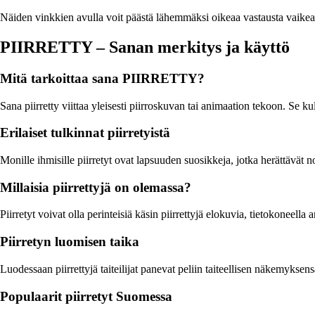
Näiden vinkkien avulla voit päästä lähemmäksi oikeaa vastausta vaikeas
PIIRRETTY – Sanan merkitys ja käyttö
Mitä tarkoittaa sana PIIRRETTY?
Sana piirretty viittaa yleisesti piirroskuvan tai animaation tekoon. Se 
Erilaiset tulkinnat piirretyistä
Monille ihmisille piirretyt ovat lapsuuden suosikkeja, jotka herättävät nos
Millaisia piirrettyjä on olemassa?
Piirretyt voivat olla perinteisiä käsin piirrettyjä elokuvia, tietokoneella
Piirretyn luomisen taika
Luodessaan piirrettyjä taiteilijat panevat peliin taiteellisen näkemyksens
Populaarit piirretyt Suomessa