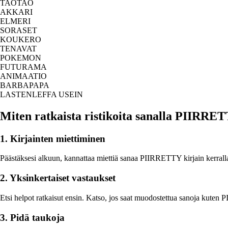
TAOTAO
AKKARI
ELMERI
SORASET
KOUKERO
TENAVAT
POKEMON
FUTURAMA
ANIMAATIO
BARBAPAPA
LASTENLEFFA USEIN
Miten ratkaista ristikoita sanalla PIIRRE
1. Kirjainten miettiminen
Päästäksesi alkuun, kannattaa miettiä sanaa PIIRRETTY kirjain kerrallaan
2. Yksinkertaiset vastaukset
Etsi helpot ratkaisut ensin. Katso, jos saat muodostettua sanoja kut
3. Pidä taukoja