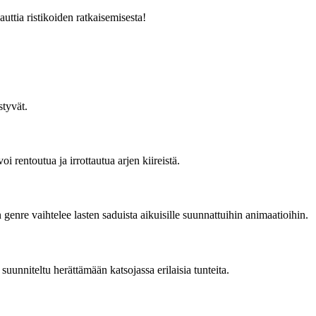
ttia ristikoiden ratkaisemisesta!
styvät.
oi rentoutua ja irrottautua arjen kiireistä.
en genre vaihtelee lasten saduista aikuisille suunnattuihin animaatioihin.
suunniteltu herättämään katsojassa erilaisia tunteita.