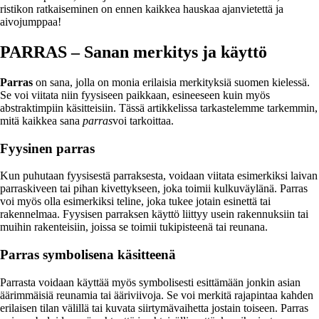
ristikon ratkaiseminen on ennen kaikkea hauskaa ajanvietettä ja
aivojumppaa!
PARRAS – Sanan merkitys ja käyttö
Parras
on sana, jolla on monia erilaisia merkityksiä suomen kielessä.
Se voi viitata niin fyysiseen paikkaan, esineeseen kuin myös
abstraktimpiin käsitteisiin. Tässä artikkelissa tarkastelemme tarkemmin,
mitä kaikkea sana
parras
voi tarkoittaa.
Fyysinen parras
Kun puhutaan fyysisestä parraksesta, voidaan viitata esimerkiksi laivan
parraskiveen tai pihan kivettykseen, joka toimii kulkuväylänä. Parras
voi myös olla esimerkiksi teline, joka tukee jotain esinettä tai
rakennelmaa. Fyysisen parraksen käyttö liittyy usein rakennuksiin tai
muihin rakenteisiin, joissa se toimii tukipisteenä tai reunana.
Parras symbolisena käsitteenä
Parrasta voidaan käyttää myös symbolisesti esittämään jonkin asian
äärimmäisiä reunamia tai ääriviivoja. Se voi merkitä rajapintaa kahden
erilaisen tilan välillä tai kuvata siirtymävaihetta jostain toiseen. Parras