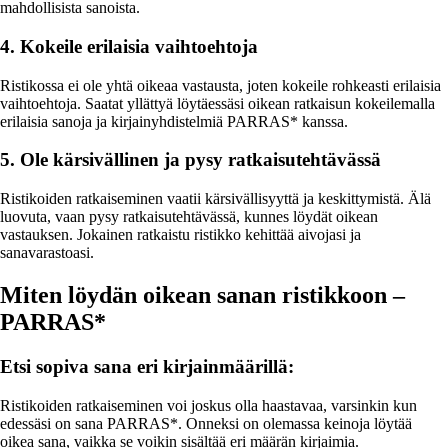
mahdollisista sanoista.
4. Kokeile erilaisia vaihtoehtoja
Ristikossa ei ole yhtä oikeaa vastausta, joten kokeile rohkeasti erilaisia
vaihtoehtoja. Saatat yllättyä löytäessäsi oikean ratkaisun kokeilemalla
erilaisia sanoja ja kirjainyhdistelmiä PARRAS* kanssa.
5. Ole kärsivällinen ja pysy ratkaisutehtävässä
Ristikoiden ratkaiseminen vaatii kärsivällisyyttä ja keskittymistä. Älä
luovuta, vaan pysy ratkaisutehtävässä, kunnes löydät oikean
vastauksen. Jokainen ratkaistu ristikko kehittää aivojasi ja
sanavarastoasi.
Miten löydän oikean sanan ristikkoon –
PARRAS*
Etsi sopiva sana eri kirjainmäärillä:
Ristikoiden ratkaiseminen voi joskus olla haastavaa, varsinkin kun
edessäsi on sana PARRAS*. Onneksi on olemassa keinoja löytää
oikea sana, vaikka se voikin sisältää eri määrän kirjaimia.