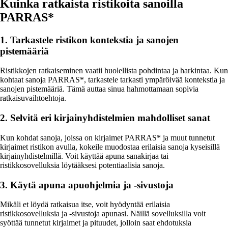
Kuinka ratkaista ristikoita sanoilla
PARRAS*
1. Tarkastele ristikon kontekstia ja sanojen
pistemääriä
Ristikkojen ratkaiseminen vaatii huolellista pohdintaa ja harkintaa. Kun
kohtaat sanoja PARRAS*, tarkastele tarkasti ympäröivää kontekstia ja
sanojen pistemääriä. Tämä auttaa sinua hahmottamaan sopivia
ratkaisuvaihtoehtoja.
2. Selvitä eri kirjainyhdistelmien mahdolliset sanat
Kun kohdat sanoja, joissa on kirjaimet PARRAS* ja muut tunnetut
kirjaimet ristikon avulla, kokeile muodostaa erilaisia sanoja kyseisillä
kirjainyhdistelmillä. Voit käyttää apuna sanakirjaa tai
ristikkosovelluksia löytääksesi potentiaalisia sanoja.
3. Käytä apuna apuohjelmia ja -sivustoja
Mikäli et löydä ratkaisua itse, voit hyödyntää erilaisia
ristikkosovelluksia ja -sivustoja apunasi. Näillä sovelluksilla voit
syöttää tunnetut kirjaimet ja pituudet, jolloin saat ehdotuksia