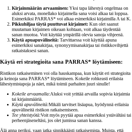
Kirjainmäärän arvaaminen:
Yksi tapa lähestyä ongelmaa on
aluksi arvata, monellako kirjaimella sana voisi alkaa tai loppua.
Esimerkiksi PARRAS* voi alkaa esimerkiksi kirjaimilla A tai K.
Pikkuhiljaa täytä puuttuvat kirjaimet:
Kun olet saanut
muutaman kirjaimen oikeaan kohtaan, voit alkaa täydentää
sanan muotoa. Voit käyttää ympärillä olevia sanoja vihjeenä.
Käytä apuapuvälineitä:
Tarvittaessa voit käyttää apuna
esimerkiksi sanakirjaa, synonyymisanakirjaa tai ristikkovihjettä
ratkaistaksesi sanan.
Käytä eri strategioita sana PARRAS* löytämiseen:
Ristikon ratkaiseminen voi olla hauskampaa, kun käytät eri strategioita
ja keinoja sana PARRAS* löytämiseen. Kokeile rohkeasti erilaisia
lähestymistapoja ja näet, mikä toimii parhaiten juuri sinulle!
Kokeile arvaamalla:
Aluksi voit yrittää arvailla sopivia kirjaimia
tai kirjainmääriä.
Käytä apuvälineitä:
Mikäli tarvitset lisäapua, hyödynnä erilaisia
apuvälineitä ristikon ratkaisemiseen.
Tee yhteistyötä:
Voit myös pyytää apua esimerkiksi ystävältäsi tai
perheenjäseneltäsi, jos olet jumissa sanan kanssa.
Älä anna periksi, vaan jatka sinnikkäästi ratkaisemista. Muista, että