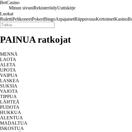
Bet
Casino
Minun sivuni
Rekisteröidy
Uutiskirje
Luokat
Ruletti
Pelikoneet
Pokeri
Bingo
Arpajaiset
Riippuvuus
Kertoimet
Kasino
Bo
PAINUA ratkojat
MENNÄ
LAOTA
ALETA
UPOTA
VAIPUA
LASKEA
SUKSIA
VAJOTA
TIPPUA
LÄHTEÄ
PUDOTA
HUKKUA
ALENTUA
MADALTUA
ISKOSTUA