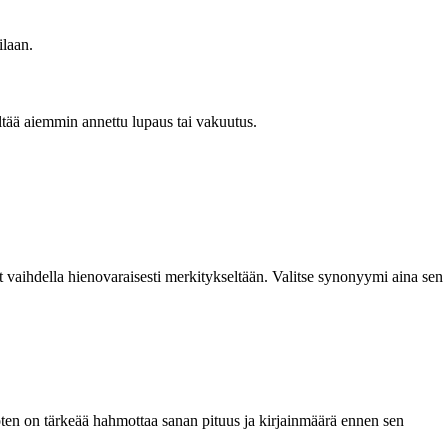
ilaan.
ltää aiemmin annettu lupaus tai vakuutus.
 vaihdella hienovaraisesti merkitykseltään. Valitse synonyymi aina sen
joten on tärkeää hahmottaa sanan pituus ja kirjainmäärä ennen sen