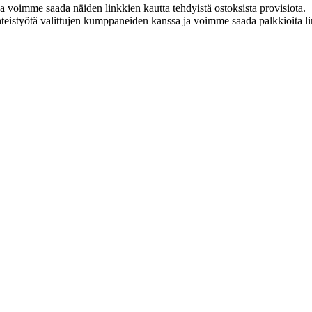
ja voimme saada näiden linkkien kautta tehdyistä ostoksista provisiota.
eistyötä valittujen kumppaneiden kanssa ja voimme saada palkkioita link