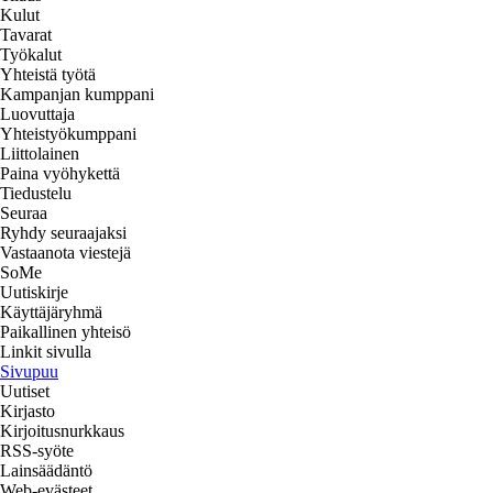
Kulut
Tavarat
Työkalut
Yhteistä työtä
Kampanjan kumppani
Luovuttaja
Yhteistyökumppani
Liittolainen
Paina vyöhykettä
Tiedustelu
Seuraa
Ryhdy seuraajaksi
Vastaanota viestejä
SoMe
Uutiskirje
Käyttäjäryhmä
Paikallinen yhteisö
Linkit sivulla
Sivupuu
Uutiset
Kirjasto
Kirjoitusnurkkaus
RSS-syöte
Lainsäädäntö
Web-evästeet