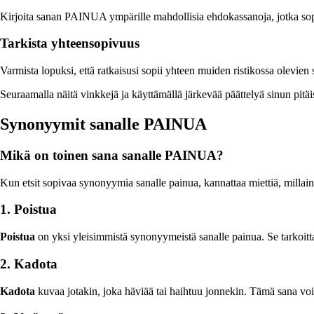
Kirjoita sanan PAINUA ympärille mahdollisia ehdokassanoja, jotka sopis
Tarkista yhteensopivuus
Varmista lopuksi, että ratkaisusi sopii yhteen muiden ristikossa olevien s
Seuraamalla näitä vinkkejä ja käyttämällä järkevää päättelyä sinun pit
Synonyymit sanalle PAINUA
Mikä on toinen sana sanalle PAINUA?
Kun etsit sopivaa synonyymia sanalle painua, kannattaa miettiä, millaine
1. Poistua
Poistua
on yksi yleisimmistä synonyymeistä sanalle painua. Se tarkoittaa 
2. Kadota
Kadota
kuvaa jotakin, joka häviää tai haihtuu jonnekin. Tämä sana voi o