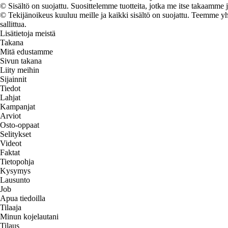
© Sisältö on suojattu. Suosittelemme tuotteita, jotka me itse takaamme 
© Tekijänoikeus kuuluu meille ja kaikki sisältö on suojattu. Teemme yht
sallittua.
Lisätietoja meistä
Takana
Mitä edustamme
Sivun takana
Liity meihin
Sijainnit
Tiedot
Lahjat
Kampanjat
Arviot
Osto-oppaat
Selitykset
Videot
Faktat
Tietopohja
Kysymys
Lausunto
Job
Apua tiedoilla
Tilaaja
Minun kojelautani
Tilaus