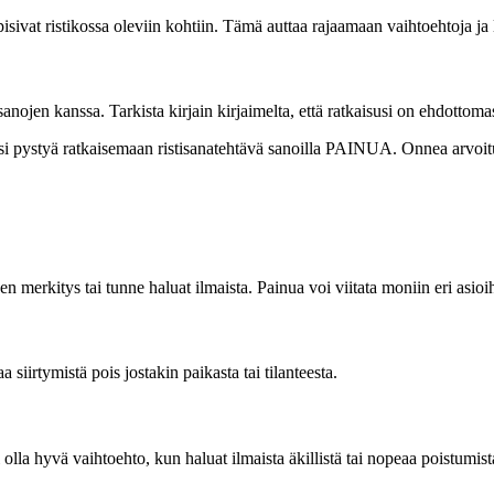
ivat ristikossa oleviin kohtiin. Tämä auttaa rajaamaan vaihtoehtoja ja
anojen kanssa. Tarkista kirjain kirjaimelta, että ratkaisusi on ehdottomas
äisi pystyä ratkaisemaan ristisanatehtävä sanoilla PAINUA. Onnea arvoit
n merkitys tai tunne haluat ilmaista. Painua voi viitata moniin eri asioi
siirtymistä pois jostakin paikasta tai tilanteesta.
lla hyvä vaihtoehto, kun haluat ilmaista äkillistä tai nopeaa poistumist