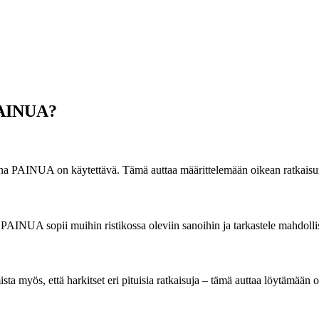
 PAINUA?
la sana PAINUA on käytettävä. Tämä auttaa määrittelemään oikean ratkai
PAINUA sopii muihin ristikossa oleviin sanoihin ja tarkastele mahdollis
a myös, että harkitset eri pituisia ratkaisuja – tämä auttaa löytämään 