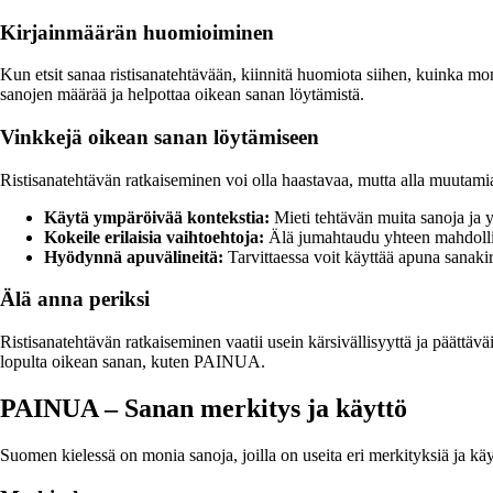
Kirjainmäärän huomioiminen
Kun etsit sanaa ristisanatehtävään, kiinnitä huomiota siihen, kuinka mon
sanojen määrää ja helpottaa oikean sanan löytämistä.
Vinkkejä oikean sanan löytämiseen
Ristisanatehtävän ratkaiseminen voi olla haastavaa, mutta alla muutami
Käytä ympäröivää kontekstia:
Mieti tehtävän muita sanoja ja y
Kokeile erilaisia vaihtoehtoja:
Älä jumahtaudu yhteen mahdollise
Hyödynnä apuvälineitä:
Tarvittaessa voit käyttää apuna sanakir
Älä anna periksi
Ristisanatehtävän ratkaiseminen vaatii usein kärsivällisyyttä ja päättäväi
lopulta oikean sanan, kuten PAINUA.
PAINUA – Sanan merkitys ja käyttö
Suomen kielessä on monia sanoja, joilla on useita eri merkityksiä ja käy