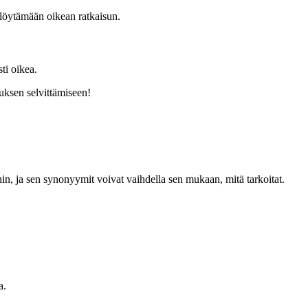
 löytämään oikean ratkaisun.
ti oikea.
uksen selvittämiseen!
hin, ja sen synonyymit voivat vaihdella sen mukaan, mitä tarkoitat.
a.