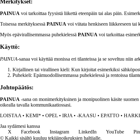
Merkitykset:
PAINUA
voi tarkoittaa fyysistä liikettä eteenpäin tai alas päin. Esime
Toisessa merkityksessä
PAINUA
voi viitata henkiseen liikkeeseen tai
Myös epävirallisemmassa puhekielessä
PAINUA
voi tarkoittaa esimer
Käyttö:
PAINUA
-sanaa voi käyttää monissa eri tilanteissa ja se soveltuu nii
Kirjallinen tai virallinen kieli: Kun kirjoitat esimerkiksi sähköpos
Puhekieli: Epämuodollisemmassa puhekielessä ja rentoissa tilante
Johtopäätös:
PAINUA
-sana on monimerkityksinen ja monipuolinen käsite suomen kiele
oikealla tavalla kommunikaatiossasi.
LOISTAA
•
KEMI*
•
OPEL
•
IRJA
•
-KAASU
•
EPATTO
•
HARK
Jaa sydämesi kanssa
X
Facebook
Instagram
LinkedIn
YouTube
Pin
© Kaikki sisältö kuuluu tekijänoikeuksien haltijalle.