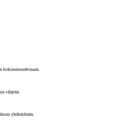
sun kokonaisuudessaan.
ia vihjeitä.
oikean yhdistelmän.