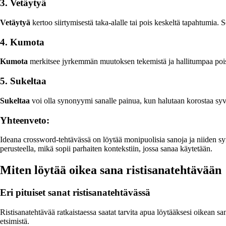
3. Vetäytyä
Vetäytyä
kertoo siirtymisestä taka-alalle tai pois keskeltä tapahtumia. S
4. Kumota
Kumota
merkitsee jyrkemmän muutoksen tekemistä ja hallitumpaa poistu
5. Sukeltaa
Sukeltaa
voi olla synonyymi sanalle painua, kun halutaan korostaa syve
Yhteenveto:
Ideana crossword-tehtävässä on löytää monipuolisia sanoja ja niiden sy
perusteella, mikä sopii parhaiten kontekstiin, jossa sanaa käytetään.
Miten löytää oikea sana ristisanatehtävään
Eri pituiset sanat ristisanatehtävässä
Ristisanatehtävää ratkaistaessa saatat tarvita apua löytääksesi oikean
etsimistä.