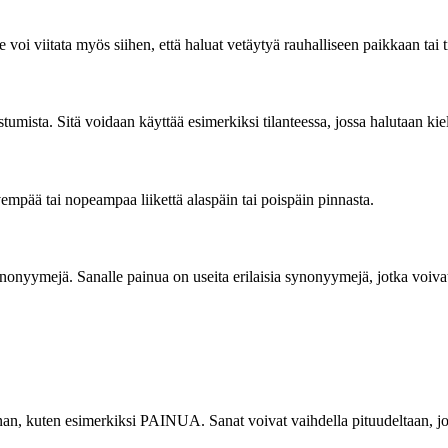
e voi viitata myös siihen, että haluat vetäytyä rauhalliseen paikkaan tai t
mista. Sitä voidaan käyttää esimerkiksi tilanteessa, jossa halutaan kie
mpää tai nopeampaa liikettä alaspäin tai poispäin pinnasta.
nonyymejä. Sanalle painua on useita erilaisia synonyymejä, jotka voivat
 sanan, kuten esimerkiksi PAINUA. Sanat voivat vaihdella pituudeltaan, 