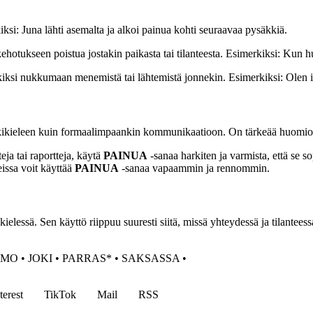
rkiksi: Juna lähti asemalta ja alkoi painua kohti seuraavaa pysäkkiä.
 kehotukseen poistua jostakin paikasta tai tilanteesta. Esimerkiksi: Kun
kiksi nukkumaan menemistä tai lähtemistä jonnekin. Esimerkiksi: Olen i
n arkikieleen kuin formaalimpaankin kommunikaatioon. On tärkeää huomioi
teja tai raportteja, käytä
PAINUA
-sanaa harkiten ja varmista, että se so
issa voit käyttää
PAINUA
-sanaa vapaammin ja rennommin.
ssä. Sen käyttö riippuu suuresti siitä, missä yhteydessä ja tilanteessa 
IMO
•
JOKI
•
PARRAS*
•
SAKSASSA
•
terest
TikTok
Mail
RSS