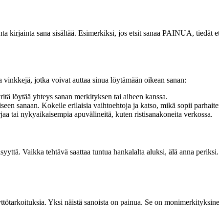
ta kirjainta sana sisältää. Esimerkiksi, jos etsit sanaa PAINUA, tiedät 
a vinkkejä, jotka voivat auttaa sinua löytämään oikean sanan:
ritä löytää yhteys sanan merkityksen tai aiheen kanssa.
en sanaan. Kokeile erilaisia vaihtoehtoja ja katso, mikä sopii parhaite
jaa tai nykyaikaisempia apuvälineitä, kuten ristisanakoneita verkossa.
syyttä. Vaikka tehtävä saattaa tuntua hankalalta aluksi, älä anna periksi.
ttötarkoituksia. Yksi näistä sanoista on painua. Se on monimerkityksinen 