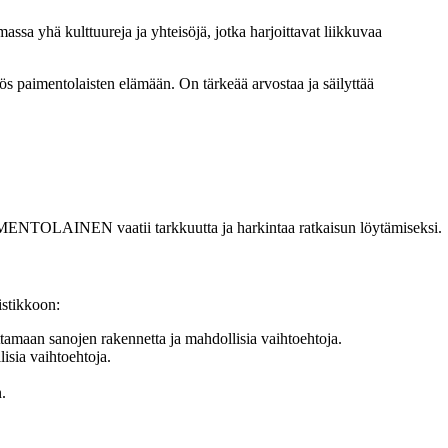
sa yhä kulttuureja ja yhteisöjä, jotka harjoittavat liikkuvaa
yös paimentolaisten elämään. On tärkeää arvostaa ja säilyttää
PAIMENTOLAINEN vaatii tarkkuutta ja harkintaa ratkaisun löytämiseksi.
istikkoon:
ottamaan sanojen rakennetta ja mahdollisia vaihtoehtoja.
isia vaihtoehtoja.
n.