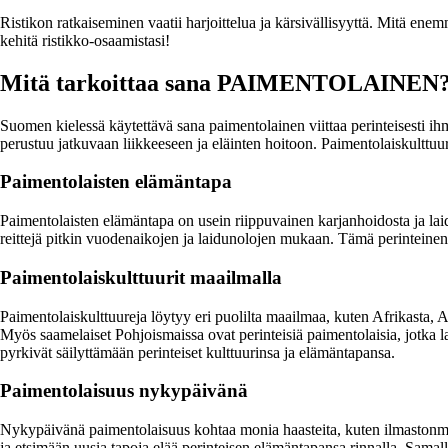
Ristikon ratkaiseminen vaatii harjoittelua ja kärsivällisyyttä. Mitä enemm
kehitä ristikko-osaamistasi!
Mitä tarkoittaa sana PAIMENTOLAINEN
Suomen kielessä käytettävä sana paimentolainen viittaa perinteisesti ih
perustuu jatkuvaan liikkeeseen ja eläinten hoitoon. Paimentolaiskulttuure
Paimentolaisten elämäntapa
Paimentolaisten elämäntapa on usein riippuvainen karjanhoidosta ja laidun
reittejä pitkin vuodenaikojen ja laidunolojen mukaan. Tämä perinteinen e
Paimentolaiskulttuurit maailmalla
Paimentolaiskulttuureja löytyy eri puolilta maailmaa, kuten Afrikasta, Aa
Myös saamelaiset Pohjoismaissa ovat perinteisiä paimentolaisia, jotka 
pyrkivät säilyttämään perinteiset kulttuurinsa ja elämäntapansa.
Paimentolaisuus nykypäivänä
Nykypäivänä paimentolaisuus kohtaa monia haasteita, kuten ilmastonm
ja etsimään uusia tapoja elää perinteisen elämäntapansa rinnalla. Samal