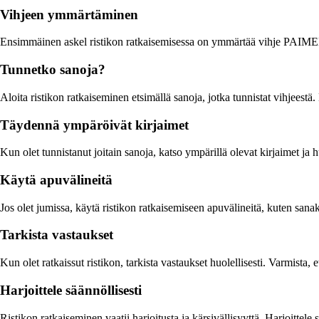
Vihjeen ymmärtäminen
Ensimmäinen askel ristikon ratkaisemisessa on ymmärtää vihje PAIMENTO
Tunnetko sanoja?
Aloita ristikon ratkaiseminen etsimällä sanoja, jotka tunnistat vihjeestä
Täydennä ympäröivät kirjaimet
Kun olet tunnistanut joitain sanoja, katso ympärillä olevat kirjaimet ja 
Käytä apuvälineitä
Jos olet jumissa, käytä ristikon ratkaisemiseen apuvälineitä, kuten sana
Tarkista vastaukset
Kun olet ratkaissut ristikon, tarkista vastaukset huolellisesti. Varmista, e
Harjoittele säännöllisesti
Ristikon ratkaiseminen vaatii harjoitusta ja kärsivällisyyttä. Harjoittele sä