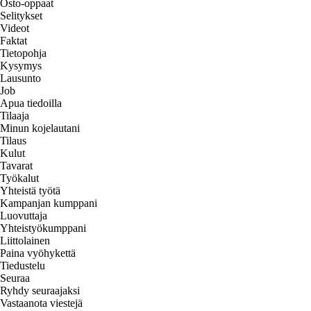
Osto-oppaat
Selitykset
Videot
Faktat
Tietopohja
Kysymys
Lausunto
Job
Apua tiedoilla
Tilaaja
Minun kojelautani
Tilaus
Kulut
Tavarat
Työkalut
Yhteistä työtä
Kampanjan kumppani
Luovuttaja
Yhteistyökumppani
Liittolainen
Paina vyöhykettä
Tiedustelu
Seuraa
Ryhdy seuraajaksi
Vastaanota viestejä