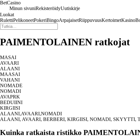
Bet
Casino
Minun sivuni
Rekisteröidy
Uutiskirje
Luokat
Ruletti
Pelikoneet
Pokeri
Bingo
Arpajaiset
Riippuvuus
Kertoimet
Kasino
Bo
PAIMENTOLAINEN ratkojat
MASAI
AVAARI
ALAANI
MAASAI
VAHANI
NOMADE
NOMADI
AVAPRK
BEDUIINI
KIRGIISI
ALAANI,AVAARI,NOMADI
ALAANI, AVAARI, BERBERI, KIRGIISI, NOMADI, SKYYTTI,
Kuinka ratkaista ristikko PAIMENTOLA