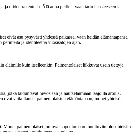
ja ja niiden rakenteita. Älä anna periksi, vaan tartu haasteeseen ja
laiset eivät asu pysyvästi yhdessä paikassa, vaan heidän elämäntapansa
erinteitä ja identiteettiä vuosisatojen ajan.
 eläimille kuin itselleenkin. Paimentolaiset liikkuvat usein tiettyjä
ia, jotka laiduntavat hevosiaan ja nautaeläimiään laajoilla aroilla.
en ovat vaikuttaneet paimentolaisten elämäntapaan, monet yhteisöt
 Monet paimentolaiset joutuvat sopeutumaan muuttuviin olosuhteisiin
 ne ansaitsevat kunnioitusta ja suojelua.