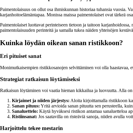
Paimentolaisuus on ollut osa ihmiskunnan historiaa tuhansia vuosia. Va
karjanhoitoelämäntapaa. Monissa maissa paimentolaiset ovat tärkeä osa 
Paimentolaiset luottavat perinteiseen tietoon ja taitoon karjanhoidossa
paimentolaisuuden perinteitä ja samalla tukea näiden yhteisöjen kestävä
Kuinka löydän oikean sanan ristikkoon?
Eri pituiset sanat
Monimutkaisempien ristikkosanojen selvittäminen voi olla haastavaa, 
Strategiat ratkaisun löytämiseksi
Ratkaisun löytäminen voi vaatia hieman kikkailua ja luovuutta. Alla on
Kirjaimet ja niiden järjestys:
Aloita kirjoittamalla ristikkoon k
Sanan pituus:
Yritä arvioida sanan pituutta sen perusteella, kui
Sanaluettelo:
Käytä hyväksesi ristikon antamaa sanaluetteloa apuna
Ristiinsanat:
Jos saatavilla on risteäviä sanoja, niiden avulla voit 
Harjoittelu tekee mestarin