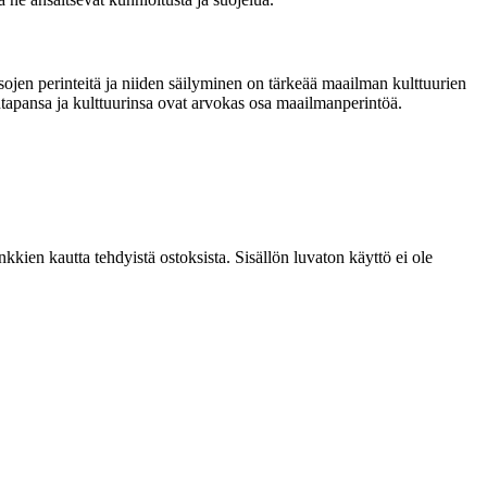
nsojen perinteitä ja niiden säilyminen on tärkeää maailman kulttuurien
apansa ja kulttuurinsa ovat arvokas osa maailmanperintöä.
kien kautta tehdyistä ostoksista. Sisällön luvaton käyttö ei ole