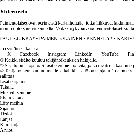
Yhteenveto
Paimentolaiset ovat perinteisiä karjanhoitajia, jotka liikkuvat laidunmai
monimuotoisuuden kannalta. Vaikka nykypäivänä paimentolaiset kohtaava
PAUL
•
JUKKA*
•
PAIMENTOLAINEN
•
KENNEDY*
•
KARI
•
Jaa sydämesi kanssa
X
Facebook
Instagram
LinkedIn
YouTube
Pin
© Kaikki sisältö kuuluu tekijänoikeuksien haltijalle.
© Sisältö on suojattu. Suosittelemme tuotteita, jotka me itse takaamme 
© Tekijänoikeus kuuluu meille ja kaikki sisältö on suojattu. Teemme yht
sallittua.
Lisätietoja meistä
Takana
Mitä edustamme
Sivun takana
Liity meihin
Sijainnit
Tiedot
Lahjat
Kampanjat
Arviot