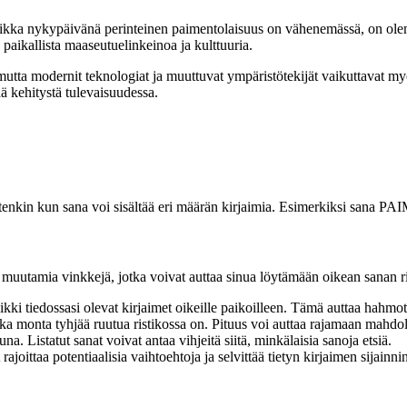
ikka nykypäivänä perinteinen paimentolaisuus on vähenemässä, on olemas
paikallista maaseutuelinkeinoa ja kulttuuria.
, mutta modernit teknologiat ja muuttuvat ympäristötekijät vaikuttavat m
ä kehitystä tulevaisuudessa.
etenkin kun sana voi sisältää eri määrän kirjaimia. Esimerkiksi sana 
 muutamia vinkkejä, jotka voivat auttaa sinua löytämään oikean sanan r
aikki tiedossasi olevat kirjaimet oikeille paikoilleen. Tämä auttaa hahm
nka monta tyhjää ruutua ristikossa on. Pituus voi auttaa rajamaan mahdoll
. Listatut sanat voivat antaa vihjeitä siitä, minkälaisia sanoja etsiä.
rajoittaa potentiaalisia vaihtoehtoja ja selvittää tietyn kirjaimen sijainni