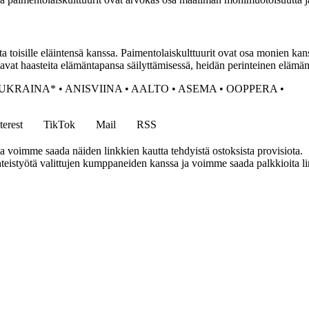
lta toisille eläintensä kanssa. Paimentolaiskulttuurit ovat osa monien ka
t haasteita elämäntapansa säilyttämisessä, heidän perinteinen elämänt
UKRAINA*
•
ANISVIINA
•
AALTO
•
ASEMA
•
OOPPERA
•
terest
TikTok
Mail
RSS
ja voimme saada näiden linkkien kautta tehdyistä ostoksista provisiota.
eistyötä valittujen kumppaneiden kanssa ja voimme saada palkkioita link