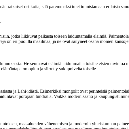
än ratkaiset ristikoita, sitä paremmaksi tulet tunnistamaan erilaisia sano
?
misiin, jotka liikkuvat paikasta toiseen laiduntamalla eläimiä. Paimento
ja on eri puolilla maailmaa, ja ne ovat säilyneet osana monien kansojen p
nuksesta. He seuraavat eläimiä laidunmailta toisille etsien ravintoa niin
lämäntapa on opittu ja siirretty sukupolvelta toiselle.
siasta ja Lähi-idästä. Esimerkiksi mongolit ovat perinteisiä paimentolais
laiduntavat porojaan tundralla. Vaikka modernisaatio ja kaupungistumin
uutoksen, maa-alueiden vähenemisen ja modernin yhteiskunnan paineet.
la paimentolaiskulttuurit ovat arvokas osa maailman monimuotoisuutta ja