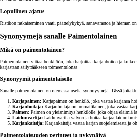
Lopullinen ajatus
Ristikon ratkaiseminen vaatii päättelykykyä, sanavarastoa ja hieman onnea
Synonyymejä sanalle Paimentolainen
Mikä on paimentolainen?
Paimentolainen viittaa henkilöön, joka harjoittaa karjanhoitoa ja kulkee
karjastaan säilyttääkseen toimeentulonsa.
Synonyymit paimentolaiselle
Sanalle paimentolainen on olemassa useita synonyymejä. Tässä joitakin 
Karjapaimen:
Karjapaimen on henkilö, joka vastaa karjansa hoit
Karjanhoitaja:
Karjanhoitaja on ammattilainen, joka vastaa karja
Paimen:
Paimen on yleisnimitys henkilölle, joka ohjaa eläimiä l
Laidunvartija:
Laidunvartija valvoo ja hoitaa karjaa laiduntamis
Karjankaitsija:
Karjankaitsija vastaa karjan suojelemisesta ja o
Paimentolaisuuden perinteet ja nykypäivä