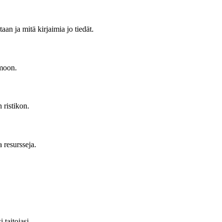
n ja mitä kirjaimia jo tiedät.
hmoon.
 ristikon.
 resursseja.
 taitojasi.