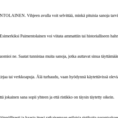
LAINEN. Vihjeen avulla voit selvittää, minkä pituisia sanoja tarvitaa
. Esimerkiksi Paimentolainen voi viitata ammattiin tai historialliseen ha
huomioi ne. Saatat tunnistaa muita sanoja, jotka auttavat sinua täyttämään
kirjaa tai verkkoapuja. Älä turhaudu, vaan hyödynnä käytettävissä olevia
ttä jokainen sana sopii yhteen ja että ristikko on täysin täytetty oikein.
ännöllisesti ja haasta itsesi ratkaisemaan erilaisia ristikoita parantaaksesi