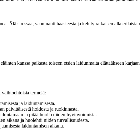
. Älä stressaa, vaan nauti haasteesta ja kehity ratkaisemalla erilaisia ri
 eläinten kanssa paikasta toiseen etsien laidunmaita elättääkseen karjaan
vaihtoehtoisia termejä:
amisesta ja laiduntamisesta.
n päivittäisestä hoidosta ja ruokinnasta.
aiduntamaan ja pitää huolta niiden hyvinvoinnista.
en aikana ja huolehtii niiden turvallisuudesta.
hjaamisesta laiduntamisen aikana.