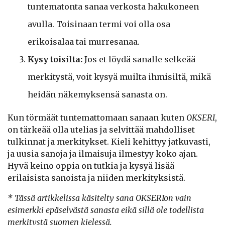
tuntematonta sanaa verkosta hakukoneen
avulla. Toisinaan termi voi olla osa
erikoisalaa tai murresanaa.
Kysy toisilta:
Jos et löydä sanalle selkeää
merkitystä, voit kysyä muilta ihmisiltä, mikä
heidän näkemyksensä sanasta on.
Kun törmäät tuntemattomaan sanaan kuten
OKSERI
,
on tärkeää olla utelias ja selvittää mahdolliset
tulkinnat ja merkitykset. Kieli kehittyy jatkuvasti,
ja uusia sanoja ja ilmaisuja ilmestyy koko ajan.
Hyvä keino oppia on tutkia ja kysyä lisää
erilaisista sanoista ja niiden merkityksistä.
* Tässä artikkelissa käsitelty sana
OKSERI
on vain
esimerkki epäselvästä sanasta eikä sillä ole todellista
merkitystä suomen kielessä.