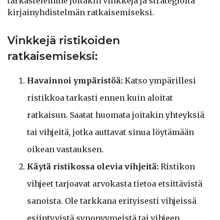
tarkastelemme joitakin vinkkejä ja strategioita
kirjainyhdistelmän ratkaisemiseksi.
Vinkkejä ristikoiden
ratkaisemiseksi:
Havainnoi ympäristöä:
Katso ympärillesi
ristikkoa tarkasti ennen kuin aloitat
ratkaisun. Saatat huomata joitakin yhteyksiä
tai vihjeitä, jotka auttavat sinua löytämään
oikean vastauksen.
Käytä ristikossa olevia vihjeitä:
Ristikon
vihjeet tarjoavat arvokasta tietoa etsittävistä
sanoista. Ole tarkkana erityisesti vihjeissä
esiintyvistä synonyymeistä tai vihjeen