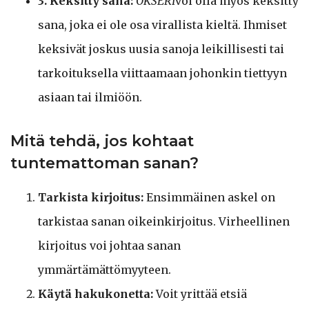
3. Keksitty sana:
OKSERI
voi olla myös keksitty
sana, joka ei ole osa virallista kieltä. Ihmiset
keksivät joskus uusia sanoja leikillisesti tai
tarkoituksella viittaamaan johonkin tiettyyn
asiaan tai ilmiöön.
Mitä tehdä, jos kohtaat
tuntemattoman sanan?
Tarkista kirjoitus:
Ensimmäinen askel on
tarkistaa sanan oikeinkirjoitus. Virheellinen
kirjoitus voi johtaa sanan
ymmärtämättömyyteen.
Käytä hakukonetta:
Voit yrittää etsiä