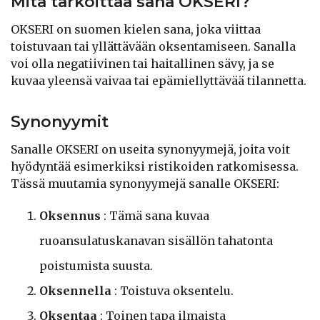
Mitä tarkoittaa sana OKSERI?
OKSERI on suomen kielen sana, joka viittaa
toistuvaan tai yllättävään oksentamiseen. Sanalla
voi olla negatiivinen tai haitallinen sävy, ja se
kuvaa yleensä vaivaa tai epämiellyttävää tilannetta.
Synonyymit
Sanalle OKSERI on useita synonyymejä, joita voit
hyödyntää esimerkiksi ristikoiden ratkomisessa.
Tässä muutamia synonyymejä sanalle OKSERI:
Oksennus
: Tämä sana kuvaa
ruoansulatuskanavan sisällön tahatonta
poistumista suusta.
Oksennella
: Toistuva oksentelu.
Oksentaa
: Toinen tapa ilmaista