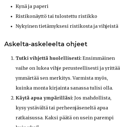
Kynä ja paperi
Ristikonäyttö tai tulostettu ristikko
Nykyinen tietämyksesi ristikosta ja vihjeistä
Askelta-askeleelta ohjeet
Tutki vihjettä huolellisesti:
Ensimmäinen
vaihe on lukea vihje perusteellisesti ja yrittää
ymmärtää sen merkitys. Varmista myös,
kuinka monta kirjainta sanassa tulisi olla.
Käytä apua ympärilläsi:
Jos mahdollista,
kysy ystävältä tai perheenjäseneltä apua
ratkaisussa. Kaksi päätä on usein parempi