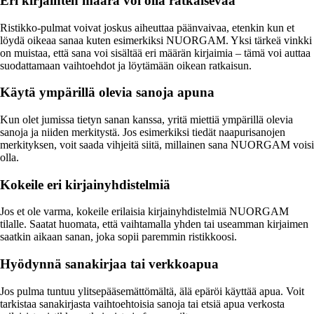
Eri kirjainten määrä voi olla ratkaisevaa
Ristikko-pulmat voivat joskus aiheuttaa päänvaivaa, etenkin kun et
löydä oikeaa sanaa kuten esimerkiksi NUORGAM. Yksi tärkeä vinkki
on muistaa, että sana voi sisältää eri määrän kirjaimia – tämä voi auttaa
suodattamaan vaihtoehdot ja löytämään oikean ratkaisun.
Käytä ympärillä olevia sanoja apuna
Kun olet jumissa tietyn sanan kanssa, yritä miettiä ympärillä olevia
sanoja ja niiden merkitystä. Jos esimerkiksi tiedät naapurisanojen
merkityksen, voit saada vihjeitä siitä, millainen sana NUORGAM voisi
olla.
Kokeile eri kirjainyhdistelmiä
Jos et ole varma, kokeile erilaisia kirjainyhdistelmiä NUORGAM
tilalle. Saatat huomata, että vaihtamalla yhden tai useamman kirjaimen
saatkin aikaan sanan, joka sopii paremmin ristikkoosi.
Hyödynnä sanakirjaa tai verkkoapua
Jos pulma tuntuu ylitsepääsemättömältä, älä epäröi käyttää apua. Voit
tarkistaa sanakirjasta vaihtoehtoisia sanoja tai etsiä apua verkosta