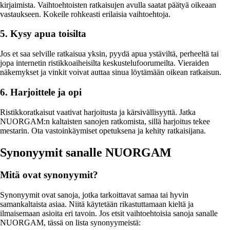
kirjaimista. Vaihtoehtoisten ratkaisujen avulla saatat päätyä oikeaan
vastaukseen. Kokeile rohkeasti erilaisia vaihtoehtoja.
5. Kysy apua toisilta
Jos et saa selville ratkaisua yksin, pyydä apua ystäviltä, perheeltä tai
jopa internetin ristikkoaiheisilta keskustelufoorumeilta. Vieraiden
näkemykset ja vinkit voivat auttaa sinua löytämään oikean ratkaisun.
6. Harjoittele ja opi
Ristikkoratkaisut vaativat harjoitusta ja kärsivällisyyttä. Jatka
NUORGAM:n kaltaisten sanojen ratkomista, sillä harjoitus tekee
mestarin. Ota vastoinkäymiset opetuksena ja kehity ratkaisijana.
Synonyymit sanalle NUORGAM
Mitä ovat synonyymit?
Synonyymit ovat sanoja, jotka tarkoittavat samaa tai hyvin
samankaltaista asiaa. Niitä käytetään rikastuttamaan kieltä ja
ilmaisemaan asioita eri tavoin. Jos etsit vaihtoehtoisia sanoja sanalle
NUORGAM, tässä on lista synonyymeistä: