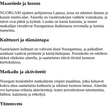
Maantiede ja luonto
NUORGAM sijaitsee pohjoisessa Lapissa, jossa on arktinen ilmasto ja
kaunis tundra-alue. Alueella on vuodenaikojen vaihtelu voimakasta, ja
talvet ovat pitkiä ja kylmiä. Luonto on karun kaunista, ja monet
matkailijat vierailevat Nuorgamissa ihailemassa revontulia ja lumisia
maisemia.
Kulttuuri ja elämäntapa
Saamelainen kulttuuri on vahvasti läsnä Nuorgamissa, ja paikalliset
asukkaat vaalivat perinteitä ja käsityötaitojaan. Poronhoito on edelleen
tärkeä elinkeino alueella, ja saamelaiset elävät tiiviisti luonnon
kiertokulussa.
Matkailu ja aktiviteetit
Nuorgam houkuttelee matkailijoita ympäri maailmaa, jotka haluavat
kokea aitoa saamelaista kulttuuria ja arktisen luonnon lumoa. Alueella
voi harrastaa erilaisia aktiviteetteja, kuten poronhoitoon tutustumista,
hiihtoa, kalastusta ja retkeilyä.
Yhteenveto