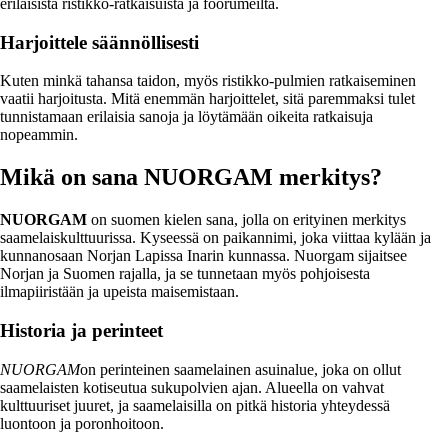
erilaisista ristikko-ratkaisuista ja foorumeilta.
Harjoittele säännöllisesti
Kuten minkä tahansa taidon, myös ristikko-pulmien ratkaiseminen
vaatii harjoitusta. Mitä enemmän harjoittelet, sitä paremmaksi tulet
tunnistamaan erilaisia sanoja ja löytämään oikeita ratkaisuja
nopeammin.
Mikä on sana NUORGAM merkitys?
NUORGAM
on suomen kielen sana, jolla on erityinen merkitys
saamelaiskulttuurissa. Kyseessä on paikannimi, joka viittaa kylään ja
kunnanosaan Norjan Lapissa Inarin kunnassa. Nuorgam sijaitsee
Norjan ja Suomen rajalla, ja se tunnetaan myös pohjoisesta
ilmapiiristään ja upeista maisemistaan.
Historia ja perinteet
NUORGAM
on perinteinen saamelainen asuinalue, joka on ollut
saamelaisten kotiseutua sukupolvien ajan. Alueella on vahvat
kulttuuriset juuret, ja saamelaisilla on pitkä historia yhteydessä
luontoon ja poronhoitoon.