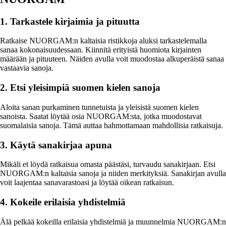
1. Tarkastele kirjaimia ja pituutta
Ratkaise NUORGAM:n kaltaisia ristikkoja aluksi tarkastelemalla
sanaa kokonaisuudessaan. Kiinnitä erityistä huomiota kirjainten
määrään ja pituuteen. Näiden avulla voit muodostaa alkuperäistä sanaa
vastaavia sanoja.
2. Etsi yleisimpiä suomen kielen sanoja
Aloita sanan purkaminen tunnetuista ja yleisistä suomen kielen
sanoista. Saatat löytää osia NUORGAM:sta, jotka muodostavat
suomalaisia sanoja. Tämä auttaa hahmottamaan mahdollisia ratkaisuja.
3. Käytä sanakirjaa apuna
Mikäli et löydä ratkaisua omasta päästäsi, turvaudu sanakirjaan. Etsi
NUORGAM:n kaltaisia sanoja ja niiden merkityksiä. Sanakirjan avulla
voit laajentaa sanavarastoasi ja löytää oikean ratkaisun.
4. Kokeile erilaisia yhdistelmiä
Älä pelkää kokeilla erilaisia yhdistelmiä ja muunnelmia NUORGAM:n