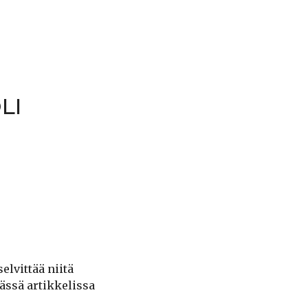
LI
selvittää niitä
ässä artikkelissa