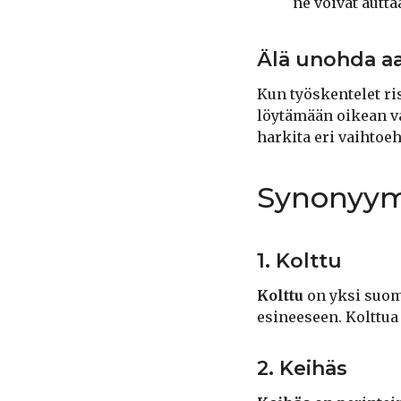
ne voivat autt
Älä unohda a
Kun työskentelet ri
löytämään oikean va
harkita eri vaihtoeh
Synonyym
1. Kolttu
Kolttu
on yksi suome
esineeseen. Kolttu
2. Keihäs