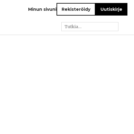
Minun sivuni
Rekisteröidy
Uutiskirje