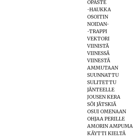
OPASTE
-HAUKKA
OSOITIN
NOIDAN-
-TRAPPI
VEKTORI
VIINISTÄ
VIINESSÄ
VIINESTÄ
AMMUTAAN
SUUNNATTU
SULITETTU
JÄNTEELLE
JOUSEN KERA
SÖI JÄTSKIÄ
OSUI OMENAAN
OHJAA PERILLE
AMORIN AMPUMA
KÄYTTI KIELTÄ