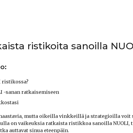
aista ristikoita sanoilla NUO
lo:
 ristikossa?
I -sanan ratkaisemiseen
kkostasi
haastavia, mutta oikeilla vinkkeillä ja strategioilla voit 
lla on vaikeuksia ratkaista ristikkoa sanoilla NUOLI, t
tka auttavat sinua eteenpäin.