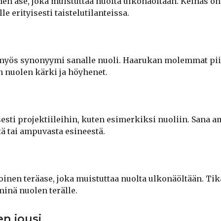
en ase, joka muistuttaa nuolta ulkonäöltään. Keihäs on
 erityisesti taistelutilanteissa.
 myös synonyymi sanalle nuoli. Haarukan molemmat pii
 nuolen kärki ja höyhenet.
isesti projektiileihin, kuten esimerkiksi nuoliin. Sana 
tä tai ampuvasta esineestä.
inen teräase, joka muistuttaa nuolta ulkonäöltään. Tik
inä nuolen terälle.
n jousi