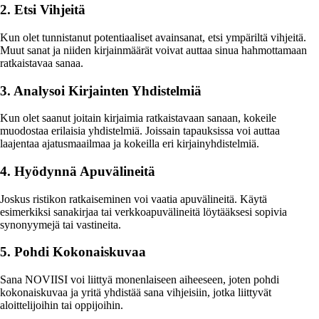
2. Etsi Vihjeitä
Kun olet tunnistanut potentiaaliset avainsanat, etsi ympäriltä vihjeitä.
Muut sanat ja niiden kirjainmäärät voivat auttaa sinua hahmottamaan
ratkaistavaa sanaa.
3. Analysoi Kirjainten Yhdistelmiä
Kun olet saanut joitain kirjaimia ratkaistavaan sanaan, kokeile
muodostaa erilaisia yhdistelmiä. Joissain tapauksissa voi auttaa
laajentaa ajatusmaailmaa ja kokeilla eri kirjainyhdistelmiä.
4. Hyödynnä Apuvälineitä
Joskus ristikon ratkaiseminen voi vaatia apuvälineitä. Käytä
esimerkiksi sanakirjaa tai verkkoapuvälineitä löytääksesi sopivia
synonyymejä tai vastineita.
5. Pohdi Kokonaiskuvaa
Sana NOVIISI voi liittyä monenlaiseen aiheeseen, joten pohdi
kokonaiskuvaa ja yritä yhdistää sana vihjeisiin, jotka liittyvät
aloittelijoihin tai oppijoihin.