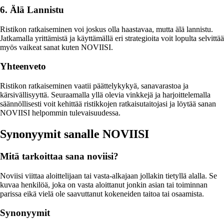
6. Älä Lannistu
Ristikon ratkaiseminen voi joskus olla haastavaa, mutta älä lannistu.
Jatkamalla yrittämistä ja käyttämällä eri strategioita voit lopulta selvittää
myös vaikeat sanat kuten NOVIISI.
Yhteenveto
Ristikon ratkaiseminen vaatii päättelykykyä, sanavarastoa ja
kärsivällisyyttä. Seuraamalla yllä olevia vinkkejä ja harjoittelemalla
säännöllisesti voit kehittää ristikkojen ratkaisutaitojasi ja löytää sanan
NOVIISI helpommin tulevaisuudessa.
Synonyymit sanalle NOVIISI
Mitä tarkoittaa sana noviisi?
Noviisi viittaa aloittelijaan tai vasta-alkajaan jollakin tietyllä alalla. Se
kuvaa henkilöä, joka on vasta aloittanut jonkin asian tai toiminnan
parissa eikä vielä ole saavuttanut kokeneiden taitoa tai osaamista.
Synonyymit