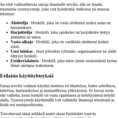
Jos etsit vaihtoehtoisia sanoja ilmaisulle noviisi, alla on listattu
muutamia synonyymejä, joita voit hyödyntää ristikossa tai muussa
tekstissä:
Aloittelija
: Henkilö, joka on vasta aloittanut uuden asian tai
harrastuksen.
Harjoittelija
: Henkilö, joka opiskelee tai harjoittelee tiettyä
ammattia tai taitoa.
Vasta-alkaja
: Henkilö, joka on vastikään aloittanut jonkin
asian.
Uusi tulokas
: Juuri johonkin ryhmään, organisaatioon tai alalle
liittynyt henkilö.
Ensikertalainen
: Henkilö, joka tekee jotain ensimmäistä kertaa
ilman aiempaa kokemusta.
Erilaisia käyttöyhteyksiä
Sanaa noviisi voidaan käyttää monissa eri tilanteissa, kuten urheilussa,
taiteessa, harrastuksissa ja ammatillisissa yhteyksissä. Se kuvaa usein
sitä vaihetta, jossa henkilö on vasta oppimassa ja kehittymässä tietyllä
alalla. Synonyymejä käyttämällä voit vaihdella ilmaisuja tekstissäsi ja
lisätä sen monipuolisuutta.
Toivottavasti tämä artikkeli auttoi sinua löytämään sopivia