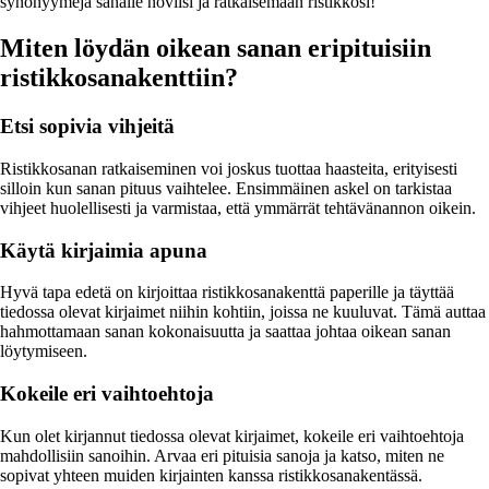
synonyymejä sanalle noviisi ja ratkaisemaan ristikkosi!
Miten löydän oikean sanan eripituisiin
ristikkosanakenttiin?
Etsi sopivia vihjeitä
Ristikkosanan ratkaiseminen voi joskus tuottaa haasteita, erityisesti
silloin kun sanan pituus vaihtelee. Ensimmäinen askel on tarkistaa
vihjeet huolellisesti ja varmistaa, että ymmärrät tehtävänannon oikein.
Käytä kirjaimia apuna
Hyvä tapa edetä on kirjoittaa ristikkosanakenttä paperille ja täyttää
tiedossa olevat kirjaimet niihin kohtiin, joissa ne kuuluvat. Tämä auttaa
hahmottamaan sanan kokonaisuutta ja saattaa johtaa oikean sanan
löytymiseen.
Kokeile eri vaihtoehtoja
Kun olet kirjannut tiedossa olevat kirjaimet, kokeile eri vaihtoehtoja
mahdollisiin sanoihin. Arvaa eri pituisia sanoja ja katso, miten ne
sopivat yhteen muiden kirjainten kanssa ristikkosanakentässä.