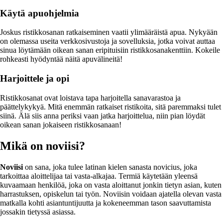
Käytä apuohjelmia
Joskus ristikkosanan ratkaiseminen vaatii ylimääräistä apua. Nykyään
on olemassa useita verkkosivustoja ja sovelluksia, jotka voivat auttaa
sinua löytämään oikean sanan eripituisiin ristikkosanakenttiin. Kokeile
rohkeasti hyödyntää näitä apuvälineitä!
Harjoittele ja opi
Ristikkosanat ovat loistava tapa harjoitella sanavarastoa ja
päättelykykyä. Mitä enemmän ratkaiset ristikoita, sitä paremmaksi tulet
siinä. Älä siis anna periksi vaan jatka harjoittelua, niin pian löydät
oikean sanan jokaiseen ristikkosanaan!
Mikä on noviisi?
Noviisi
on sana, joka tulee latinan kielen sanasta novicius, joka
tarkoittaa aloittelijaa tai vasta-alkajaa. Termiä käytetään yleensä
kuvaamaan henkilöä, joka on vasta aloittanut jonkin tietyn asian, kuten
harrastuksen, opiskelun tai työn. Noviisin voidaan ajatella olevan vasta
matkalla kohti asiantuntijuutta ja kokeneemman tason saavuttamista
jossakin tietyssä asiassa.