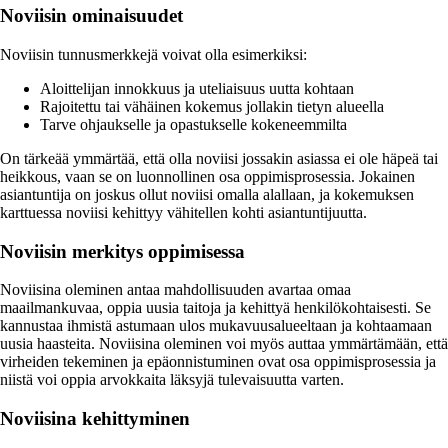
Noviisin ominaisuudet
Noviisin tunnusmerkkejä voivat olla esimerkiksi:
Aloittelijan innokkuus ja uteliaisuus uutta kohtaan
Rajoitettu tai vähäinen kokemus jollakin tietyn alueella
Tarve ohjaukselle ja opastukselle kokeneemmilta
On tärkeää ymmärtää, että olla noviisi jossakin asiassa ei ole häpeä tai
heikkous, vaan se on luonnollinen osa oppimisprosessia. Jokainen
asiantuntija on joskus ollut noviisi omalla alallaan, ja kokemuksen
karttuessa noviisi kehittyy vähitellen kohti asiantuntijuutta.
Noviisin merkitys oppimisessa
Noviisina oleminen antaa mahdollisuuden avartaa omaa
maailmankuvaa, oppia uusia taitoja ja kehittyä henkilökohtaisesti. Se
kannustaa ihmistä astumaan ulos mukavuusalueeltaan ja kohtaamaan
uusia haasteita. Noviisina oleminen voi myös auttaa ymmärtämään, että
virheiden tekeminen ja epäonnistuminen ovat osa oppimisprosessia ja
niistä voi oppia arvokkaita läksyjä tulevaisuutta varten.
Noviisina kehittyminen