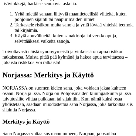
lisävinkkejä, harkitse seuraavia askelia:
Yritä miettiä sanaan liittyviä maantieteellisiä viitteitä, kuten
pohjoinen sijainti tai naapurimaiden nimet.
Tarkastele ristikon muita sanoja ja yritä löytää yhteisiä teemoja
tai kirjaimia.
Käytä apuvälineitä, kuten sanakirjoja tai verkkoapuja,
selvittääksesi vaikeita sanoja.
Toivottavasti näistä synonyymeistä ja vinkeistä on apua ristikon
ratkaisussa. Muista pitää pää kylmänä ja hakea apua tarvittaessa –
jokaista ristikkoa voi ratkaista!
Norjassa: Merkitys ja Käyttö
NORJASSA on suomen kielen sana, joka voidaan jakaa kahteen
osaan: Norja ja -ssa. Norja on Pohjoismaiden kuningaskunta ja -ssa-
taivutusliite viittaa paikkaan tai sijaintiin. Kun nämä kaksi osaa
yhdistetään, saadaan muodostettua sana Norjassa, joka tarkoittaa siis
sijaintia Norjassa.
Merkitys ja Käyttö
Sana Norjassa viittaa siis maan nimeen, Norjaan, ja osoittaa