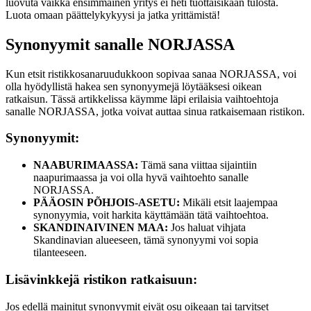
luovuta vaikka ensimmäinen yritys ei heti tuottaisikaan tulosta.
Luota omaan päättelykykyysi ja jatka yrittämistä!
Synonyymit sanalle NORJASSA
Kun etsit ristikkosanaruudukkoon sopivaa sanaa NORJASSA, voi
olla hyödyllistä hakea sen synonyymejä löytääksesi oikean
ratkaisun. Tässä artikkelissa käymme läpi erilaisia vaihtoehtoja
sanalle NORJASSA, jotka voivat auttaa sinua ratkaisemaan ristikon.
Synonyymit:
NAABURIMAASSA:
Tämä sana viittaa sijaintiin
naapurimaassa ja voi olla hyvä vaihtoehto sanalle
NORJASSA.
PÄÄOSIN PÕHJOIS-ASETU:
Mikäli etsit laajempaa
synonyymia, voit harkita käyttämään tätä vaihtoehtoa.
SKANDINAIVINEN MAA:
Jos haluat vihjata
Skandinavian alueeseen, tämä synonyymi voi sopia
tilanteeseen.
Lisävinkkejä ristikon ratkaisuun:
Jos edellä mainitut synonyymit eivät osu oikeaan tai tarvitset