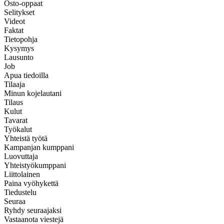
Osto-oppaat
Selitykset
Videot
Faktat
Tietopohja
Kysymys
Lausunto
Job
Apua tiedoilla
Tilaaja
Minun kojelautani
Tilaus
Kulut
Tavarat
Työkalut
Yhteistä työtä
Kampanjan kumppani
Luovuttaja
Yhteistyökumppani
Liittolainen
Paina vyöhykettä
Tiedustelu
Seuraa
Ryhdy seuraajaksi
Vastaanota viestejä