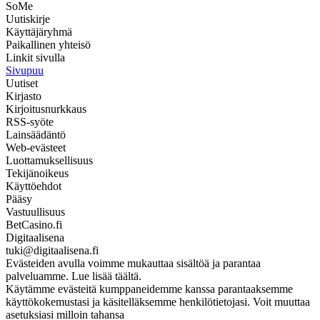
SoMe
Uutiskirje
Käyttäjäryhmä
Paikallinen yhteisö
Linkit sivulla
Sivupuu
Uutiset
Kirjasto
Kirjoitusnurkkaus
RSS-syöte
Lainsäädäntö
Web-evästeet
Luottamuksellisuus
Tekijänoikeus
Käyttöehdot
Pääsy
Vastuullisuus
BetCasino.fi
Digitaalisena
tuki@digitaalisena.fi
Evästeiden avulla voimme mukauttaa sisältöä ja parantaa
palveluamme. Lue lisää täältä.
Käytämme evästeitä kumppaneidemme kanssa parantaaksemme
käyttökokemustasi ja käsitelläksemme henkilötietojasi. Voit muuttaa
asetuksiasi milloin tahansa