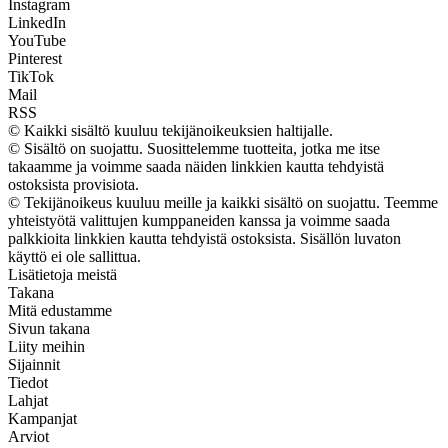
Instagram
LinkedIn
YouTube
Pinterest
TikTok
Mail
RSS
© Kaikki sisältö kuuluu tekijänoikeuksien haltijalle.
© Sisältö on suojattu. Suosittelemme tuotteita, jotka me itse
takaamme ja voimme saada näiden linkkien kautta tehdyistä
ostoksista provisiota.
© Tekijänoikeus kuuluu meille ja kaikki sisältö on suojattu. Teemme
yhteistyötä valittujen kumppaneiden kanssa ja voimme saada
palkkioita linkkien kautta tehdyistä ostoksista. Sisällön luvaton
käyttö ei ole sallittua.
Lisätietoja meistä
Takana
Mitä edustamme
Sivun takana
Liity meihin
Sijainnit
Tiedot
Lahjat
Kampanjat
Arviot