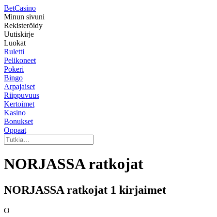
Bet
Casino
Minun sivuni
Rekisteröidy
Uutiskirje
Luokat
Ruletti
Pelikoneet
Pokeri
Bingo
Arpajaiset
Riippuvuus
Kertoimet
Kasino
Bonukset
Oppaat
NORJASSA ratkojat
NORJASSA ratkojat 1 kirjaimet
O