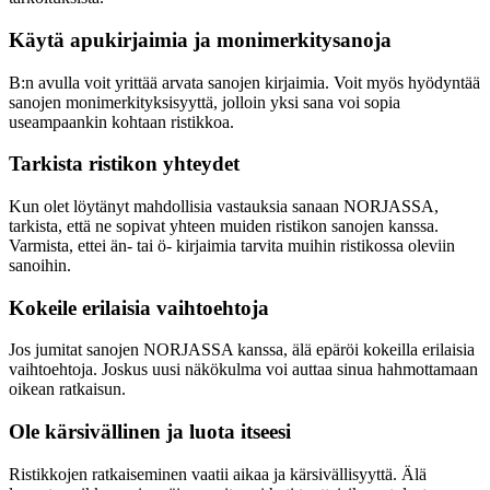
Käytä apukirjaimia ja monimerkitysanoja
B:n avulla voit yrittää arvata sanojen kirjaimia. Voit myös hyödyntää
sanojen monimerkityksisyyttä, jolloin yksi sana voi sopia
useampaankin kohtaan ristikkoa.
Tarkista ristikon yhteydet
Kun olet löytänyt mahdollisia vastauksia sanaan NORJASSA,
tarkista, että ne sopivat yhteen muiden ristikon sanojen kanssa.
Varmista, ettei än- tai ö- kirjaimia tarvita muihin ristikossa oleviin
sanoihin.
Kokeile erilaisia vaihtoehtoja
Jos jumitat sanojen NORJASSA kanssa, älä epäröi kokeilla erilaisia
vaihtoehtoja. Joskus uusi näkökulma voi auttaa sinua hahmottamaan
oikean ratkaisun.
Ole kärsivällinen ja luota itseesi
Ristikkojen ratkaiseminen vaatii aikaa ja kärsivällisyyttä. Älä