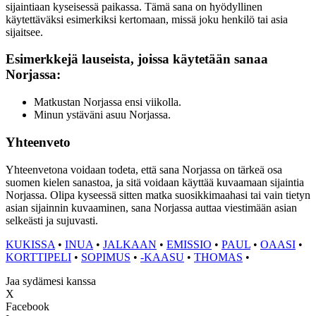
sijaintiaan kyseisessä paikassa. Tämä sana on hyödyllinen
käytettäväksi esimerkiksi kertomaan, missä joku henkilö tai asia
sijaitsee.
Esimerkkejä lauseista, joissa käytetään sanaa
Norjassa:
Matkustan Norjassa ensi viikolla.
Minun ystäväni asuu Norjassa.
Yhteenveto
Yhteenvetona voidaan todeta, että sana Norjassa on tärkeä osa
suomen kielen sanastoa, ja sitä voidaan käyttää kuvaamaan sijaintia
Norjassa. Olipa kyseessä sitten matka suosikkimaahasi tai vain tietyn
asian sijainnin kuvaaminen, sana Norjassa auttaa viestimään asian
selkeästi ja sujuvasti.
KUKISSA
•
INUA
•
JALKAAN
•
EMISSIO
•
PAUL
•
OAASI
•
KORTTIPELI
•
SOPIMUS
•
-KAASU
•
THOMAS
•
Jaa sydämesi kanssa
X
Facebook