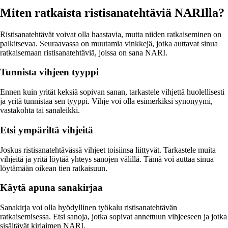
Miten ratkaista ristisanatehtäviä NARIlla?
Ristisanatehtävät voivat olla haastavia, mutta niiden ratkaiseminen on
palkitsevaa. Seuraavassa on muutamia vinkkejä, jotka auttavat sinua
ratkaisemaan ristisanatehtäviä, joissa on sana NARI.
Tunnista vihjeen tyyppi
Ennen kuin yrität keksiä sopivan sanan, tarkastele vihjettä huolellisesti
ja yritä tunnistaa sen tyyppi. Vihje voi olla esimerkiksi synonyymi,
vastakohta tai sanaleikki.
Etsi ympäriltä vihjeitä
Joskus ristisanatehtävässä vihjeet toisiinsa liittyvät. Tarkastele muita
vihjeitä ja yritä löytää yhteys sanojen välillä. Tämä voi auttaa sinua
löytämään oikean tien ratkaisuun.
Käytä apuna sanakirjaa
Sanakirja voi olla hyödyllinen työkalu ristisanatehtävän
ratkaisemisessa. Etsi sanoja, jotka sopivat annettuun vihjeeseen ja jotka
sisältävät kirjaimen NARI.