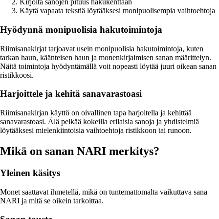
Kirjoita sanojen pituus hakukenttään
Käytä vapaata tekstiä löytääksesi monipuolisempia vaihtoehtoja
Hyödynnä monipuolisia hakutoimintoja
Riimisanakirjat tarjoavat usein monipuolisia hakutoimintoja, kuten
tarkan haun, käänteisen haun ja monenkirjaimisen sanan määrittelyn.
Näitä toimintoja hyödyntämällä voit nopeasti löytää juuri oikean sanan
ristikkoosi.
Harjoittele ja kehitä sanavarastoasi
Riimisanakirjan käyttö on oivallinen tapa harjoitella ja kehittää
sanavarastoasi. Älä pelkää kokeilla erilaisia sanoja ja yhdistelmiä
löytääksesi mielenkiintoisia vaihtoehtoja ristikkoon tai runoon.
Mikä on sanan NARI merkitys?
Yleinen käsitys
Monet saattavat ihmetellä, mikä on tuntemattomalta vaikuttava sana
NARI ja mitä se oikein tarkoittaa.