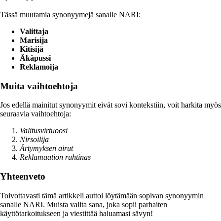
Tässä muutamia synonyymejä sanalle NARI:
Valittaja
Marisija
Kitisijä
Äkäpussi
Reklamoija
Muita vaihtoehtoja
Jos edellä mainitut synonyymit eivät sovi kontekstiin, voit harkita myös
seuraavia vaihtoehtoja:
Valitusvirtuoosi
Nirsoilija
Ärtymyksen airut
Reklamaation ruhtinas
Yhteenveto
Toivottavasti tämä artikkeli auttoi löytämään sopivan synonyymin
sanalle NARI. Muista valita sana, joka sopii parhaiten
käyttötarkoitukseen ja viestittää haluamasi sävyn!