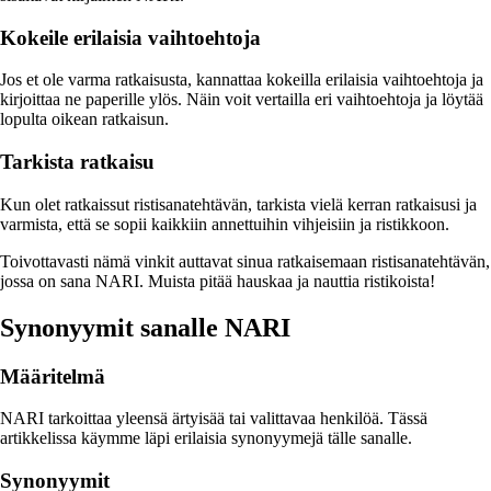
Kokeile erilaisia vaihtoehtoja
Jos et ole varma ratkaisusta, kannattaa kokeilla erilaisia vaihtoehtoja ja
kirjoittaa ne paperille ylös. Näin voit vertailla eri vaihtoehtoja ja löytää
lopulta oikean ratkaisun.
Tarkista ratkaisu
Kun olet ratkaissut ristisanatehtävän, tarkista vielä kerran ratkaisusi ja
varmista, että se sopii kaikkiin annettuihin vihjeisiin ja ristikkoon.
Toivottavasti nämä vinkit auttavat sinua ratkaisemaan ristisanatehtävän,
jossa on sana NARI. Muista pitää hauskaa ja nauttia ristikoista!
Synonyymit sanalle NARI
Määritelmä
NARI tarkoittaa yleensä ärtyisää tai valittavaa henkilöä. Tässä
artikkelissa käymme läpi erilaisia synonyymejä tälle sanalle.
Synonyymit