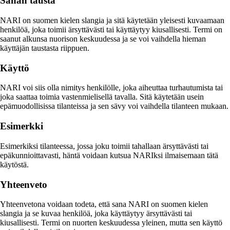
Sanan tausta
NARI on suomen kielen slangia ja sitä käytetään yleisesti kuvaamaan
henkilöä, joka toimii ärsyttävästi tai käyttäytyy kiusallisesti. Termi on
saanut alkunsa nuorison keskuudessa ja se voi vaihdella hieman
käyttäjän taustasta riippuen.
Käyttö
NARI voi siis olla nimitys henkilölle, joka aiheuttaa turhautumista tai
joka saattaa toimia vastenmielisellä tavalla. Sitä käytetään usein
epämuodollisissa tilanteissa ja sen sävy voi vaihdella tilanteen mukaan.
Esimerkki
Esimerkiksi tilanteessa, jossa joku toimii tahallaan ärsyttävästi tai
epäkunnioittavasti, häntä voidaan kutsua NARIksi ilmaisemaan tätä
käytöstä.
Yhteenveto
Yhteenvetona voidaan todeta, että sana NARI on suomen kielen
slangia ja se kuvaa henkilöä, joka käyttäytyy ärsyttävästi tai
kiusallisesti. Termi on nuorten keskuudessa yleinen, mutta sen käyttö