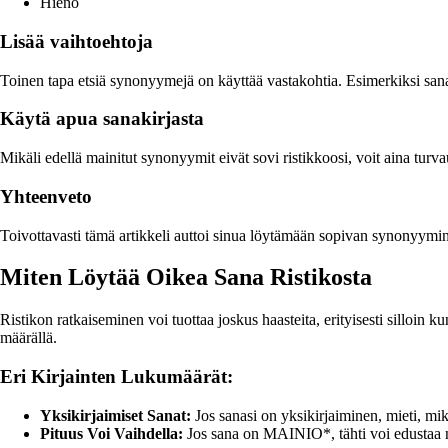
Hieno
Lisää vaihtoehtoja
Toinen tapa etsiä synonyymejä on käyttää vastakohtia. Esimerkiksi sana
Käytä apua sanakirjasta
Mikäli edellä mainitut synonyymit eivät sovi ristikkoosi, voit aina turva
Yhteenveto
Toivottavasti tämä artikkeli auttoi sinua löytämään sopivan synonyymin sa
Miten Löytää Oikea Sana Ristikosta
Ristikon ratkaiseminen voi tuottaa joskus haasteita, erityisesti sillo
määrällä.
Eri Kirjainten Lukumäärät:
Yksikirjaimiset Sanat:
Jos sanasi on yksikirjaiminen, mieti, mikä 
Pituus Voi Vaihdella:
Jos sana on MAINIO*, tähti voi edustaa mitä