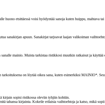
lle huono etsittäessä voisi hyödyntää sanoja kuten huippu, mahtava tai 
utua sanakirjan apuun. Sanakirjat tarjoavat laajan valikoiman vaihtoehtoi
nalle mainio. Muista tarkistaa ristikkosi muutkin ratkaisut ja käyttää eri
in kun tarkoituksena on löytää oikea sana, kuten esimerkiksi MAINIO*. S
kirjain sopisi ristikossa oleviin tyhjiin kohtiin.
 tahansa kirjainta. Kokeile erilaisia vaihtoehtoja ja katso, mikä sopii 