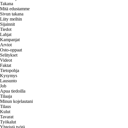
Takana
Mitä edustamme
Sivun takana
Liity meihin
Sijainnit
Tiedot
Lahjat
Kampanjat
Arviot
Osto-oppaat
Selitykset
Videot
Faktat
Tietopohja
Kysymys
Lausunto
Job
Apua tiedoilla
Tilaaja
Minun kojelautani
Tilaus
Kulut
Tavarat
Työkalut
Yhteistä työtä