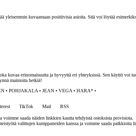
yleisemmin kuvaamaan positiivisia asioita. Sitä voi löytää esimerkiksi van
ka kuvaa erinomaisuutta ja hyvyyttä eri yhteyksissä. Sen käyttö voi tuod
ynnä mainioita hetkiä!
EN
•
POHJAKALA
•
JEAN
•
VEGA
•
HARA*
•
terest
TikTok
Mail
RSS
ja voimme saada näiden linkkien kautta tehdyistä ostoksista provisiota.
eistyötä valittujen kumppaneiden kanssa ja voimme saada palkkioita link