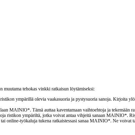
 on muutama tehokas vinkki ratkaisun löytämiseksi:
ristikon ympärillä olevia vaakasuoria ja pystysuoria sanoja. Kirjoita ylö
t tilaan MAINIO*. Tämä auttaa kaventamaan vaihtoehtoja ja tekemään r
anoja ristikon ympäriltä, jotka voivat antaa vihjeitä sanaan MAINIO*. R
a tai online-työkaluja tukena ratkaistessasi sanaa MAINIO*. Ne voivat t