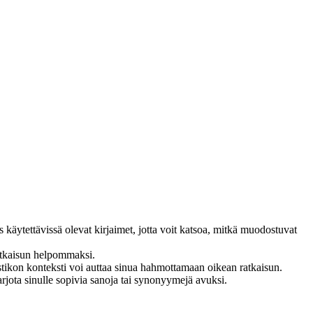
s käytettävissä olevat kirjaimet, jotta voit katsoa, mitkä muodostuvat
atkaisun helpommaksi.
istikon konteksti voi auttaa sinua hahmottamaan oikean ratkaisun.
arjota sinulle sopivia sanoja tai synonyymejä avuksi.