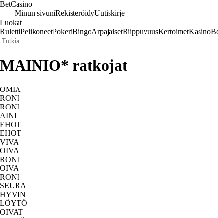
Bet
Casino
Minun sivuni
Rekisteröidy
Uutiskirje
Luokat
Ruletti
Pelikoneet
Pokeri
Bingo
Arpajaiset
Riippuvuus
Kertoimet
Kasino
Bo
MAINIO* ratkojat
OMIA
RONI
RONI
AINI
EHOT
EHOT
VIVA
OIVA
RONI
OIVA
RONI
SEURA
HYVIN
LÖYTÖ
OIVAT