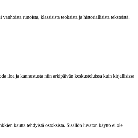
hoista runoista, klassisista teoksista ja historiallisista teksteistä.
a iloa ja kannustusta niin arkipäivän keskusteluissa kuin kirjallisissa
kien kautta tehdyistä ostoksista. Sisällön luvaton käyttö ei ole