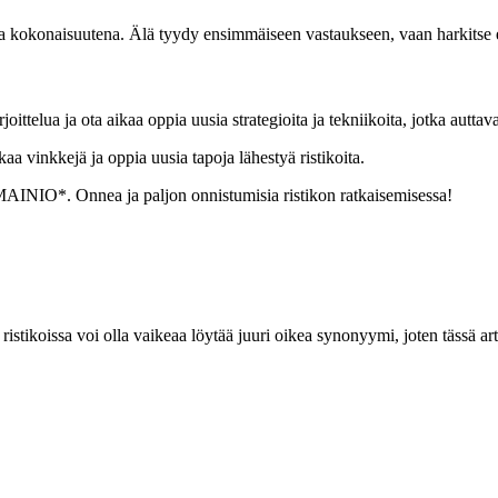
kokonaisuutena. Älä tyydy ensimmäiseen vastaukseen, vaan harkitse er
arjoittelua ja ota aikaa oppia uusia strategioita ja tekniikoita, jotka au
kaa vinkkejä ja oppia uusia tapoja lähestyä ristikoita.
n MAINIO*. Onnea ja paljon onnistumisia ristikon ratkaisemisessa!
s ristikoissa voi olla vaikeaa löytää juuri oikea synonyymi, joten tässä