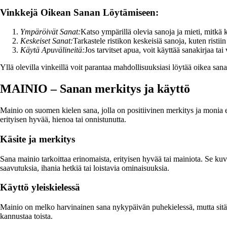
Vinkkejä Oikean Sanan Löytämiseen:
Ympäröivät Sanat:
Katso ympärillä olevia sanoja ja mieti, mitkä 
Keskeiset Sanat:
Tarkastele ristikon keskeisiä sanoja, kuten ristii
Käytä Apuvälineitä:
Jos tarvitset apua, voit käyttää sanakirjaa ta
Yllä olevilla vinkeillä voit parantaa mahdollisuuksiasi löytää oikea sana
MAINIO – Sanan merkitys ja käyttö
Mainio on suomen kielen sana, jolla on positiivinen merkitys ja monia e
erityisen hyvää, hienoa tai onnistunutta.
Käsite ja merkitys
Sana mainio tarkoittaa erinomaista, erityisen hyvää tai mainiota. Se ku
saavutuksia, ihania hetkiä tai loistavia ominaisuuksia.
Käyttö yleiskielessä
Mainio on melko harvinainen sana nykypäivän puhekielessä, mutta sitä voi
kannustaa toista.