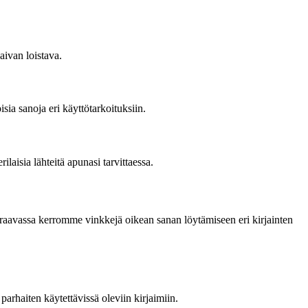
aivan loistava.
sia sanoja eri käyttötarkoituksiin.
laisia lähteitä apunasi tarvittaessa.
euraavassa kerromme vinkkejä oikean sanan löytämiseen eri kirjainten
parhaiten käytettävissä oleviin kirjaimiin.