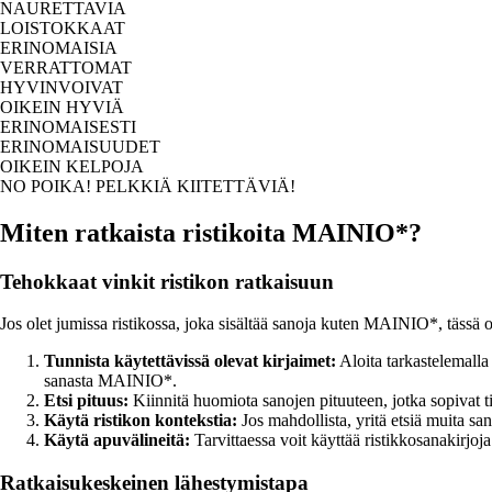
NAURETTAVIA
LOISTOKKAAT
ERINOMAISIA
VERRATTOMAT
HYVINVOIVAT
OIKEIN HYVIÄ
ERINOMAISESTI
ERINOMAISUUDET
OIKEIN KELPOJA
NO POIKA! PELKKIÄ KIITETTÄVIÄ!
Miten ratkaista ristikoita MAINIO*?
Tehokkaat vinkit ristikon ratkaisuun
Jos olet jumissa ristikossa, joka sisältää sanoja kuten MAINIO*, tässä
Tunnista käytettävissä olevat kirjaimet:
Aloita tarkastelemalla 
sanasta MAINIO*.
Etsi pituus:
Kiinnitä huomiota sanojen pituuteen, jotka sopiva
Käytä ristikon kontekstia:
Jos mahdollista, yritä etsiä muita s
Käytä apuvälineitä:
Tarvittaessa voit käyttää ristikkosanakirjoj
Ratkaisukeskeinen lähestymistapa