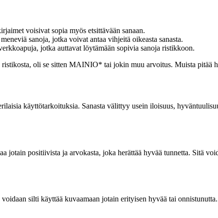
kirjaimet voisivat sopia myös etsittävään sanaan.
n meneviä sanoja, jotka voivat antaa vihjeitä oikeasta sanasta.
i verkkoapuja, jotka auttavat löytämään sopivia sanoja ristikkoon.
 ristikosta, oli se sitten MAINIO* tai jokin muu arvoitus. Muista pitää h
rilaisia käyttötarkoituksia. Sanasta välittyy usein iloisuus, hyväntuuli
vaa jotain positiivista ja arvokasta, joka herättää hyvää tunnetta. Sitä
daan silti käyttää kuvaamaan jotain erityisen hyvää tai onnistunutta. Se