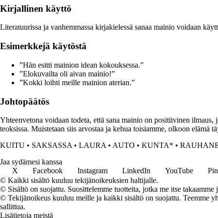
Kirjallinen käyttö
Literatuurissa ja vanhemmassa kirjakielessä sanaa mainio voidaan käyttää 
Esimerkkejä käytöstä
”Hän esitti mainion idean kokouksessa.”
”Elokuvailta oli aivan mainio!”
”Kokki loihti meille mainion aterian.”
Johtopäätös
Yhteenvetona voidaan todeta, että sana mainio on positiivinen ilmaus, jo
teoksissa. Muistetaan siis arvostaa ja kehua toisiamme, olkoon elämä tä
KUITU
•
SAKSASSA
•
LAURA
•
AUTO
•
KUNTA*
•
RAUHAN
Jaa sydämesi kanssa
X
Facebook
Instagram
LinkedIn
YouTube
Pin
© Kaikki sisältö kuuluu tekijänoikeuksien haltijalle.
© Sisältö on suojattu. Suosittelemme tuotteita, jotka me itse takaamme 
© Tekijänoikeus kuuluu meille ja kaikki sisältö on suojattu. Teemme yht
sallittua.
Lisätietoja meistä