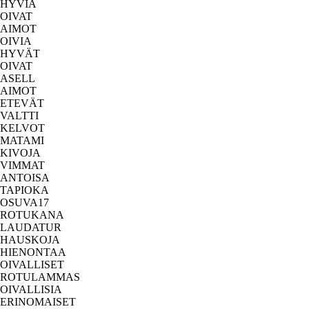
HYVIÄ
OIVAT
AIMOT
OIVIA
HYVÄT
OIVAT
ASELL
AIMOT
ETEVÄT
VALTTI
KELVOT
MATAMI
KIVOJA
VIMMAT
ANTOISA
TAPIOKA
OSUVA17
ROTUKANA
LAUDATUR
HAUSKOJA
HIENONTAA
OIVALLISET
ROTULAMMAS
OIVALLISIA
ERINOMAISET