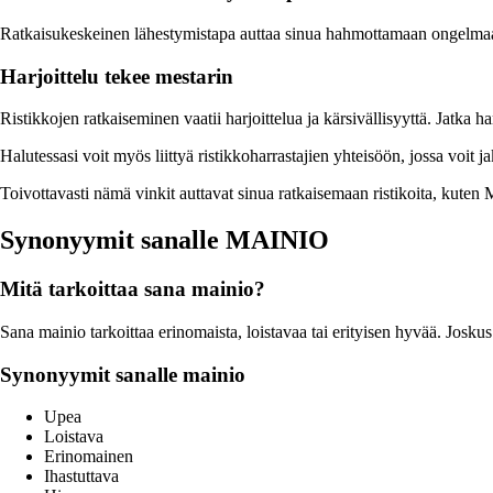
Ratkaisukeskeinen lähestymistapa auttaa sinua hahmottamaan ongelmaa 
Harjoittelu tekee mestarin
Ristikkojen ratkaiseminen vaatii harjoittelua ja kärsivällisyyttä. Jatka h
Halutessasi voit myös liittyä ristikkoharrastajien yhteisöön, jossa voit ja
Toivottavasti nämä vinkit auttavat sinua ratkaisemaan ristikoita, kute
Synonyymit sanalle MAINIO
Mitä tarkoittaa sana mainio?
Sana mainio tarkoittaa erinomaista, loistavaa tai erityisen hyvää. Josku
Synonyymit sanalle mainio
Upea
Loistava
Erinomainen
Ihastuttava