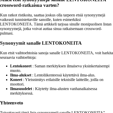
crossword-ratkaisua varten?
Kun ratkot ristikoita, saattaa joskus olla tarpeen etsiä synonyymejä
vaikeasti tunnistettaville sanoille, kuten esimerkiksi
LENTOKONEITA. Tämä artikkeli tarjoaa sinulle monipuolisen listan
synonyymejä, jotka voivat auttaa sinua ratkaisemaan crossword-
pulmasi.
Synonyymit sanalle LENTOKONEITA
Kun etsit vaihtoehtoisia sanoja sanalle LENTOKONEITA, voit harkita
seuraavia vaihtoehtoja:
Lentokoneet
: Saman merkityksen ilmaiseva yksinkertaisempi
muoto.
Ilma-alukset
: Lentoliikenteessä käytettävä ilma-alus.
Koneet
: Yleisnimitys erilaisille teknisille laitteille, joilla on
moottori.
Ilmasuudelet
: Käytetty ilma-alusten vanhanaikaisessa
merkityksessä.
Yhteenveto
Toivottavasti tämä lista synonyymejä sanalle LENTOKONEITA”