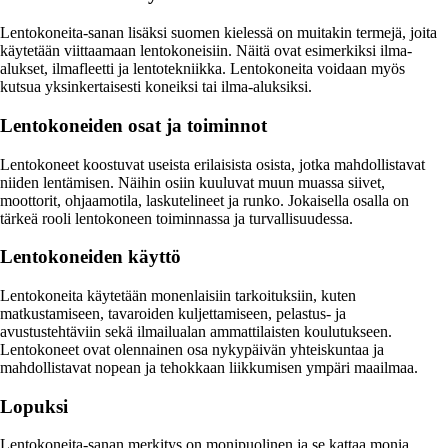
Lentokoneita-sanan lisäksi suomen kielessä on muitakin termejä, joita
käytetään viittaamaan lentokoneisiin. Näitä ovat esimerkiksi ilma-
alukset, ilmafleetti ja lentotekniikka. Lentokoneita voidaan myös
kutsua yksinkertaisesti koneiksi tai ilma-aluksiksi.
Lentokoneiden osat ja toiminnot
Lentokoneet koostuvat useista erilaisista osista, jotka mahdollistavat
niiden lentämisen. Näihin osiin kuuluvat muun muassa siivet,
moottorit, ohjaamotila, laskutelineet ja runko. Jokaisella osalla on
tärkeä rooli lentokoneen toiminnassa ja turvallisuudessa.
Lentokoneiden käyttö
Lentokoneita käytetään monenlaisiin tarkoituksiin, kuten
matkustamiseen, tavaroiden kuljettamiseen, pelastus- ja
avustustehtäviin sekä ilmailualan ammattilaisten koulutukseen.
Lentokoneet ovat olennainen osa nykypäivän yhteiskuntaa ja
mahdollistavat nopean ja tehokkaan liikkumisen ympäri maailmaa.
Lopuksi
Lentokoneita-sanan merkitys on monipuolinen ja se kattaa monia