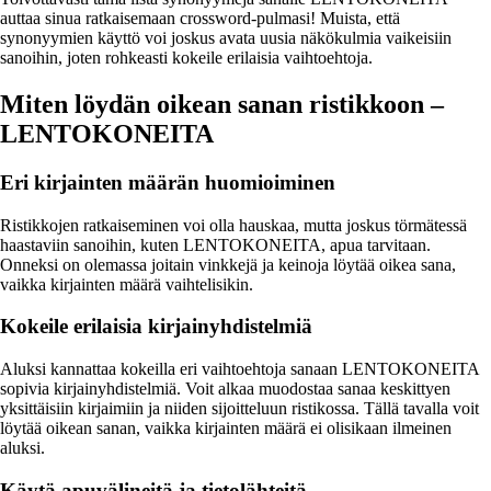
auttaa sinua ratkaisemaan crossword-pulmasi! Muista, että
synonyymien käyttö voi joskus avata uusia näkökulmia vaikeisiin
sanoihin, joten rohkeasti kokeile erilaisia vaihtoehtoja.
Miten löydän oikean sanan ristikkoon –
LENTOKONEITA
Eri kirjainten määrän huomioiminen
Ristikkojen ratkaiseminen voi olla hauskaa, mutta joskus törmätessä
haastaviin sanoihin, kuten LENTOKONEITA, apua tarvitaan.
Onneksi on olemassa joitain vinkkejä ja keinoja löytää oikea sana,
vaikka kirjainten määrä vaihtelisikin.
Kokeile erilaisia kirjainyhdistelmiä
Aluksi kannattaa kokeilla eri vaihtoehtoja sanaan LENTOKONEITA
sopivia kirjainyhdistelmiä. Voit alkaa muodostaa sanaa keskittyen
yksittäisiin kirjaimiin ja niiden sijoitteluun ristikossa. Tällä tavalla voit
löytää oikean sanan, vaikka kirjainten määrä ei olisikaan ilmeinen
aluksi.
Käytä apuvälineitä ja tietolähteitä