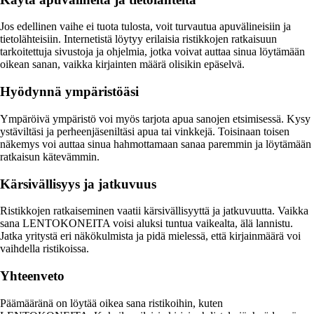
Jos edellinen vaihe ei tuota tulosta, voit turvautua apuvälineisiin ja
tietolähteisiin. Internetistä löytyy erilaisia ristikkojen ratkaisuun
tarkoitettuja sivustoja ja ohjelmia, jotka voivat auttaa sinua löytämään
oikean sanan, vaikka kirjainten määrä olisikin epäselvä.
Hyödynnä ympäristöäsi
Ympäröivä ympäristö voi myös tarjota apua sanojen etsimisessä. Kysy
ystäviltäsi ja perheenjäseniltäsi apua tai vinkkejä. Toisinaan toisen
näkemys voi auttaa sinua hahmottamaan sanaa paremmin ja löytämään
ratkaisun kätevämmin.
Kärsivällisyys ja jatkuvuus
Ristikkojen ratkaiseminen vaatii kärsivällisyyttä ja jatkuvuutta. Vaikka
sana LENTOKONEITA voisi aluksi tuntua vaikealta, älä lannistu.
Jatka yritystä eri näkökulmista ja pidä mielessä, että kirjainmäärä voi
vaihdella ristikoissa.
Yhteenveto
Päämääränä on löytää oikea sana ristikoihin, kuten