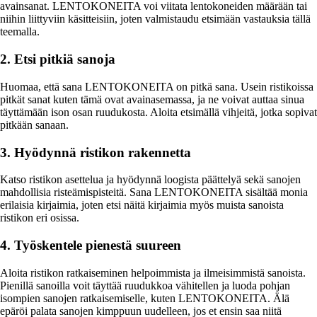
avainsanat. LENTOKONEITA voi viitata lentokoneiden määrään tai
niihin liittyviin käsitteisiin, joten valmistaudu etsimään vastauksia tällä
teemalla.
2. Etsi pitkiä sanoja
Huomaa, että sana LENTOKONEITA on pitkä sana. Usein ristikoissa
pitkät sanat kuten tämä ovat avainasemassa, ja ne voivat auttaa sinua
täyttämään ison osan ruudukosta. Aloita etsimällä vihjeitä, jotka sopivat
pitkään sanaan.
3. Hyödynnä ristikon rakennetta
Katso ristikon asettelua ja hyödynnä loogista päättelyä sekä sanojen
mahdollisia risteämispisteitä. Sana LENTOKONEITA sisältää monia
erilaisia kirjaimia, joten etsi näitä kirjaimia myös muista sanoista
ristikon eri osissa.
4. Työskentele pienestä suureen
Aloita ristikon ratkaiseminen helpoimmista ja ilmeisimmistä sanoista.
Pienillä sanoilla voit täyttää ruudukkoa vähitellen ja luoda pohjan
isompien sanojen ratkaisemiselle, kuten LENTOKONEITA. Älä
epäröi palata sanojen kimppuun uudelleen, jos et ensin saa niitä