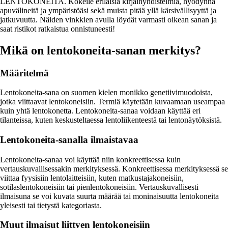
LENTOKONEITA. Kokeile erilaisia kirjainyhdistelmiä, hyödynnä
apuvälineitä ja ympäristöäsi sekä muista pitää yllä kärsivällisyyttä ja
jatkuvuutta. Näiden vinkkien avulla löydät varmasti oikean sanan ja
saat ristikot ratkaistua onnistuneesti!
Mikä on lentokoneita-sanan merkitys?
Määritelmä
Lentokoneita-sana on suomen kielen monikko genetiivimuodoista,
jotka viittaavat lentokoneisiin. Termiä käytetään kuvaamaan useampaa
kuin yhtä lentokonetta. Lentokoneita-sanaa voidaan käyttää eri
tilanteissa, kuten keskusteltaessa lentoliikenteestä tai lentonäytöksistä.
Lentokoneita-sanalla ilmaistavaa
Lentokoneita-sanaa voi käyttää niin konkreettisessa kuin
vertauskuvallisessakin merkityksessä. Konkreettisessa merkityksessä se
viittaa fyysisiin lentolaitteisiin, kuten matkustajakoneisiin,
sotilaslentokoneisiin tai pienlentokoneisiin. Vertauskuvallisesti
ilmaisuna se voi kuvata suurta määrää tai moninaisuutta lentokoneita
yleisesti tai tietystä kategoriasta.
Muut ilmaisut liittyen lentokoneisiin