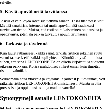
selville.
5. Käytä apuvälineitä tarvittaessa
Joskus et vain löydä ratkaisua tiettyyn sanaan. Tässä tilanteessa voit
käyttää sanakirjaa, internetiä tai muita apuvälineitä saadaksesi
tarvittavan tiedon. Muista, että ristikon ratkaiseminen on hauskaa ja
opettavaista, joten älä pelkää turvautua apuun tarvittaessa.
6. Tarkasta ja täydennä
Kun luulet ratkaisseesi kaikki sanat, tarkista ristikon jokainen ruutu
varmistaaksesi, että kaikki sopii yhteen. Kiinnitä erityistä huomiota
siihen, että sana LENTOKONEITA on oikein kirjoitettu ja sijoitettu
oikeaan paikkaan. Korjaa mahdolliset virheet ennen kuin ilmoitat
ristikon valmiiksi.
Seuraamalla näitä vinkkejä ja käyttämällä järkeäsi ja luovuuttasi, voit
ratkaista ristikon LENTOKONEITA onnistuneesti. Muista nauttia
prosessista ja oppia uusia sanoja matkan varrella!
Synonyymejä sanalle LENTOKONEITA
Miksi etsit synonyymejä sanalle LENTOKONEITA