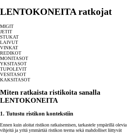
LENTOKONEITA ratkojat
MIGIT
JETIT
STUKAT
LAIVUT
VINKAT
REDIKOT
MONITASOT
YKSITASOT
TUPOLEVIT
VESITASOT
KAKSITASOT
Miten ratkaista ristikoita sanalla
LENTOKONEITA
1. Tutustu ristikon kontekstiin
Ennen kuin aloitat ristikon ratkaisemisen, tarkastele ympärillä olevia
vihjeitä ja yritä ymmärtää ristikon teema sekä mahdolliset liittyvät