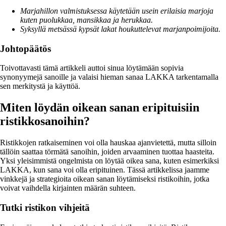
Marjahillon valmistuksessa käytetään usein erilaisia marjoja
kuten puolukkaa, mansikkaa ja herukkaa.
Syksyllä metsässä kypsät lakat houkuttelevat marjanpoimijoita.
Johtopäätös
Toivottavasti tämä artikkeli auttoi sinua löytämään sopivia
synonyymejä sanoille ja valaisi hieman sanaa LAKKA tarkentamalla
sen merkitystä ja käyttöä.
Miten löydän oikean sanan eripituisiin
ristikkosanoihin?
Ristikkojen ratkaiseminen voi olla hauskaa ajanvietettä, mutta silloin
tällöin saattaa törmätä sanoihin, joiden arvaaminen tuottaa haasteita.
Yksi yleisimmistä ongelmista on löytää oikea sana, kuten esimerkiksi
LAKKA, kun sana voi olla eripituinen. Tässä artikkelissa jaamme
vinkkejä ja strategioita oikean sanan löytämiseksi ristikoihin, jotka
voivat vaihdella kirjainten määrän suhteen.
Tutki ristikon vihjeitä