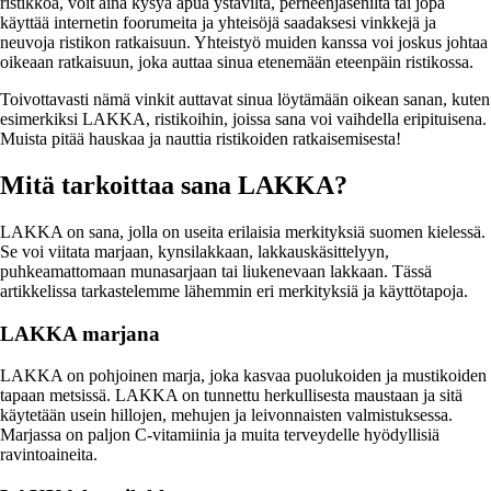
ristikkoa, voit aina kysyä apua ystäviltä, perheenjäseniltä tai jopa
käyttää internetin foorumeita ja yhteisöjä saadaksesi vinkkejä ja
neuvoja ristikon ratkaisuun. Yhteistyö muiden kanssa voi joskus johtaa
oikeaan ratkaisuun, joka auttaa sinua etenemään eteenpäin ristikossa.
Toivottavasti nämä vinkit auttavat sinua löytämään oikean sanan, kuten
esimerkiksi LAKKA, ristikoihin, joissa sana voi vaihdella eripituisena.
Muista pitää hauskaa ja nauttia ristikoiden ratkaisemisesta!
Mitä tarkoittaa sana LAKKA?
LAKKA on sana, jolla on useita erilaisia merkityksiä suomen kielessä.
Se voi viitata marjaan, kynsilakkaan, lakkauskäsittelyyn,
puhkeamattomaan munasarjaan tai liukenevaan lakkaan. Tässä
artikkelissa tarkastelemme lähemmin eri merkityksiä ja käyttötapoja.
LAKKA marjana
LAKKA on pohjoinen marja, joka kasvaa puolukoiden ja mustikoiden
tapaan metsissä. LAKKA on tunnettu herkullisesta maustaan ja sitä
käytetään usein hillojen, mehujen ja leivonnaisten valmistuksessa.
Marjassa on paljon C-vitamiinia ja muita terveydelle hyödyllisiä
ravintoaineita.