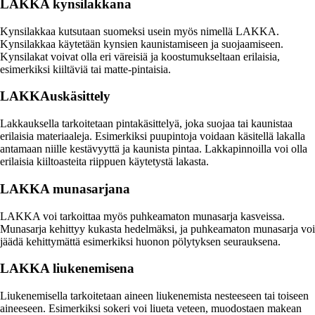
LAKKA kynsilakkana
Kynsilakkaa kutsutaan suomeksi usein myös nimellä LAKKA.
Kynsilakkaa käytetään kynsien kaunistamiseen ja suojaamiseen.
Kynsilakat voivat olla eri väreisiä ja koostumukseltaan erilaisia,
esimerkiksi kiiltäviä tai matte-pintaisia.
LAKKAuskäsittely
Lakkauksella tarkoitetaan pintakäsittelyä, joka suojaa tai kaunistaa
erilaisia materiaaleja. Esimerkiksi puupintoja voidaan käsitellä lakalla
antamaan niille kestävyyttä ja kaunista pintaa. Lakkapinnoilla voi olla
erilaisia kiiltoasteita riippuen käytetystä lakasta.
LAKKA munasarjana
LAKKA voi tarkoittaa myös puhkeamaton munasarja kasveissa.
Munasarja kehittyy kukasta hedelmäksi, ja puhkeamaton munasarja voi
jäädä kehittymättä esimerkiksi huonon pölytyksen seurauksena.
LAKKA liukenemisena
Liukenemisella tarkoitetaan aineen liukenemista nesteeseen tai toiseen
aineeseen. Esimerkiksi sokeri voi liueta veteen, muodostaen makean