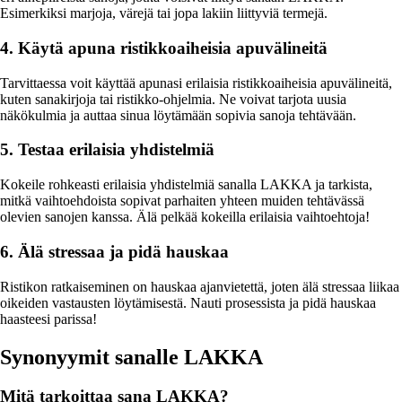
Esimerkiksi marjoja, värejä tai jopa lakiin liittyviä termejä.
4. Käytä apuna ristikkoaiheisia apuvälineitä
Tarvittaessa voit käyttää apunasi erilaisia ristikkoaiheisia apuvälineitä,
kuten sanakirjoja tai ristikko-ohjelmia. Ne voivat tarjota uusia
näkökulmia ja auttaa sinua löytämään sopivia sanoja tehtävään.
5. Testaa erilaisia yhdistelmiä
Kokeile rohkeasti erilaisia yhdistelmiä sanalla LAKKA ja tarkista,
mitkä vaihtoehdoista sopivat parhaiten yhteen muiden tehtävässä
olevien sanojen kanssa. Älä pelkää kokeilla erilaisia vaihtoehtoja!
6. Älä stressaa ja pidä hauskaa
Ristikon ratkaiseminen on hauskaa ajanvietettä, joten älä stressaa liikaa
oikeiden vastausten löytämisestä. Nauti prosessista ja pidä hauskaa
haasteesi parissa!
Synonyymit sanalle LAKKA
Mitä tarkoittaa sana LAKKA?