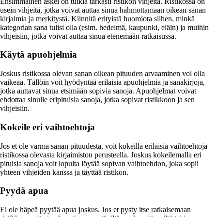
Ensimmäinen askel on tutkia tarkasti ristikon vihjeitä. Ristikossa on
usein vihjeitä, jotka voivat auttaa sinua hahmottamaan oikean sanan
kirjaimia ja merkitystä. Kiinnitä erityistä huomiota siihen, minkä
kategorian sana tulisi olla (esim. hedelmä, kaupunki, eläin) ja muihin
vihjeisiin, jotka voivat auttaa sinua etenemään ratkaisussa.
Käytä apuohjelmia
Joskus ristikossa olevan sanan oikean pituuden arvaaminen voi olla
vaikeaa. Tällöin voit hyödyntää erilaisia apuohjelmia ja sanakirjoja,
jotka auttavat sinua etsimään sopivia sanoja. Apuohjelmat voivat
ehdottaa sinulle eripituisia sanoja, jotka sopivat ristikkoon ja sen
vihjeisiin.
Kokeile eri vaihtoehtoja
Jos et ole varma sanan pituudesta, voit kokeilla erilaisia vaihtoehtoja
ristikossa olevasta kirjaimiston perusteella. Joskus kokeilemalla eri
pituisia sanoja voit lopulta löytää sopivan vaihtoehdon, joka sopii
yhteen vihjeiden kanssa ja täyttää ristikon.
Pyydä apua
Ei ole häpeä pyytää apua joskus. Jos et pysty itse ratkaisemaan