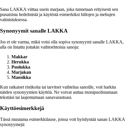
Sana LAKKA viittaa usein marjaan, joka tunnetaan erityisesti sen
punaisista hedelmistä ja käytöstä esimerkiksi hillojen ja mehujen
valmistuksessa.
Synonyymit sanalle LAKKA
Jos et ole varma, mikä voisi olla sopiva synonyymi sanalle LAKKA,
alla on listattu joitakin vaihtoehtoisia sanoja:
Makkar
Herukka
Puolukka
Marjakan
Mansikka
Kun ratkaiset ristikoita tai tarvitset vaihtelua sanoille, voit harkita
näiden synonyymien käyttöä. Ne voivat auttaa monipuolistamaan
tekstiäsi tai laajentamaan sanavarastoasi.
Käyttöesimerkkejä
Tässä muutama esimerkkilause, joissa voit hyödyntää sanan LAKKA
synonyymejä: