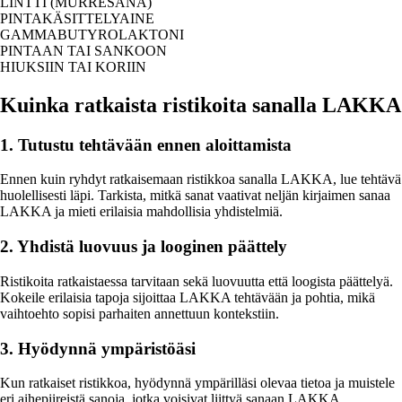
LINTTI (MURRESANA)
PINTAKÄSITTELYAINE
GAMMABUTYROLAKTONI
PINTAAN TAI SANKOON
HIUKSIIN TAI KORIIN
Kuinka ratkaista ristikoita sanalla LAKKA
1. Tutustu tehtävään ennen aloittamista
Ennen kuin ryhdyt ratkaisemaan ristikkoa sanalla LAKKA, lue tehtävä
huolellisesti läpi. Tarkista, mitkä sanat vaativat neljän kirjaimen sanaa
LAKKA ja mieti erilaisia mahdollisia yhdistelmiä.
2. Yhdistä luovuus ja looginen päättely
Ristikoita ratkaistaessa tarvitaan sekä luovuutta että loogista päättelyä.
Kokeile erilaisia tapoja sijoittaa LAKKA tehtävään ja pohtia, mikä
vaihtoehto sopisi parhaiten annettuun kontekstiin.
3. Hyödynnä ympäristöäsi
Kun ratkaiset ristikkoa, hyödynnä ympärilläsi olevaa tietoa ja muistele
eri aihepiireistä sanoja, jotka voisivat liittyä sanaan LAKKA.