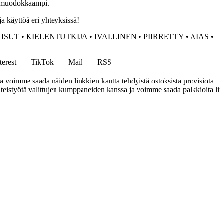
ai muodokkaampi.
ja käyttöä eri yhteyksissä!
ISUT
•
KIELENTUTKIJA
•
IVALLINEN
•
PIIRRETTY
•
AIAS
•
terest
TikTok
Mail
RSS
ja voimme saada näiden linkkien kautta tehdyistä ostoksista provisiota.
eistyötä valittujen kumppaneiden kanssa ja voimme saada palkkioita link