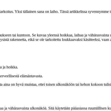
arkoitus. Yksi tällainen sana on laiho. Tässä artikkelissa syvennymme ta
lemukseen tai kuntoon. Se kuvaa yleensä hoikkaa, laihaa ja vähärasvaist
istä rakennetta, eikä se ole tarkoitettu loukkaavaksi käsitteeksi, vaan 
a ja hoikka.
terveellisestä elämäntavasta.
tta aina on hyvä muistaa, ettei toisen ulkonäköön tai kehon kokoon tulisi
kaa ja vähärasvaista ulkonäköä. Sitä käytetään pääasiassa ruumiillisen 