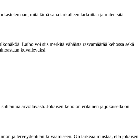
rkastelemaan, mitä tämä sana tarkalleen tarkoittaa ja miten sitä
a ulkonäköä. Laiho voi siis merkitä vähäistä rasvamäärää kehossa sekä
ainoastaan kuvailevaksi.
 suhtautua arvottavasti. Jokaisen keho on erilainen ja jokaisella on
kunnon ja terveydentilan kuvaamiseen. On tärkeää muistaa, että jokaisen