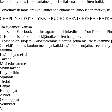
keho on arvokas ja oikeanlainen juuri sellaisenaan, oli sitten hoikka t
Toivottavasti tämä artikkeli auttoi selventämään laiho-sanan merkitystä 
CHAPLIN
•
LEO*
•
TYKKI
•
RUOHOKASVI
•
HERRA
•
RATKA
Jaa sydämesi kanssa
X
Facebook
Instagram
LinkedIn
YouTube
Pin
© Kaikki sisältö kuuluu tekijänoikeuksien haltijalle.
© Sisältö on suojattu. Suosittelemme tuotteita, jotka me itse takaamme 
© Tekijänoikeus kuuluu meille ja kaikki sisältö on suojattu. Teemme yht
sallittua.
Lisätietoja meistä
Takana
Mitä edustamme
Sivun takana
Liity meihin
Sijainnit
Tiedot
Lahjat
Kampanjat
Arviot
Osto-oppaat
Selitykset
Videot