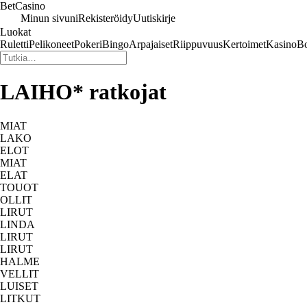
Bet
Casino
Minun sivuni
Rekisteröidy
Uutiskirje
Luokat
Ruletti
Pelikoneet
Pokeri
Bingo
Arpajaiset
Riippuvuus
Kertoimet
Kasino
Bo
LAIHO* ratkojat
MIAT
LAKO
ELOT
MIAT
ELAT
TOUOT
OLLIT
LIRUT
LINDA
LIRUT
LIRUT
HALME
VELLIT
LUISET
LITKUT