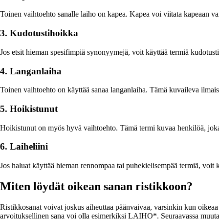
Toinen vaihtoehto sanalle laiho on kapea. Kapea voi viitata kapeaan v
3. Kudotustihoikka
Jos etsit hieman spesifimpiä synonyymejä, voit käyttää termiä kudotust
4. Langanlaiha
Toinen vaihtoehto on käyttää sanaa langanlaiha. Tämä kuvaileva ilmaisu 
5. Hoikistunut
Hoikistunut on myös hyvä vaihtoehto. Tämä termi kuvaa henkilöä, joka 
6. Laiheliini
Jos haluat käyttää hieman rennompaa tai puhekielisempää termiä, voit kä
Miten löydät oikean sanan ristikkoon?
Ristikkosanat voivat joskus aiheuttaa päänvaivaa, varsinkin kun oikeaa 
arvoituksellinen sana voi olla esimerkiksi LAIHO*. Seuraavassa muutami