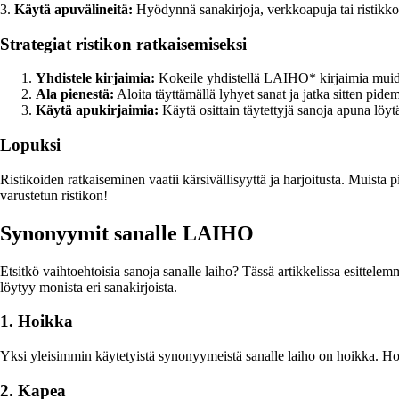
3.
Käytä apuvälineitä:
Hyödynnä sanakirjoja, verkkoapuja tai ristikkor
Strategiat ristikon ratkaisemiseksi
Yhdistele kirjaimia:
Kokeile yhdistellä LAIHO* kirjaimia muiden
Ala pienestä:
Aloita täyttämällä lyhyet sanat ja jatka sitten p
Käytä apukirjaimia:
Käytä osittain täytettyjä sanoja apuna löy
Lopuksi
Ristikoiden ratkaiseminen vaatii kärsivällisyyttä ja harjoitusta. Muist
varustetun ristikon!
Synonyymit sanalle LAIHO
Etsitkö vaihtoehtoisia sanoja sanalle laiho? Tässä artikkelissa esittelem
löytyy monista eri sanakirjoista.
1. Hoikka
Yksi yleisimmin käytetyistä synonyymeistä sanalle laiho on hoikka. Hoi
2. Kapea