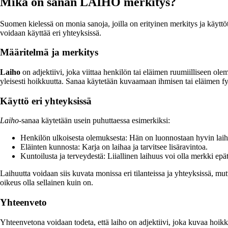
Mikä on sanan LAIHO merkitys?
Suomen kielessä on monia sanoja, joilla on erityinen merkitys ja käyttöt
voidaan käyttää eri yhteyksissä.
Määritelmä ja merkitys
Laiho
on adjektiivi, joka viittaa henkilön tai eläimen ruumiilliseen o
yleisesti hoikkuutta. Sanaa käytetään kuvaamaan ihmisen tai eläimen fyys
Käyttö eri yhteyksissä
Laiho
-sanaa käytetään usein puhuttaessa esimerkiksi:
Henkilön ulkoisesta olemuksesta: Hän on luonnostaan hyvin laih
Eläinten kunnosta: Karja on laihaa ja tarvitsee lisäravintoa.
Kuntoilusta ja terveydestä: Liiallinen laihuus voi olla merkki epä
Laihuutta voidaan siis kuvata monissa eri tilanteissa ja yhteyksissä, mu
oikeus olla sellainen kuin on.
Yhteenveto
Yhteenvetona voidaan todeta, että laiho on adjektiivi, joka kuvaa hoik