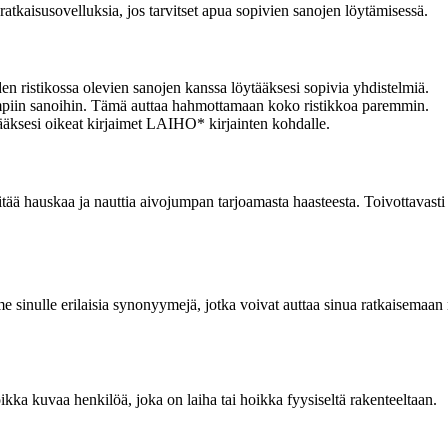
atkaisusovelluksia, jos tarvitset apua sopivien sanojen löytämisessä.
 ristikossa olevien sanojen kanssa löytääksesi sopivia yhdistelmiä.
idempiin sanoihin. Tämä auttaa hahmottamaan koko ristikkoa paremmin.
tääksesi oikeat kirjaimet LAIHO* kirjainten kohdalle.
a pitää hauskaa ja nauttia aivojumpan tarjoamasta haasteesta. Toivottava
me sinulle erilaisia synonyymejä, jotka voivat auttaa sinua ratkaisemaan r
kka kuvaa henkilöä, joka on laiha tai hoikka fyysiseltä rakenteeltaan.