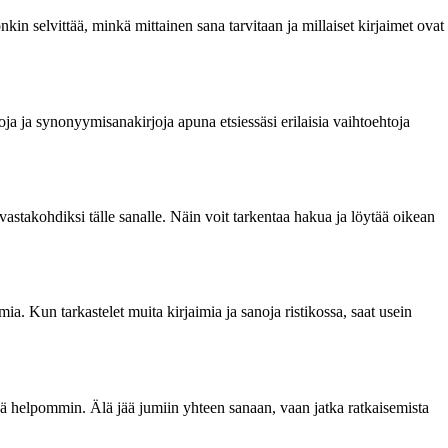
n selvittää, minkä mittainen sana tarvitaan ja millaiset kirjaimet ovat
joja ja synonyymisanakirjoja apuna etsiessäsi erilaisia vaihtoehtoja
astakohdiksi tälle sanalle. Näin voit tarkentaa hakua ja löytää oikean
ia. Kun tarkastelet muita kirjaimia ja sanoja ristikossa, saat usein
iää helpommin. Älä jää jumiin yhteen sanaan, vaan jatka ratkaisemista