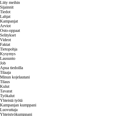
Liity meihin
Sijainnit
Tiedot
Lahjat
Kampanjat
Arviot
Osto-oppaat
Selitykset
Videot
Faktat
Tietopohja
Kysymys
Lausunto
Job
Apua tiedoilla
Tilaaja
Minun kojelautani
Tilaus
Kulut
Tavarat
Työkalut
Yhteistä työtä
Kampanjan kumppani
Luovuttaja
Yhteistyökumppani