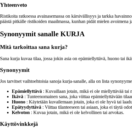
Yhteenveto
Ristikoita ratkoessa avainasemassa on kärsivällisyys ja tarkka havainnoi
päästä pitkälle ristikoiden maailmassa, kunhan pidät mielen avoimena ja 
Synonyymit sanalle KURJA
Mitä tarkoittaa sana kurja?
Sana kurja kuvaa tilaa, jossa jokin asia on epämiellyttävä, huono tai ikä
Synonyymit
Jos tarvitset vaihtoehtoisia sanoja kurja-sanalle, alla on lista synonyymei
Epämiellyttävä
: Kuvaillaan jotain, mikä ei ole miellyttävää tai
Ikävä
: Tunteenomainen sana, joka viittaa epämiellyttävään tilaa
Huono
: Käytetään kuvailemaan jotain, joka ei ole hyvä tai laad
Epätyydyttävä
: Viittaa tilanteeseen tai asiaan, joka ei täytä odot
Kelvoton
: Kuvaa jotain, mikä ei ole kelvollinen tai arvokas.
Käyttövinkkejä