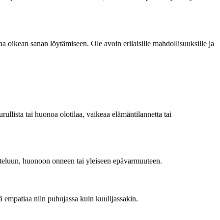
a oikean sanan löytämiseen. Ole avoin erilaisille mahdollisuuksille ja
ullista tai huonoa olotilaa, vaikeaa elämäntilannetta tai
ohteluun, huonoon onneen tai yleiseen epävarmuuteen.
ää empatiaa niin puhujassa kuin kuulijassakin.