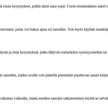
ä ensin kysymykset, joihin tämä sana sopii. Usein ensimmäinen askel onki
kosivustot, joista voi hakea apua eri sanoihin. Voit myös käyttää sanakir
stä ja etsiä kysymyksiä, jotka liittyvät esimerkiksi synonyymeihin tai v
in sanoihin, joiden avulla voit päätellä paremmin puuttuvan sanan kirjaim
oi vaikuttaa vaikealta, mutta muiden sanojen ratkaisemisen myötä se selv