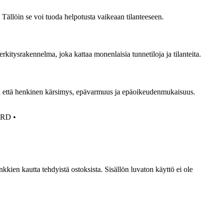
Tällöin se voi tuoda helpotusta vaikeaan tilanteeseen.
kitysrakennelma, joka kattaa monenlaisia tunnetiloja ja tilanteita.
nen että henkinen kärsimys, epävarmuus ja epäoikeudenmukaisuus.
ORD
•
kien kautta tehdyistä ostoksista. Sisällön luvaton käyttö ei ole