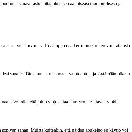
onipuolinen sanavarasto auttaa ilmaisemaan itseäsi monipuolisesti ja
se sana on vielä arvoitus. Tässä oppaassa kerromme, miten voit ratkaista
imällesi sanalle. Tämä auttaa rajaamaan vaihtoehtoja ja löytämään oikean
anaan. Voi olla, että jokin vihje antaa juuri sen tarvittavan vinkin
n sopivan sanan. Muista kuitenkin, että näiden apukeinojen käyttö voi