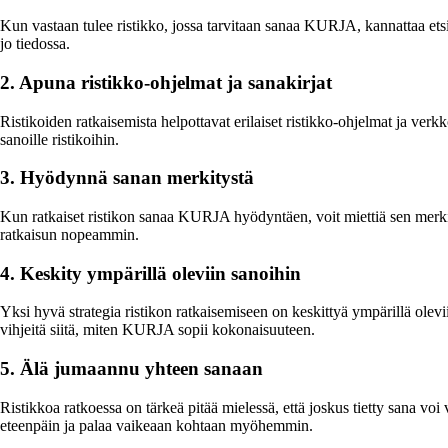
Kun vastaan tulee ristikko, jossa tarvitaan sanaa KURJA, kannattaa etsi
jo tiedossa.
2. Apuna ristikko-ohjelmat ja sanakirjat
Ristikoiden ratkaisemista helpottavat erilaiset ristikko-ohjelmat ja verk
sanoille ristikoihin.
3. Hyödynnä sanan merkitystä
Kun ratkaiset ristikon sanaa KURJA hyödyntäen, voit miettiä sen merkity
ratkaisun nopeammin.
4. Keskity ympärillä oleviin sanoihin
Yksi hyvä strategia ristikon ratkaisemiseen on keskittyä ympärillä olevi
vihjeitä siitä, miten KURJA sopii kokonaisuuteen.
5. Älä jumaannu yhteen sanaan
Ristikkoa ratkoessa on tärkeä pitää mielessä, että joskus tietty sana v
eteenpäin ja palaa vaikeaan kohtaan myöhemmin.