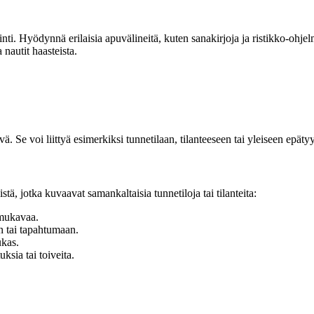
nti. Hyödynnä erilaisia apuvälineitä, kuten sanakirjoja ja ristikko-ohjel
nautit haasteista.
vä. Se voi liittyä esimerkiksi tunnetilaan, tilanteeseen tai yleiseen epät
stä, jotka kuvaavat samankaltaisia tunnetiloja tai tilanteita:
 mukavaa.
n tai tapahtumaan.
ukas.
uksia tai toiveita.