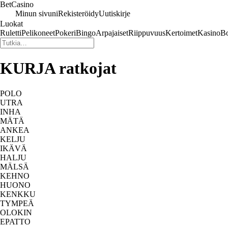
Bet
Casino
Minun sivuni
Rekisteröidy
Uutiskirje
Luokat
Ruletti
Pelikoneet
Pokeri
Bingo
Arpajaiset
Riippuvuus
Kertoimet
Kasino
Bo
KURJA ratkojat
POLO
UTRA
INHA
MÄTÄ
ANKEA
KELJU
IKÄVÄ
HALJU
MÄLSÄ
KEHNO
HUONO
KENKKU
TYMPEÄ
OLOKIN
EPATTO