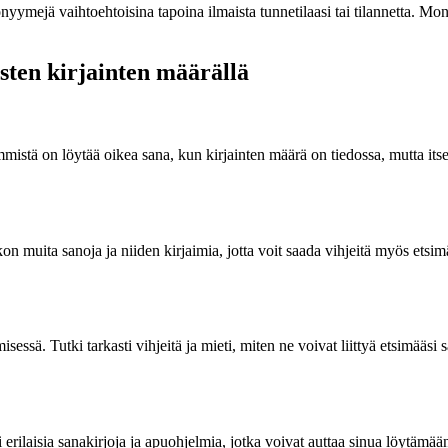
nonyymejä vaihtoehtoisina tapoina ilmaista tunnetilaasi tai tilannetta. M
sten kirjainten määrällä
simmistä on löytää oikea sana, kun kirjainten määrä on tiedossa, mutta it
ikon muita sanoja ja niiden kirjaimia, jotta voit saada vihjeitä myös ets
essä. Tutki tarkasti vihjeitä ja mieti, miten ne voivat liittyä etsimääsi s
rilaisia sanakirjoja ja apuohjelmia, jotka voivat auttaa sinua löytämää