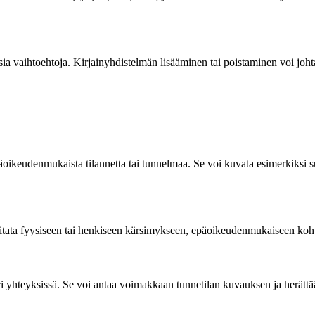
a vaihtoehtoja. Kirjainyhdistelmän lisääminen tai poistaminen voi johta
ikeudenmukaista tilannetta tai tunnelmaa. Se voi kuvata esimerkiksi sur
i viitata fyysiseen tai henkiseen kärsimykseen, epäoikeudenmukaiseen k
eri yhteyksissä. Se voi antaa voimakkaan tunnetilan kuvauksen ja herätt