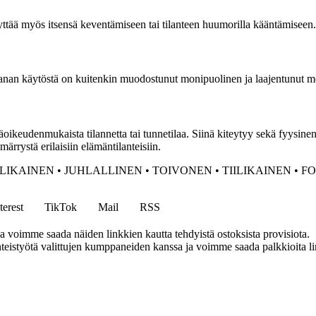
yttää myös itsensä keventämiseen tai tilanteen huumorilla kääntämiseen. 
sanan käytöstä on kuitenkin muodostunut monipuolinen ja laajentunut mer
oikeudenmukaista tilannetta tai tunnetilaa. Siinä kiteytyy sekä fyysi
rrystä erilaisiin elämäntilanteisiin.
ILIKAINEN
•
JUHLALLINEN
•
TOIVONEN
•
TIILIKAINEN
•
F
terest
TikTok
Mail
RSS
ja voimme saada näiden linkkien kautta tehdyistä ostoksista provisiota.
eistyötä valittujen kumppaneiden kanssa ja voimme saada palkkioita link