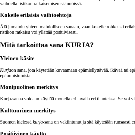
vaihdella ristikon ratkaisemisen säännöissä.
Kokeile erilaisia vaihtoehtoja
Älä jumaudu yhteen mahdolliseen sanaan, vaan kokeile rohkeasti erilaisi
ristikon ratkaisu voi yllättää positiivisesti.
Mitä tarkoittaa sana KURJA?
Yleinen käsite
Kurja
on sana, jota käytetään kuvaamaan epämiellyttävää, ikävää tai epäo
epäonnistumista.
Monipuolinen merkitys
Kurja-sanaa voidaan käyttää monella eri tavalla eri tilanteissa. Se vo
Kulttuurinen merkitys
Suomen kielessä
kurja
-sana on vakiintunut ja sitä käytetään runsaasti 
Positiivinen käyttö