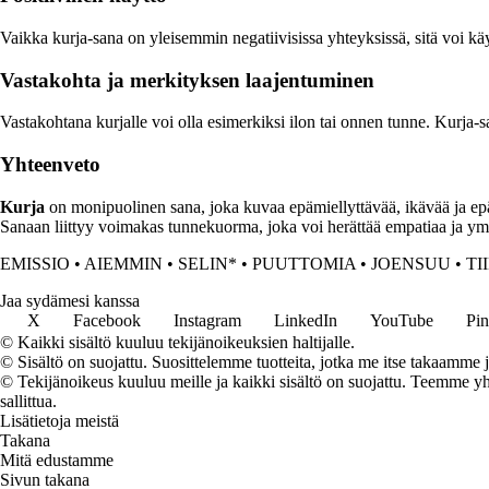
Vaikka kurja-sana on yleisemmin negatiivisissa yhteyksissä, sitä voi kä
Vastakohta ja merkityksen laajentuminen
Vastakohtana kurjalle voi olla esimerkiksi ilon tai onnen tunne. Kurja-
Yhteenveto
Kurja
on monipuolinen sana, joka kuvaa epämiellyttävää, ikävää ja epä
Sanaan liittyy voimakas tunnekuorma, joka voi herättää empatiaa ja ymmä
EMISSIO
•
AIEMMIN
•
SELIN*
•
PUUTTOMIA
•
JOENSUU
•
TI
Jaa sydämesi kanssa
X
Facebook
Instagram
LinkedIn
YouTube
Pin
© Kaikki sisältö kuuluu tekijänoikeuksien haltijalle.
© Sisältö on suojattu. Suosittelemme tuotteita, jotka me itse takaamme 
© Tekijänoikeus kuuluu meille ja kaikki sisältö on suojattu. Teemme yht
sallittua.
Lisätietoja meistä
Takana
Mitä edustamme
Sivun takana