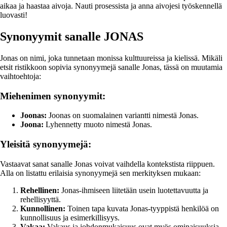
aikaa ja haastaa aivoja. Nauti prosessista ja anna aivojesi työskennellä
luovasti!
Synonyymit sanalle JONAS
Jonas on nimi, joka tunnetaan monissa kulttuureissa ja kielissä. Mikäli
etsit ristikkoon sopivia synonyymejä sanalle Jonas, tässä on muutamia
vaihtoehtoja:
Miehenimen synonyymit:
Joonas:
Joonas on suomalainen variantti nimestä Jonas.
Joona:
Lyhennetty muoto nimestä Jonas.
Yleisitä synonyymejä:
Vastaavat sanat sanalle Jonas voivat vaihdella kontekstista riippuen.
Alla on listattu erilaisia synonyymejä sen merkityksen mukaan:
Rehellinen:
Jonas-ihmiseen liitetään usein luotettavuutta ja
rehellisyyttä.
Kunnollinen:
Toinen tapa kuvata Jonas-tyyppistä henkilöä on
kunnollisuus ja esimerkillisyys.
Vakaa:
Vakaus ja johdonmukaisuus ovat myös ominaisuuksia,