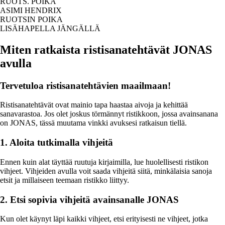
RUOTS. POIKA
ASIMI HENDRIX
RUOTSIN POIKA
LISÄHAPELLA JÄNGÄLLÄ
Miten ratkaista ristisanatehtävät JONAS
avulla
Tervetuloa ristisanatehtävien maailmaan!
Ristisanatehtävät ovat mainio tapa haastaa aivoja ja kehittää
sanavarastoa. Jos olet joskus törmännyt ristikkoon, jossa avainsanana
on JONAS, tässä muutama vinkki avuksesi ratkaisun tiellä.
1. Aloita tutkimalla vihjeitä
Ennen kuin alat täyttää ruutuja kirjaimilla, lue huolellisesti ristikon
vihjeet. Vihjeiden avulla voit saada vihjeitä siitä, minkälaisia sanoja
etsit ja millaiseen teemaan ristikko liittyy.
2. Etsi sopivia vihjeitä avainsanalle JONAS
Kun olet käynyt läpi kaikki vihjeet, etsi erityisesti ne vihjeet, jotka