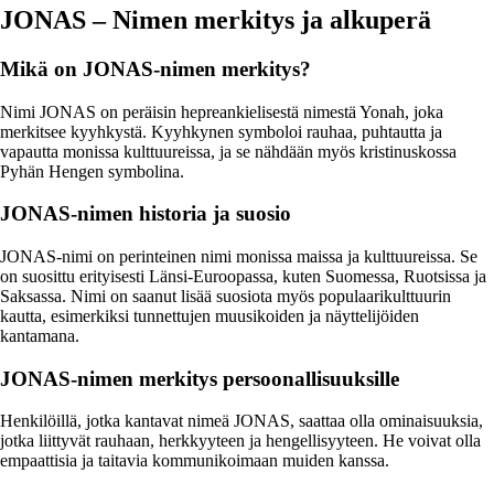
JONAS – Nimen merkitys ja alkuperä
Mikä on JONAS-nimen merkitys?
Nimi JONAS on peräisin hepreankielisestä nimestä Yonah, joka
merkitsee kyyhkystä. Kyyhkynen symboloi rauhaa, puhtautta ja
vapautta monissa kulttuureissa, ja se nähdään myös kristinuskossa
Pyhän Hengen symbolina.
JONAS-nimen historia ja suosio
JONAS-nimi on perinteinen nimi monissa maissa ja kulttuureissa. Se
on suosittu erityisesti Länsi-Euroopassa, kuten Suomessa, Ruotsissa ja
Saksassa. Nimi on saanut lisää suosiota myös populaarikulttuurin
kautta, esimerkiksi tunnettujen muusikoiden ja näyttelijöiden
kantamana.
JONAS-nimen merkitys persoonallisuuksille
Henkilöillä, jotka kantavat nimeä JONAS, saattaa olla ominaisuuksia,
jotka liittyvät rauhaan, herkkyyteen ja hengellisyyteen. He voivat olla
empaattisia ja taitavia kommunikoimaan muiden kanssa.