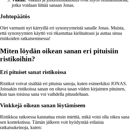
jotka voidaan liittää sanaan Jonas.
Johtopäätös
Olet varmasti nyt kärryillä eri synonyymeistä sanalle Jonas. Muista,
että synonyymien käyttö voi rikastuttaa kielitaitoasi ja auttaa sinua
ristikoiden ratkaisemisessa!
Miten löydän oikean sanan eri pituisiin
ristikoihin?
Eri pituiset sanat ristikoissa
Ristikot voivat sisältää eri pituisia sanoja, kuten esimerkiksi JONAS.
Joissakin ristikoissa sanan on oltava tasan viiden kirjaimen pituinen,
kun taas toisissa sana voi vaihdella pituudeltaan.
Vinkkejä oikean sanan löytämiseen
Ristikkoa ratkoessa kannattaa ensin miettiä, mikä voisi olla oikea sana
sen kontekstissa. Tämän jälkeen voit hyödyntää erilaisia
ratkaisukeinoja, kuten: