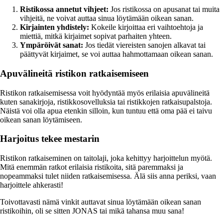
Ristikossa annetut vihjeet:
Jos ristikossa on apusanat tai muita
vihjeitä, ne voivat auttaa sinua löytämään oikean sanan.
Kirjainten yhdistely:
Kokeile kirjoittaa eri vaihtoehtoja ja
miettiä, mitkä kirjaimet sopivat parhaiten yhteen.
Ympäröivät sanat:
Jos tiedät viereisten sanojen alkavat tai
päättyvät kirjaimet, se voi auttaa hahmottamaan oikean sanan.
Apuvälineitä ristikon ratkaisemiseen
Ristikon ratkaisemisessa voit hyödyntää myös erilaisia apuvälineitä
kuten sanakirjoja, ristikkosovelluksia tai ristikkojen ratkaisupalstoja.
Näistä voi olla apua etenkin silloin, kun tuntuu että oma pää ei taivu
oikean sanan löytämiseen.
Harjoitus tekee mestarin
Ristikon ratkaiseminen on taitolaji, joka kehittyy harjoittelun myötä.
Mitä enemmän ratkot erilaisia ristikoita, sitä paremmaksi ja
nopeammaksi tulet niiden ratkaisemisessa. Älä siis anna periksi, vaan
harjoittele ahkerasti!
Toivottavasti nämä vinkit auttavat sinua löytämään oikean sanan
ristikoihin, oli se sitten JONAS tai mikä tahansa muu sana!