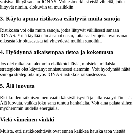
voisivat liittyä sanaan JONAS. Voit esimerkiksi etsiä vihjeitä, jotka
liittyvät nimiin, elokuviin tai musiikkiin.
3. Käytä apuna ristikossa esiintyviä muita sanoja
Ristikossa voi olla muita sanoja, jotka liittyvät välillisesti sanaan
JONAS. Yritä täyttää nämä sanat ensin, jotta saat vihjeitä avainsanan
oikeasta kirjoitusasusta tai yhteydestä muihin sanoihin.
4. Hyödynnä aikaisempaa tietoa ja kokemusta
Jos olet ratkaissut aiemmin ristikkotehtäviä, muistele, millaisia
strategioita olet käyttänyt onnistuneesti aiemmin. Voit hyödyntää näitä
samoja strategioita myös JONAS-ristikkoa ratkaistessasi.
5. Älä luovuta
Ristikoiden ratkaiseminen vaatii kärsivällisyyttä ja jatkuvaa yrittämistä.
Älä luovuta, vaikka joku sana tuntuu hankalalta. Voit aina palata siihen
myöhemmin uudella energialla.
Vielä viimeinen vinkki
Muista, että ristikkotehtävät ovat ennen kaikkea hauska tapa viettää