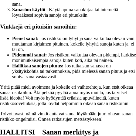
sana.
Sanaston käyttö
: Käytä apuna sanakirjaa tai internetiä
löytääksesi sopivia sanoja eri pituuksiin.
Vinkkejä eri pituisiin sanoihin:
Pienet sanat:
Jos ristikko on lyhyt ja sana vaikuttaa olevan vain
muutaman kirjaimen pituinen, kokeile lyhyitä sanoja kuten ja, ei
tai on.
Pidemmät sanat:
Jos ristikon vaikuttaa olevan pidempi, harkitse
monimutkaisempia sanoja kuten koti, aika tai nainen.
Hallitkaa sanojen pituus:
Jos ratkaisun sanassa on
yksityiskohtia tai tarkennuksia, pidä mielessä sanan pituus ja etsi
sopiva sana vastaavasti.
Yritä pitää mieli avoimena ja kokeile eri vaihtoehtoja, kun etsit oikeaa
sanaa ristikoihin. Älä pelkää pyytää apua myös muilta, jos tarvitset
lisää ideoita! Voit myös hyödyntää erilaisia apuvälineitä, kuten
ristikkosovelluksia, jotta löydät helpommin oikean sanan ristikoihin.
Toivottavasti nämä vinkit auttavat sinua löytämään juuri oikean sanan
ristikko-ongelmiisi. Onnea ratkaisujen metsästykseen!
HALLITSI – Sanan merkitys ja