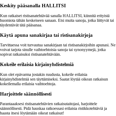
Keskity pääsanalla HALLITSI
Kun ratkaiset ristisanatehtävää sanalla HALLITSI, kiinnitä erityistä
huomiota tähän keskeiseen sanaan. Etsi muita sanoja, jotka liittyvät tai
täydentävät tätä pääsanaa.
Käytä apuna sanakirjaa tai ristisanakirjoja
Tarvittaessa voit turvautua sanakirjaan tai ristisanakirjoihin apunasi. Ne
voivat tarjota sinulle vaihtoehtoisia sanoja tai synonyymejä, jotka
sopivat ratkaisuksi ristisanatehtävään.
Kokeile erilaisia kirjainyhdistelmiä
Kun olet epävarma jostakin ruudusta, kokeile erilaisia
kirjainyhdistelmiä sen täyttämiseksi. Saatat löytää oikean ratkaisun
kokeilemalla erilaisia vaihtoehtoja.
Harjoittele säännöllisesti
Parantaaaksesi ristisanatehtävien ratkaisutaitojasi, harjoittele
säännöllisesti. Pidä hauskaa ratkoessasi erilaisia ristikkotehtäviä ja
haasta itsesi löytämään oikeat ratkaisut!