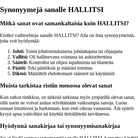
Synonyymejä sanalle HALLITSI
Mitkä sanat ovat samankaltaisia kuin HALLITSI?
Etsitkö vaihtoehtoja sanalle HALLITSI? Alla on lista synonyymeistä,
joita voit hyödyntää:
Johti:
Toimi johdonmukaisena johdattajana tai ohjaajana
Vallitsi:
Oli hallitsevana voimana tai auktoriteettina
Sääteli:
Kontrolloi tai ohjasi tapahtumia tai tilanteita
Päätti:
Teki päätöksiä ja määräsi toimista
Diktoi:
Määritteli ehdottomasti säännöt tai käytännöt
Muista tarkistaa ristiin menossa olevat sanat
Kun ratkot ristikkoa, on tärkeää tarkistaa myös ympärillä olevat sanat,
sillä usein ne voivat auttaa selvittämään vaikeampia sanoja. Luota
omaan intuitioosi ja harkintaan, kun etsit oikeaa vastausta. Älä epäröi
kysyä apua ystäviltäsi tai käyttää tietolähteitä tarvittaessa.
Hyödynnä sanakirjaa tai synonyymisanakirjaa
Jos et löydä sopivaa synonyymiä sanalle HALLITSI, kannattaa käyttää