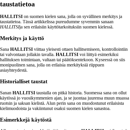
taustatietoa
HALLITSI
on suomen kielen sana, jolla on syvällinen merkitys ja
taustatietoa. Tässä artikkelissa pureudumme syvemmin sanaan
HALLITSI
ja sen erilaisiin käyttötarkoituksiin suomen kielessä.
Merkitys ja käyttö
Sana
HALLITSI
viittaa yleisesti ottaen hallitsemiseen, kontrollointiin
tai valvontaan jollakin tavalla.
HALLITSI
voi liittyä esimerkiksi
hallituksen toimintaan, valtaan tai päätöksentekoon. Kyseessä on siis
monipuolinen sana, jolla on erilaisia merkityksiä riippuen
asiayhteydestä.
Historialliset taustat
Sanan
HALLITSI
taustalla on pitkä historia. Suomessa sana on ollut
käytössä jo vuosikymmenien ajan, ja se juontaa juurensa muun muassa
ruotsin ja saksan kielistä. Alun perin sana on muodostunut erilaisista
kielimuodoista ja vakiintunut osaksi suomen kielen sanastoa.
Esimerkkejä käytöstä