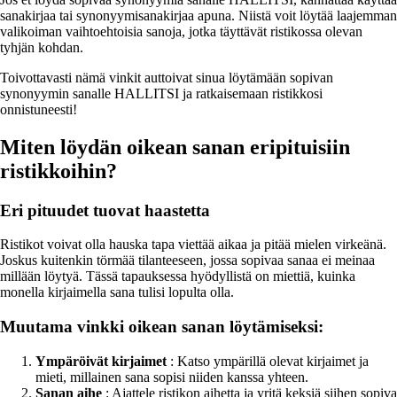
sanakirjaa tai synonyymisanakirjaa apuna. Niistä voit löytää laajemman
valikoiman vaihtoehtoisia sanoja, jotka täyttävät ristikossa olevan
tyhjän kohdan.
Toivottavasti nämä vinkit auttoivat sinua löytämään sopivan
synonyymin sanalle HALLITSI ja ratkaisemaan ristikkosi
onnistuneesti!
Miten löydän oikean sanan eripituisiin
ristikkoihin?
Eri pituudet tuovat haastetta
Ristikot voivat olla hauska tapa viettää aikaa ja pitää mielen virkeänä.
Joskus kuitenkin törmää tilanteeseen, jossa sopivaa sanaa ei meinaa
millään löytyä. Tässä tapauksessa hyödyllistä on miettiä, kuinka
monella kirjaimella sana tulisi lopulta olla.
Muutama vinkki oikean sanan löytämiseksi:
Ympäröivät kirjaimet
: Katso ympärillä olevat kirjaimet ja
mieti, millainen sana sopisi niiden kanssa yhteen.
Sanan aihe
: Ajattele ristikon aihetta ja yritä keksiä siihen sopiva