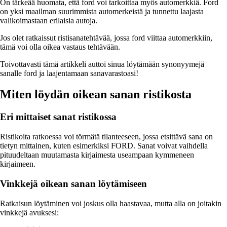
On tärkeää huomata, että ford voi tarkoittaa myös automerkkiä. Ford
on yksi maailman suurimmista automerkeistä ja tunnettu laajasta
valikoimastaan erilaisia autoja.
Jos olet ratkaissut ristisanatehtävää, jossa ford viittaa automerkkiin,
tämä voi olla oikea vastaus tehtävään.
Toivottavasti tämä artikkeli auttoi sinua löytämään synonyymejä
sanalle ford ja laajentamaan sanavarastoasi!
Miten löydän oikean sanan ristikosta
Eri mittaiset sanat ristikossa
Ristikoita ratkoessa voi törmätä tilanteeseen, jossa etsittävä sana on
tietyn mittainen, kuten esimerkiksi FORD. Sanat voivat vaihdella
pituudeltaan muutamasta kirjaimesta useampaan kymmeneen
kirjaimeen.
Vinkkejä oikean sanan löytämiseen
Ratkaisun löytäminen voi joskus olla haastavaa, mutta alla on joitakin
vinkkejä avuksesi: