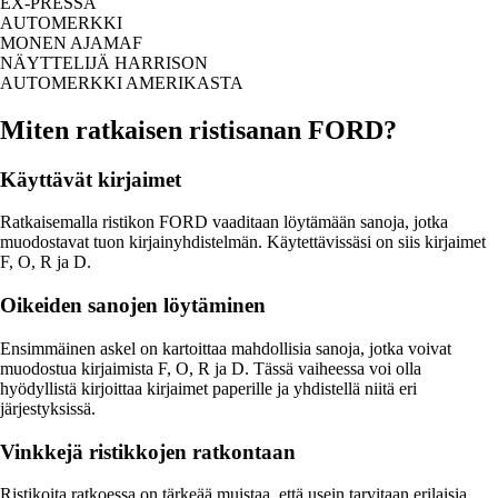
EX-PRESSA
AUTOMERKKI
MONEN AJAMAF
NÄYTTELIJÄ HARRISON
AUTOMERKKI AMERIKASTA
Miten ratkaisen ristisanan FORD?
Käyttävät kirjaimet
Ratkaisemalla ristikon FORD vaaditaan löytämään sanoja, jotka
muodostavat tuon kirjainyhdistelmän. Käytettävissäsi on siis kirjaimet
F, O, R ja D.
Oikeiden sanojen löytäminen
Ensimmäinen askel on kartoittaa mahdollisia sanoja, jotka voivat
muodostua kirjaimista F, O, R ja D. Tässä vaiheessa voi olla
hyödyllistä kirjoittaa kirjaimet paperille ja yhdistellä niitä eri
järjestyksissä.
Vinkkejä ristikkojen ratkontaan
Ristikoita ratkoessa on tärkeää muistaa, että usein tarvitaan erilaisia