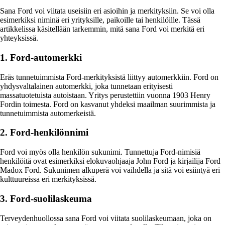
Sana Ford voi viitata useisiin eri asioihin ja merkityksiin. Se voi olla
esimerkiksi niminä eri yrityksille, paikoille tai henkilöille. Tässä
artikkelissa käsitellään tarkemmin, mitä sana Ford voi merkitä eri
yhteyksissä.
1. Ford-automerkki
Eräs tunnetuimmista Ford-merkityksistä liittyy automerkkiin. Ford on
yhdysvaltalainen automerkki, joka tunnetaan erityisesti
massatuotetuista autoistaan. Yritys perustettiin vuonna 1903 Henry
Fordin toimesta. Ford on kasvanut yhdeksi maailman suurimmista ja
tunnetuimmista automerkeistä.
2. Ford-henkilönnimi
Ford voi myös olla henkilön sukunimi. Tunnettuja Ford-nimisiä
henkilöitä ovat esimerkiksi elokuvaohjaaja John Ford ja kirjailija Ford
Madox Ford. Sukunimen alkuperä voi vaihdella ja sitä voi esiintyä eri
kulttuureissa eri merkityksissä.
3. Ford-suolilaskeuma
Terveydenhuollossa sana Ford voi viitata suolilaskeumaan, joka on