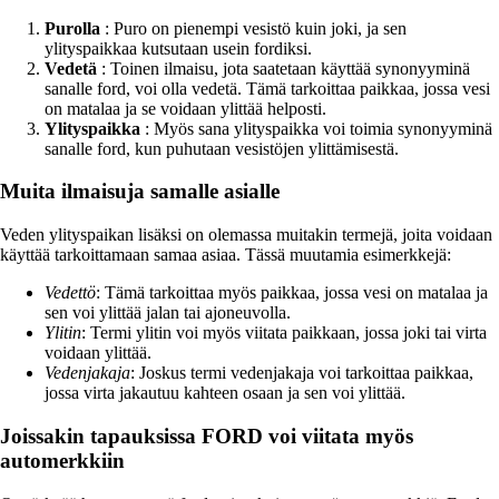
Purolla
: Puro on pienempi vesistö kuin joki, ja sen
ylityspaikkaa kutsutaan usein fordiksi.
Vedetä
: Toinen ilmaisu, jota saatetaan käyttää synonyyminä
sanalle ford, voi olla vedetä. Tämä tarkoittaa paikkaa, jossa vesi
on matalaa ja se voidaan ylittää helposti.
Ylityspaikka
: Myös sana ylityspaikka voi toimia synonyyminä
sanalle ford, kun puhutaan vesistöjen ylittämisestä.
Muita ilmaisuja samalle asialle
Veden ylityspaikan lisäksi on olemassa muitakin termejä, joita voidaan
käyttää tarkoittamaan samaa asiaa. Tässä muutamia esimerkkejä:
Vedettö
: Tämä tarkoittaa myös paikkaa, jossa vesi on matalaa ja
sen voi ylittää jalan tai ajoneuvolla.
Ylitin
: Termi ylitin voi myös viitata paikkaan, jossa joki tai virta
voidaan ylittää.
Vedenjakaja
: Joskus termi vedenjakaja voi tarkoittaa paikkaa,
jossa virta jakautuu kahteen osaan ja sen voi ylittää.
Joissakin tapauksissa FORD voi viitata myös
automerkkiin