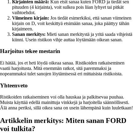
Kirjainten määrä:
Kun etsit sanaa kuten FORD ja tiedät sen
pituuden (4 kirjainta), voit sulkea pois liian lyhyet tai pitkät
vaihtoehdot.
Viimeinen kirjain:
Jos tiedät esimerkiksi, että sanan viimeinen
kirjain on D, voit keskittyä etsimään sanaa, joka päättyy tähän
kirjaimeen.
Sanan merkitys:
Mieti sanan merkitystä ja yritä saada vihjeistä
kiinni. Usein ristikon vihje auttaa löytämään oikean sanan.
Harjoitus tekee mestarin
Ei hätää, jos et heti löydä oikeaa sanaa. Ristikoiden ratkaiseminen
vaatii harjoitusta. Mitä enemmän ratkot, sitä paremmaksi ja
nopeammaksi tulet sanojen löytämisessä eri mittaisista ristikoista.
Yhteenveto
Ristikoiden ratkaiseminen voi olla hauskaa ja palkitsevaa puuhaa.
Muista käyttää edellä mainittuja vinkkejä ja harjoitella säännöllisesti.
Älä anna periksi, sillä oikea sana on usein lähempänä kuin luuletkaan!
Artikkelin merkitys: Miten sanan FORD
voi tulkita?