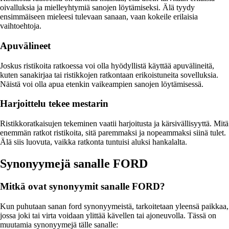
oivalluksia ja mielleyhtymiä sanojen löytämiseksi. Älä tyydy
ensimmäiseen mieleesi tulevaan sanaan, vaan kokeile erilaisia
vaihtoehtoja.
Apuvälineet
Joskus ristikoita ratkoessa voi olla hyödyllistä käyttää apuvälineitä,
kuten sanakirjaa tai ristikkojen ratkontaan erikoistuneita sovelluksia.
Näistä voi olla apua etenkin vaikeampien sanojen löytämisessä.
Harjoittelu tekee mestarin
Ristikkoratkaisujen tekeminen vaatii harjoitusta ja kärsivällisyyttä. Mitä
enemmän ratkot ristikoita, sitä paremmaksi ja nopeammaksi siinä tulet.
Älä siis luovuta, vaikka ratkonta tuntuisi aluksi hankalalta.
Synonyymejä sanalle FORD
Mitkä ovat synonyymit sanalle FORD?
Kun puhutaan sanan ford synonyymeistä, tarkoitetaan yleensä paikkaa,
jossa joki tai virta voidaan ylittää kävellen tai ajoneuvolla. Tässä on
muutamia synonyymejä tälle sanalle: