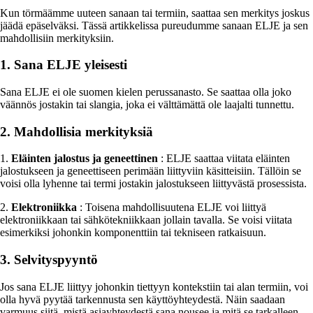
Kun törmäämme uuteen sanaan tai termiin, saattaa sen merkitys joskus
jäädä epäselväksi. Tässä artikkelissa pureudumme sanaan ELJE ja sen
mahdollisiin merkityksiin.
1. Sana ELJE yleisesti
Sana ELJE ei ole suomen kielen perussanasto. Se saattaa olla joko
väännös jostakin tai slangia, joka ei välttämättä ole laajalti tunnettu.
2. Mahdollisia merkityksiä
1.
Eläinten jalostus ja geneettinen
: ELJE saattaa viitata eläinten
jalostukseen ja geneettiseen perimään liittyviin käsitteisiin. Tällöin se
voisi olla lyhenne tai termi jostakin jalostukseen liittyvästä prosessista.
2.
Elektroniikka
: Toisena mahdollisuutena ELJE voi liittyä
elektroniikkaan tai sähkötekniikkaan jollain tavalla. Se voisi viitata
esimerkiksi johonkin komponenttiin tai tekniseen ratkaisuun.
3. Selvityspyyntö
Jos sana ELJE liittyy johonkin tiettyyn kontekstiin tai alan termiin, voi
olla hyvä pyytää tarkennusta sen käyttöyhteydestä. Näin saadaan
varmuus siitä, mistä asiayhteydestä sana nousee ja mitä se tarkalleen