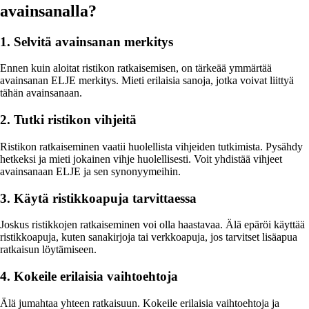
avainsanalla?
1. Selvitä avainsanan merkitys
Ennen kuin aloitat ristikon ratkaisemisen, on tärkeää ymmärtää
avainsanan ELJE merkitys. Mieti erilaisia sanoja, jotka voivat liittyä
tähän avainsanaan.
2. Tutki ristikon vihjeitä
Ristikon ratkaiseminen vaatii huolellista vihjeiden tutkimista. Pysähdy
hetkeksi ja mieti jokainen vihje huolellisesti. Voit yhdistää vihjeet
avainsanaan ELJE ja sen synonyymeihin.
3. Käytä ristikkoapuja tarvittaessa
Joskus ristikkojen ratkaiseminen voi olla haastavaa. Älä epäröi käyttää
ristikkoapuja, kuten sanakirjoja tai verkkoapuja, jos tarvitset lisäapua
ratkaisun löytämiseen.
4. Kokeile erilaisia vaihtoehtoja
Älä jumahtaa yhteen ratkaisuun. Kokeile erilaisia vaihtoehtoja ja