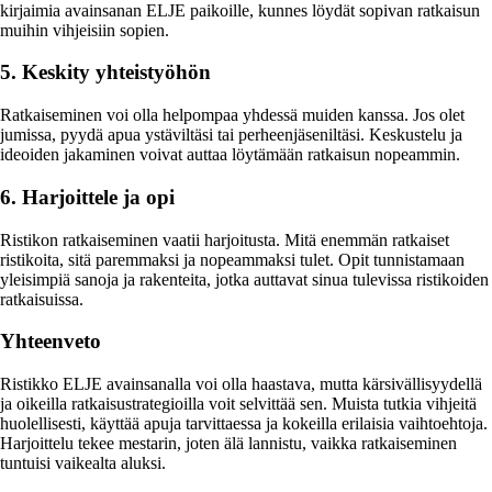
kirjaimia avainsanan ELJE paikoille, kunnes löydät sopivan ratkaisun
muihin vihjeisiin sopien.
5. Keskity yhteistyöhön
Ratkaiseminen voi olla helpompaa yhdessä muiden kanssa. Jos olet
jumissa, pyydä apua ystäviltäsi tai perheenjäseniltäsi. Keskustelu ja
ideoiden jakaminen voivat auttaa löytämään ratkaisun nopeammin.
6. Harjoittele ja opi
Ristikon ratkaiseminen vaatii harjoitusta. Mitä enemmän ratkaiset
ristikoita, sitä paremmaksi ja nopeammaksi tulet. Opit tunnistamaan
yleisimpiä sanoja ja rakenteita, jotka auttavat sinua tulevissa ristikoiden
ratkaisuissa.
Yhteenveto
Ristikko ELJE avainsanalla voi olla haastava, mutta kärsivällisyydellä
ja oikeilla ratkaisustrategioilla voit selvittää sen. Muista tutkia vihjeitä
huolellisesti, käyttää apuja tarvittaessa ja kokeilla erilaisia vaihtoehtoja.
Harjoittelu tekee mestarin, joten älä lannistu, vaikka ratkaiseminen
tuntuisi vaikealta aluksi.