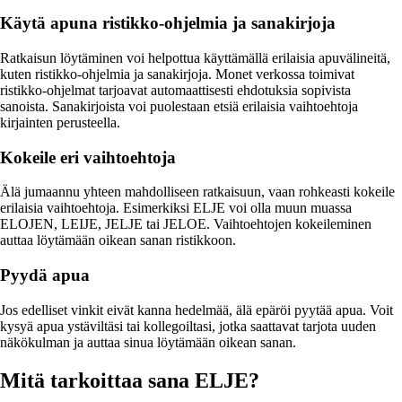
Käytä apuna ristikko-ohjelmia ja sanakirjoja
Ratkaisun löytäminen voi helpottua käyttämällä erilaisia apuvälineitä,
kuten ristikko-ohjelmia ja sanakirjoja. Monet verkossa toimivat
ristikko-ohjelmat tarjoavat automaattisesti ehdotuksia sopivista
sanoista. Sanakirjoista voi puolestaan etsiä erilaisia vaihtoehtoja
kirjainten perusteella.
Kokeile eri vaihtoehtoja
Älä jumaannu yhteen mahdolliseen ratkaisuun, vaan rohkeasti kokeile
erilaisia vaihtoehtoja. Esimerkiksi ELJE voi olla muun muassa
ELOJEN, LEIJE, JELJE tai JELOE. Vaihtoehtojen kokeileminen
auttaa löytämään oikean sanan ristikkoon.
Pyydä apua
Jos edelliset vinkit eivät kanna hedelmää, älä epäröi pyytää apua. Voit
kysyä apua ystäviltäsi tai kollegoiltasi, jotka saattavat tarjota uuden
näkökulman ja auttaa sinua löytämään oikean sanan.
Mitä tarkoittaa sana ELJE?