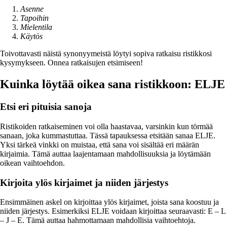
Asenne
Tapoihin
Mielentila
Käytös
Toivottavasti näistä synonyymeistä löytyi sopiva ratkaisu ristikkosi
kysymykseen. Onnea ratkaisujen etsimiseen!
Kuinka löytää oikea sana ristikkoon: ELJE
Etsi eri pituisia sanoja
Ristikoiden ratkaiseminen voi olla haastavaa, varsinkin kun törmää
sanaan, joka kummastuttaa. Tässä tapauksessa etsitään sanaa ELJE.
Yksi tärkeä vinkki on muistaa, että sana voi sisältää eri määrän
kirjaimia. Tämä auttaa laajentamaan mahdollisuuksia ja löytämään
oikean vaihtoehdon.
Kirjoita ylös kirjaimet ja niiden järjestys
Ensimmäinen askel on kirjoittaa ylös kirjaimet, joista sana koostuu ja
niiden järjestys. Esimerkiksi ELJE voidaan kirjoittaa seuraavasti: E – L
– J – E. Tämä auttaa hahmottamaan mahdollisia vaihtoehtoja.