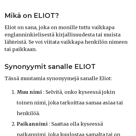
Mikä on ELIOT?
Eliot on sana, joka on monille tuttu vaikkapa
englanninkielisestä kirjallisuudesta tai muista
lähteistä. Se voi viitata vaikkapa henkilön nimeen
tai paikkaan.
Synonyymit sanalle ELIOT
Tässä muutamia synonyymejä sanalle Eliot:
Muu nimi
: Selvitä, onko kyseessä jokin
toinen nimi, joka tarkoittaa samaa asiaa tai
henkilöä.
Paikannimi
: Saattaa olla kyseessä
paikannimi, joka kuulostaa samalta tai on