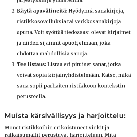
Käytä apuvälineitä:
Hyödynnä sanakirjoja,
ristikkosovelluksia tai verkkosanakirjoja
apuna. Voit syöttää tiedossasi olevat kirjaimet
ja niiden sijainnit apuohjelmaan, joka
ehdottaa mahdollisia sanoja.
Tee listaus:
Listaa eri pituiset sanat, jotka
voivat sopia kirjainyhdistelmään. Katso, mikä
sana sopii parhaiten ristikkoon kontekstin
perusteella.
Muista kärsivällisyys ja harjoittelu:
Monet ristikkoihin erikoistuneet vinkit ja
ratkaisumallit perustuvat harjoitteluun. Mitä