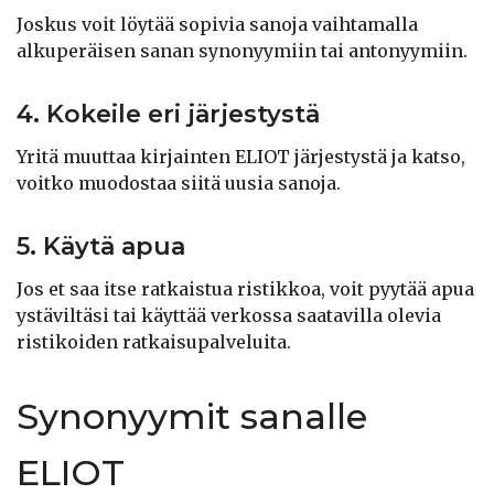
Joskus voit löytää sopivia sanoja vaihtamalla
alkuperäisen sanan synonyymiin tai antonyymiin.
4. Kokeile eri järjestystä
Yritä muuttaa kirjainten ELIOT järjestystä ja katso,
voitko muodostaa siitä uusia sanoja.
5. Käytä apua
Jos et saa itse ratkaistua ristikkoa, voit pyytää apua
ystäviltäsi tai käyttää verkossa saatavilla olevia
ristikoiden ratkaisupalveluita.
Synonyymit sanalle
ELIOT