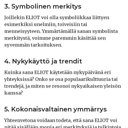
3. Symbolinen merkitys
Joillekin ELIOT voi olla symboliikkaa liittyen
esimerkiksi unelmiin, toiveisiin tai
menneisyyteen. Ymmärtämällä sanan symbolista
merkitystä, voimme paremmin käsittää sen
syvemmän tarkoituksen.
4. Nykykäyttö ja trendit
Kuinka sana ELIOT käytetään nykypäivänä eri
yhteyksissä? Onko se osa populaarikulttuuria tai
trendejä, ja miten se resonoi nykyaikaisen yleisön
kanssa?
5. Kokonaisvaltainen ymmärrys
Yhteenvetona voidaan todeta, että sana ELIOT voi
pitää sisällään monia eri merkityksiä ja tulkintoja