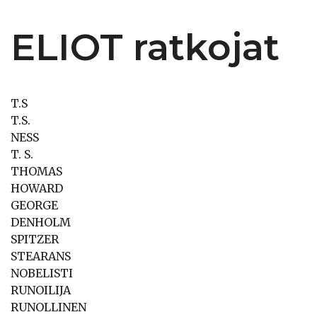
ELIOT ratkojat
T.S
T.S.
NESS
T. S.
THOMAS
HOWARD
GEORGE
DENHOLM
SPITZER
STEARANS
NOBELISTI
RUNOILIJA
RUNOLLINEN