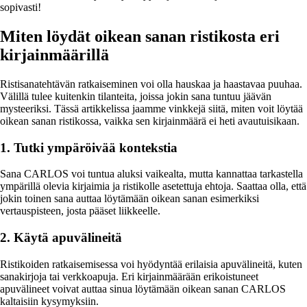
sopivasti!
Miten löydät oikean sanan ristikosta eri
kirjainmäärillä
Ristisanatehtävän ratkaiseminen voi olla hauskaa ja haastavaa puuhaa.
Välillä tulee kuitenkin tilanteita, joissa jokin sana tuntuu jäävän
mysteeriksi. Tässä artikkelissa jaamme vinkkejä siitä, miten voit löytää
oikean sanan ristikossa, vaikka sen kirjainmäärä ei heti avautuisikaan.
1. Tutki ympäröivää kontekstia
Sana CARLOS voi tuntua aluksi vaikealta, mutta kannattaa tarkastella
ympärillä olevia kirjaimia ja ristikolle asetettuja ehtoja. Saattaa olla, että
jokin toinen sana auttaa löytämään oikean sanan esimerkiksi
vertauspisteen, josta pääset liikkeelle.
2. Käytä apuvälineitä
Ristikoiden ratkaisemisessa voi hyödyntää erilaisia apuvälineitä, kuten
sanakirjoja tai verkkoapuja. Eri kirjainmäärään erikoistuneet
apuvälineet voivat auttaa sinua löytämään oikean sanan CARLOS
kaltaisiin kysymyksiin.