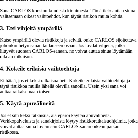
Sana CARLOS koostuu kuudesta kirjaimesta. Tämä tieto auttaa sinua
valitsemaan oikeat vaihtoehdot, kun täytät ristikon muita kohtia.
3. Etsi vihjeitä ympärillä
Katso ympärillä olevia ristikkoja ja selvitä, onko CARLOS sijoitettava
johonkin tietyn sanan tai lauseen osaan. Jos löydät vihjeitä, jotka
liittyvät suoraan CARLOS-sanaan, ne voivat auttaa sinua löytämään
oikean ratkaisun.
4. Kokeile erilaisia vaihtoehtoja
Ei hätää, jos et keksi ratkaisua heti. Kokeile erilaisia vaihtoehtoja ja
täytä ristikkoa muilla lähellä olevilla sanoilla. Usein yksi sana voi
auttaa ratkaisemaan toisen.
5. Käytä apuvälineitä
Jos et silti keksi ratkaisua, älä epäröi käyttää apuvälineitä.
Verkkopalveluista ja sanakirjoista löytyy ristikkoratkaisuohjelmia, jotka
voivat auttaa sinua löytämään CARLOS-sanan oikean paikan
ristikossa.