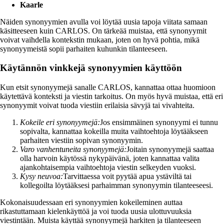
Kaarle
Näiden synonyymien avulla voi löytää uusia tapoja viitata samaan
käsitteeseen kuin CARLOS. On tärkeää muistaa, että synonyymit
voivat vaihdella kontekstin mukaan, joten on hyvä pohtia, mikä
synonyymeistä sopii parhaiten kuhunkin tilanteeseen.
Käytännön vinkkejä synonyymien käyttöön
Kun etsit synonyymejä sanalle CARLOS, kannattaa ottaa huomioon
käytettävä konteksti ja viestin tarkoitus. On myös hyvä muistaa, että eri
synonyymit voivat tuoda viestiin erilaisia sävyjä tai vivahteita.
Kokeile eri synonyymejä:
Jos ensimmäinen synonyymi ei tunnu
sopivalta, kannattaa kokeilla muita vaihtoehtoja löytääkseen
parhaiten viestiin sopivan synonyymin.
Varo vanhentuneita synonyymejä:
Joitain synonyymejä saattaa
olla harvoin käytössä nykypäivänä, joten kannattaa valita
ajankohtaisempia vaihtoehtoja viestin selkeyden vuoksi.
Kysy neuvoa:
Tarvittaessa voit pyytää apua ystäviltä tai
kollegoilta löytääksesi parhaimman synonyymin tilanteeseesi.
Kokonaisuudessaan eri synonyymien kokeileminen auttaa
rikastuttamaan kielenkäyttöä ja voi tuoda uusia ulottuvuuksia
viestintään. Muista käyttää synonyymejä harkiten ja tilanteeseen