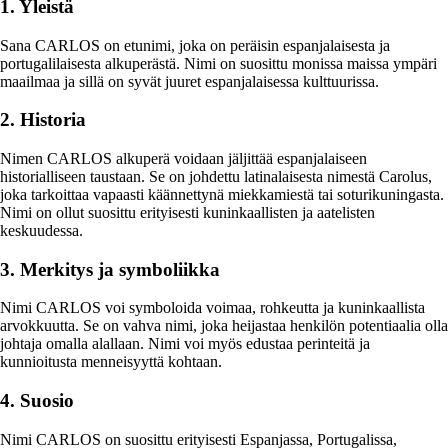
1. Yleistä
Sana CARLOS on etunimi, joka on peräisin espanjalaisesta ja
portugalilaisesta alkuperästä. Nimi on suosittu monissa maissa ympäri
maailmaa ja sillä on syvät juuret espanjalaisessa kulttuurissa.
2. Historia
Nimen CARLOS alkuperä voidaan jäljittää espanjalaiseen
historialliseen taustaan. Se on johdettu latinalaisesta nimestä Carolus,
joka tarkoittaa vapaasti käännettynä miekkamiestä tai soturikuningasta.
Nimi on ollut suosittu erityisesti kuninkaallisten ja aatelisten
keskuudessa.
3. Merkitys ja symboliikka
Nimi CARLOS voi symboloida voimaa, rohkeutta ja kuninkaallista
arvokkuutta. Se on vahva nimi, joka heijastaa henkilön potentiaalia olla
johtaja omalla alallaan. Nimi voi myös edustaa perinteitä ja
kunnioitusta menneisyyttä kohtaan.
4. Suosio
Nimi CARLOS on suosittu erityisesti Espanjassa, Portugalissa,