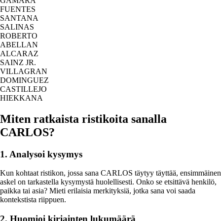
GAMARA
FUENTES
SANTANA
SALINAS
ROBERTO
ABELLAN
ALCARAZ
SAINZ JR.
VILLAGRAN
DOMINGUEZ
CASTILLEJO
HIEKKANA
Miten ratkaista ristikoita sanalla
CARLOS?
1. Analysoi kysymys
Kun kohtaat ristikon, jossa sana CARLOS täytyy täyttää, ensimmäinen
askel on tarkastella kysymystä huolellisesti. Onko se etsittävä henkilö,
paikka tai asia? Mieti erilaisia merkityksiä, jotka sana voi saada
kontekstista riippuen.
2. Huomioi kirjainten lukumäärä