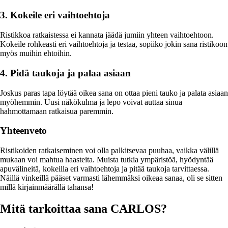
3. Kokeile eri vaihtoehtoja
Ristikkoa ratkaistessa ei kannata jäädä jumiin yhteen vaihtoehtoon.
Kokeile rohkeasti eri vaihtoehtoja ja testaa, sopiiko jokin sana ristikoon
myös muihin ehtoihin.
4. Pidä taukoja ja palaa asiaan
Joskus paras tapa löytää oikea sana on ottaa pieni tauko ja palata asiaan
myöhemmin. Uusi näkökulma ja lepo voivat auttaa sinua
hahmottamaan ratkaisua paremmin.
Yhteenveto
Ristikoiden ratkaiseminen voi olla palkitsevaa puuhaa, vaikka välillä
mukaan voi mahtua haasteita. Muista tutkia ympäristöä, hyödyntää
apuvälineitä, kokeilla eri vaihtoehtoja ja pitää taukoja tarvittaessa.
Näillä vinkeillä pääset varmasti lähemmäksi oikeaa sanaa, oli se sitten
millä kirjainmäärällä tahansa!
Mitä tarkoittaa sana CARLOS?