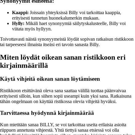
Synonyymit esineenä:
Kaappi:
Joissain yhteyksissä Billy voi tarkoittaa kaappia,
erityisesti tunnetun huonekalumerkin mukaan.
Hylly:
Mikäli haet synonyymiä säilytyskalusteelle, Billy voi
viitata myös hyllyyn.
Toivottavasti näistä synonyymeistä löydät sopivan ratkaisun ristikkoon
tai tarpeeseesi ilmaista itseäsi eri tavoin sanasta Billy.
Miten löydät oikean sanan ristikkoon eri
kirjainmäärillä
Käytä vihjeitä oikean sanan löytämiseen
Ristikkoon etsittävänä oleva sana saattaa välillä tuottaa päänvaivaa
erityisesti silloin, kun siihen sopii useampi kuin yksi sana. Ratkaisuna
tähän ongelmaan on käyttää ristikossa olevia vihjeitä hyväksi.
Tarvittaessa hyödynnä kirjainmäärää
Kun mietitään sanaa BILLY, se voi tarkoittaa useita erilaisia asioita
riippuen annetusta vihjeestä. Yhtä tiettyä sanaa etsiessä voi olla