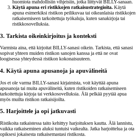
huomiota mahdollisiin vihjeisiin, jotka liittyvät BILLY-sanaan.
Käytä apuna eri ristikkojen ratkaisustrategioita.
Käytä
apuna esimerkiksi ristikon peilikuvaa tai oikeanlaisia ristikkojen
ratkaisemiseen tarkoitettuja työkaluja, kuten sanakirjoja tai
ristikkosovelluksia.
3. Tarkista oikeinkirjoitus ja konteksti
Varmista aina, että kirjoitat BILLY-sanasi oikein. Tarkista, että sanasi
sopivat yhteen muiden ristikon sanojen kanssa ja että ne ovat
loogisessa yhteydessä ristikon kokonaisuuteen.
4. Käytä apuna apusanoja ja apuvälineitä
Jos et ole varma BILLY-sanasi kirjaimista, voit käyttää apuna
apusanoja tai muita apuvälineitä, kuten ristikoiden ratkaisemiseen
tarkoitettuja kirjoja tai verkkosovelluksia. Älä pelkää pyytää apua
myös muilta ristikon ratkaisijoilta.
5. Harjoittele ja opi jatkuvasti
Ristikoita ratkaistessa taito kehittyy harjoituksen kautta. Älä lannistu,
vaikka ratkaiseminen aluksi tuntuisi vaikealta. Jatka harjoittelua ja ota
opiksesi jokaisesta ratkaisemastasi ristikosta.