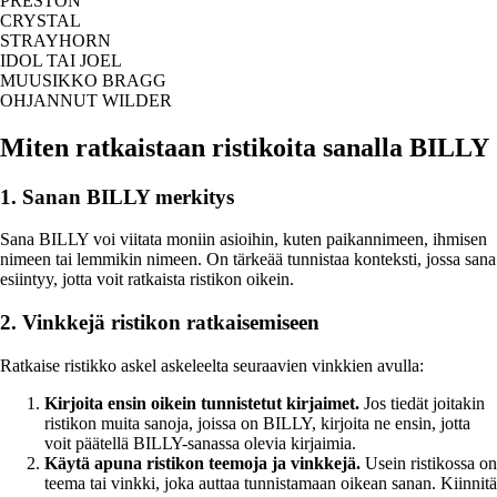
PRESTON
CRYSTAL
STRAYHORN
IDOL TAI JOEL
MUUSIKKO BRAGG
OHJANNUT WILDER
Miten ratkaistaan ristikoita sanalla BILLY
1. Sanan BILLY merkitys
Sana BILLY voi viitata moniin asioihin, kuten paikannimeen, ihmisen
nimeen tai lemmikin nimeen. On tärkeää tunnistaa konteksti, jossa sana
esiintyy, jotta voit ratkaista ristikon oikein.
2. Vinkkejä ristikon ratkaisemiseen
Ratkaise ristikko askel askeleelta seuraavien vinkkien avulla:
Kirjoita ensin oikein tunnistetut kirjaimet.
Jos tiedät joitakin
ristikon muita sanoja, joissa on BILLY, kirjoita ne ensin, jotta
voit päätellä BILLY-sanassa olevia kirjaimia.
Käytä apuna ristikon teemoja ja vinkkejä.
Usein ristikossa on
teema tai vinkki, joka auttaa tunnistamaan oikean sanan. Kiinnitä