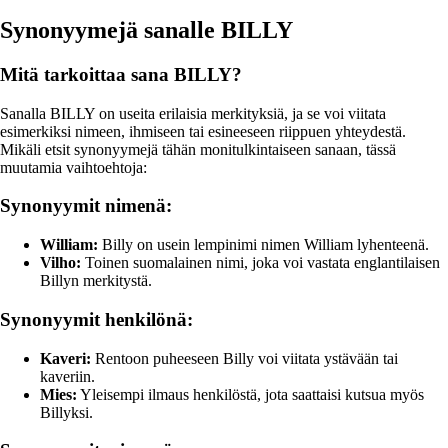
Synonyymejä sanalle BILLY
Mitä tarkoittaa sana BILLY?
Sanalla BILLY on useita erilaisia merkityksiä, ja se voi viitata
esimerkiksi nimeen, ihmiseen tai esineeseen riippuen yhteydestä.
Mikäli etsit synonyymejä tähän monitulkintaiseen sanaan, tässä
muutamia vaihtoehtoja:
Synonyymit nimenä:
William:
Billy on usein lempinimi nimen William lyhenteenä.
Vilho:
Toinen suomalainen nimi, joka voi vastata englantilaisen
Billyn merkitystä.
Synonyymit henkilönä:
Kaveri:
Rentoon puheeseen Billy voi viitata ystävään tai
kaveriin.
Mies:
Yleisempi ilmaus henkilöstä, jota saattaisi kutsua myös
Billyksi.