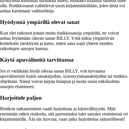
hyödyllistä kiinnittää huomiota siihen, montako kirjainta sanassa tulee
olla. Ristikkosanat vaihtelevat usein kirjainmäärältään, joten tämä voi
auttaa karsimaan vaihtoehtoja.
Hyödynnä ympärillä olevat sanat
Kun olet ratkonut joitain muita ristikkosanoja ympäriltä, ne voivat
auttaa löytämään oikean sanan BILLY. Yritä tutkia ympäröivän
kontekstin merkitystä ja katso, miten sana sopii yhteen muiden
ratkottujen sanojen kanssa.
Käytä apuvälineitä tarvittaessa
Jos et vieläkään löydä oikeaa sanaa BILLY, voit turvautua
apuvälineisiin kuten sanakirjoihin, synonyymisanakirjoihin tai ristikko-
ohjelmiin. Nämä voivat tarjota lisäapua ja tuoda uusia näkökulmia
sanojen etsimiseen.
Harjoittele paljon
Ristikon ratkaiseminen vaatii harjoitusta ja kärsivällisyyttä. Mitä
enemmän ratkot ristikoita, sitä paremmaksi tulet sanojen etsimisessä eri
kirjainmäärillä. Älä siis luovuta, vaan jatka harjoittelua säännöllisesti!