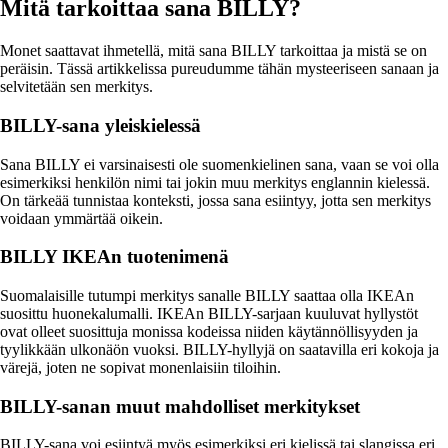
Mitä tarkoittaa sana BILLY?
Monet saattavat ihmetellä, mitä sana BILLY tarkoittaa ja mistä se on
peräisin. Tässä artikkelissa pureudumme tähän mysteeriseen sanaan ja
selvitetään sen merkitys.
BILLY-sana yleiskielessä
Sana BILLY ei varsinaisesti ole suomenkielinen sana, vaan se voi olla
esimerkiksi henkilön nimi tai jokin muu merkitys englannin kielessä.
On tärkeää tunnistaa konteksti, jossa sana esiintyy, jotta sen merkitys
voidaan ymmärtää oikein.
BILLY IKEAn tuotenimenä
Suomalaisille tutumpi merkitys sanalle BILLY saattaa olla IKEAn
suosittu huonekalumalli. IKEAn BILLY-sarjaan kuuluvat hyllystöt
ovat olleet suosittuja monissa kodeissa niiden käytännöllisyyden ja
tyylikkään ulkonäön vuoksi. BILLY-hyllyjä on saatavilla eri kokoja ja
värejä, joten ne sopivat monenlaisiin tiloihin.
BILLY-sanan muut mahdolliset merkitykset
BILLY-sana voi esiintyä myös esimerkiksi eri kielissä tai slangissa eri