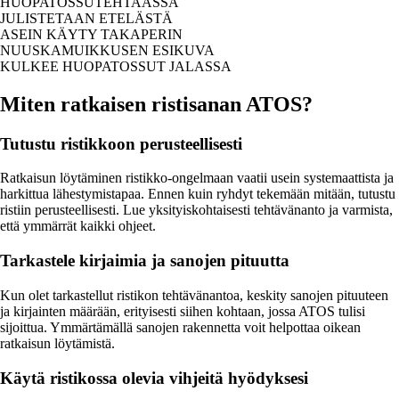
HUOPATOSSUTEHTAASSA
JULISTETAAN ETELÄSTÄ
ASEIN KÄYTY TAKAPERIN
NUUSKAMUIKKUSEN ESIKUVA
KULKEE HUOPATOSSUT JALASSA
Miten ratkaisen ristisanan ATOS?
Tutustu ristikkoon perusteellisesti
Ratkaisun löytäminen ristikko-ongelmaan vaatii usein systemaattista ja
harkittua lähestymistapaa. Ennen kuin ryhdyt tekemään mitään, tutustu
ristiin perusteellisesti. Lue yksityiskohtaisesti tehtävänanto ja varmista,
että ymmärrät kaikki ohjeet.
Tarkastele kirjaimia ja sanojen pituutta
Kun olet tarkastellut ristikon tehtävänantoa, keskity sanojen pituuteen
ja kirjainten määrään, erityisesti siihen kohtaan, jossa ATOS tulisi
sijoittua. Ymmärtämällä sanojen rakennetta voit helpottaa oikean
ratkaisun löytämistä.
Käytä ristikossa olevia vihjeitä hyödyksesi