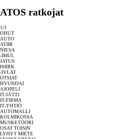
ATOS ratkojat
1/3
OHUT
AUTO
ATIIR
NIESA
-IMUL
JATUS
ISIIRK
-IVLAT
OTSIAT
HYUNDAI
AJOPELI
IT-JÄTTI
IT-FIRMA
IT-YHTIÖ
AUTOMALLI
KOLMIKOSSA
MUSKETÖÖRI
OSAT TOISIN
LYHYT MIETE