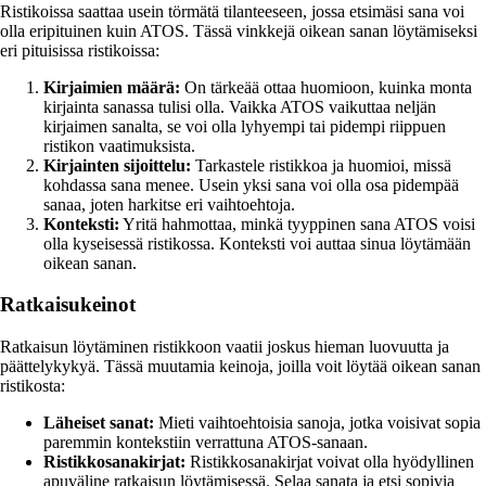
Ristikoissa saattaa usein törmätä tilanteeseen, jossa etsimäsi sana voi
olla eripituinen kuin ATOS. Tässä vinkkejä oikean sanan löytämiseksi
eri pituisissa ristikoissa:
Kirjaimien määrä:
On tärkeää ottaa huomioon, kuinka monta
kirjainta sanassa tulisi olla. Vaikka ATOS vaikuttaa neljän
kirjaimen sanalta, se voi olla lyhyempi tai pidempi riippuen
ristikon vaatimuksista.
Kirjainten sijoittelu:
Tarkastele ristikkoa ja huomioi, missä
kohdassa sana menee. Usein yksi sana voi olla osa pidempää
sanaa, joten harkitse eri vaihtoehtoja.
Konteksti:
Yritä hahmottaa, minkä tyyppinen sana ATOS voisi
olla kyseisessä ristikossa. Konteksti voi auttaa sinua löytämään
oikean sanan.
Ratkaisukeinot
Ratkaisun löytäminen ristikkoon vaatii joskus hieman luovuutta ja
päättelykykyä. Tässä muutamia keinoja, joilla voit löytää oikean sanan
ristikosta:
Läheiset sanat:
Mieti vaihtoehtoisia sanoja, jotka voisivat sopia
paremmin kontekstiin verrattuna ATOS-sanaan.
Ristikkosanakirjat:
Ristikkosanakirjat voivat olla hyödyllinen
apuväline ratkaisun löytämisessä. Selaa sanata ja etsi sopivia