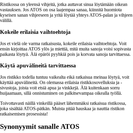
Ristikossa on yleensä vihjeitä, jotka auttavat sinua löytämään oikean
vastauksen. Jos ATOS on osa laajempaa sanaa, kiinnitä huomiota
kyseisen sanan vihjeeseen ja yritä löytää yhteys ATOS-palan ja vihjeen
välillä.
Kokeile erilaisia vaihtoehtoja
Jos et vielä ole varma ratkaisusta, kokeile erilaisia vaihtoehtoja. Voit
ensin kirjoittaa ATOS ylös ja miettiä, mitä muita sanoja voisi sopivasta
paikasta löytyä. Älä epäröi pyyhkiä pois ja korvata sanoja tarvittaessa.
Käytä apuvälineitä tarvittaessa
Jos ristikko todella tuntuu vaikealta eikä ratkaisua meinaa löytyä, voit
käyttää apuvälineitä. On olemassa erilaisia ristikkosovelluksia ja -
sivustoja, joista voit etsiä apua ja vinkkejä. Älä kuitenkaan sorru
huijaamaan, sillä onnistuminen on palkitsevampaa oikealla työllä.
Toivottavasti näillä vinkeillä pääset lähemmäksi ratkaisua ristikossa,
joka sisältää ATOS-pätkän. Muista pitää hauskaa ja nauttia ristikon
ratkaisemisen prosessista!
Synonyymit sanalle ATOS