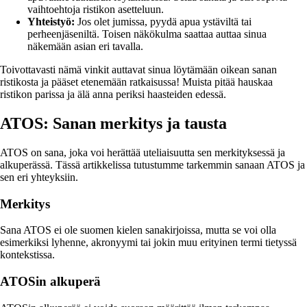
vaihtoehtoja ristikon asetteluun.
Yhteistyö:
Jos olet jumissa, pyydä apua ystäviltä tai
perheenjäseniltä. Toisen näkökulma saattaa auttaa sinua
näkemään asian eri tavalla.
Toivottavasti nämä vinkit auttavat sinua löytämään oikean sanan
ristikosta ja pääset etenemään ratkaisussa! Muista pitää hauskaa
ristikon parissa ja älä anna periksi haasteiden edessä.
ATOS: Sanan merkitys ja tausta
ATOS on sana, joka voi herättää uteliaisuutta sen merkityksessä ja
alkuperässä. Tässä artikkelissa tutustumme tarkemmin sanaan ATOS ja
sen eri yhteyksiin.
Merkitys
Sana ATOS ei ole suomen kielen sanakirjoissa, mutta se voi olla
esimerkiksi lyhenne, akronyymi tai jokin muu erityinen termi tietyssä
kontekstissa.
ATOSin alkuperä