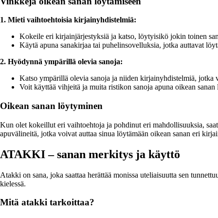
Vinkkejä oikean sanan löytämiseen
1. Mieti vaihtoehtoisia kirjainyhdistelmiä:
Kokeile eri kirjainjärjestyksiä ja katso, löytyisikö jokin toinen s
Käytä apuna sanakirjaa tai puhelinsovelluksia, jotka auttavat löyt
2. Hyödynnä ympärillä olevia sanoja:
Katso ympärillä olevia sanoja ja niiden kirjainyhdistelmiä, jotk
Voit käyttää vihjeitä ja muita ristikon sanoja apuna oikean sanan
Oikean sanan löytyminen
Kun olet kokeillut eri vaihtoehtoja ja pohdinut eri mahdollisuuksia, saata
apuvälineitä, jotka voivat auttaa sinua löytämään oikean sanan eri kirja
ATAKKI – sanan merkitys ja käyttö
Atakki on sana, joka saattaa herättää monissa uteliaisuutta sen tunnett
kielessä.
Mitä atakki tarkoittaa?