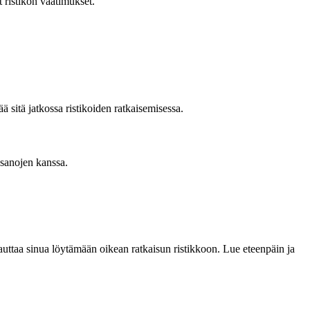
 ristikon vaatimukset.
 sitä jatkossa ristikoiden ratkaisemisessa.
n sanojen kanssa.
auttaa sinua löytämään oikean ratkaisun ristikkoon. Lue eteenpäin ja