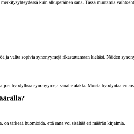
a merkitysyhteydessä kuin alkuperäinen sana. Tässä muutamia vaihtoehto
äyttöä ja valita sopivia synonyymejä rikastuttamaan kieltäsi. Näiden syno
tarjosi hyödyllisiä synonyymejä sanalle atakki. Muista hyödyntää erilaisia
äärällä?
, on tärkeää huomioida, että sana voi sisältää eri määrän kirjaimia.