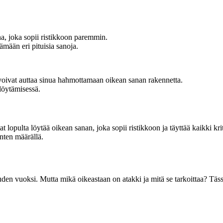
ana, joka sopii ristikkoon paremmin.
ämään eri pituisia sanoja.
a voivat auttaa sinua hahmottamaan oikean sanan rakennetta.
 löytämisessä.
t lopulta löytää oikean sanan, joka sopii ristikkoon ja täyttää kaikki kri
inten määrällä.
uuden vuoksi. Mutta mikä oikeastaan on atakki ja mitä se tarkoittaa? Täs