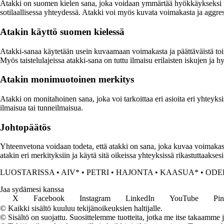
Atakki on suomen kielen sana, joka voidaan ymmärtää hyökkäykseksi tai 
sotilaallisessa yhteydessä. Atakki voi myös kuvata voimakasta ja aggressi
Atakin käyttö suomen kielessä
Atakki-sanaa käytetään usein kuvaamaan voimakasta ja päättäväistä toim
Myös taistelulajeissa atakki-sana on tuttu ilmaisu erilaisten iskujen ja
Atakin monimuotoinen merkitys
Atakki on monitahoinen sana, joka voi tarkoittaa eri asioita eri yhteyks
ilmaisua tai tunneilmaisua.
Johtopäätös
Yhteenvetona voidaan todeta, että atakki on sana, joka kuvaa voimakasta
atakin eri merkityksiin ja käytä sitä oikeissa yhteyksissä rikastuttaakse
LUOSTARISSA
•
AIV*
•
PETRI
•
HAJONTA
•
KAASUA*
•
ODE
Jaa sydämesi kanssa
X
Facebook
Instagram
LinkedIn
YouTube
Pin
© Kaikki sisältö kuuluu tekijänoikeuksien haltijalle.
© Sisältö on suojattu. Suosittelemme tuotteita, jotka me itse takaamme 