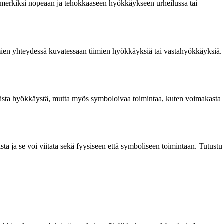
simerkiksi nopeaan ja tehokkaaseen hyökkäykseen urheilussa tai
umien yhteydessä kuvatessaan tiimien hyökkäyksiä tai vastahyökkäyksiä.
laallista hyökkäystä, mutta myös symboloivaa toimintaa, kuten voimakasta
ta ja se voi viitata sekä fyysiseen että symboliseen toimintaan. Tutustu