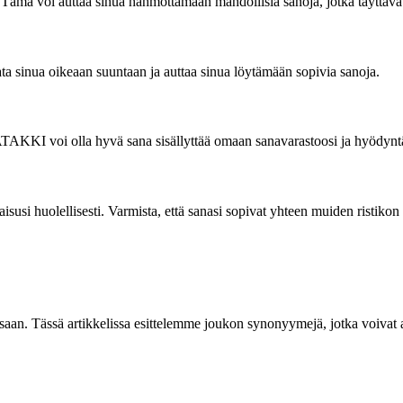
 Tämä voi auttaa sinua hahmottamaan mahdollisia sanoja, jotka täyttävät
jata sinua oikeaan suuntaan ja auttaa sinua löytämään sopivia sanoja.
 ATAKKI voi olla hyvä sana sisällyttää omaan sanavarastoosi ja hyödyntää
aisusi huolellisesti. Varmista, että sanasi sopivat yhteen muiden ristiko
ssaan. Tässä artikkelissa esittelemme joukon synonyymejä, jotka voivat 