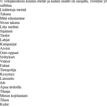
© Tekijänoikeus kuuluu meille ja kaikki sisältö on suojattu. Teemme yht
sallittua.
Lisätietoja meistä
Takana
Mitä edustamme
Sivun takana
Liity meihin
Sijainnit
Tiedot
Lahjat
Kampanjat
Arviot
Osto-oppaat
Selitykset
Videot
Faktat
Tietopohja
Kysymys
Lausunto
Job
Apua tiedoilla
Tilaaja
Minun kojelautani
Tilaus
Kulut