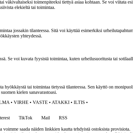
väkivaltaiseksi toimenpiteeksi tiettyä asiaa kohtaan. Se voi viitata e
ivista elekieltä tai toimintaa.
intaa jossakin tilanteessa. Sitä voi käyttää esimerkiksi urheilutapaht
 hyökkäysten yhteydessä.
issä. Se voi kuvata fyysistä toimintaa, kuten urheilusuoritusta tai soti
 hyökkäystä tai toimintaa tietyssä tilanteessa. Sen käyttö on monipuolis
si suomen kielen sanavarastoasi.
LMA
•
VIRHE
•
VASTE
•
ATAKKI
•
ILTIS
•
terest
TikTok
Mail
RSS
ja voimme saada näiden linkkien kautta tehdyistä ostoksista provisiota.