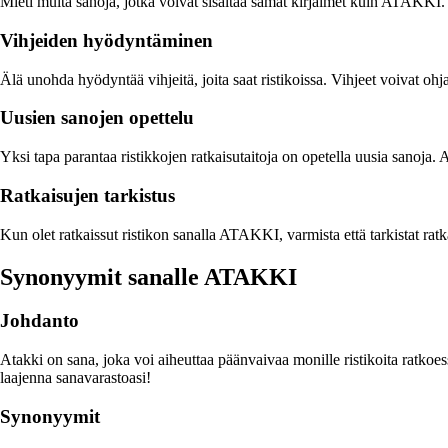
Mieti muita sanoja, jotka voivat sisältää samat kirjaimet kuin ATAKKI.
Vihjeiden hyödyntäminen
Älä unohda hyödyntää vihjeitä, joita saat ristikoissa. Vihjeet voivat oh
Uusien sanojen opettelu
Yksi tapa parantaa ristikkojen ratkaisutaitoja on opetella uusia sanoja.
Ratkaisujen tarkistus
Kun olet ratkaissut ristikon sanalla ATAKKI, varmista että tarkistat ratk
Synonyymit sanalle ATAKKI
Johdanto
Atakki on sana, joka voi aiheuttaa päänvaivaa monille ristikoita ratkoe
laajenna sanavarastoasi!
Synonyymit