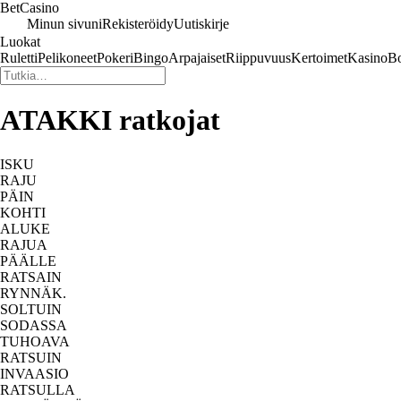
Bet
Casino
Minun sivuni
Rekisteröidy
Uutiskirje
Luokat
Ruletti
Pelikoneet
Pokeri
Bingo
Arpajaiset
Riippuvuus
Kertoimet
Kasino
Bo
ATAKKI ratkojat
ISKU
RAJU
PÄIN
KOHTI
ALUKE
RAJUA
PÄÄLLE
RATSAIN
RYNNÄK.
SOLTUIN
SODASSA
TUHOAVA
RATSUIN
INVAASIO
RATSULLA