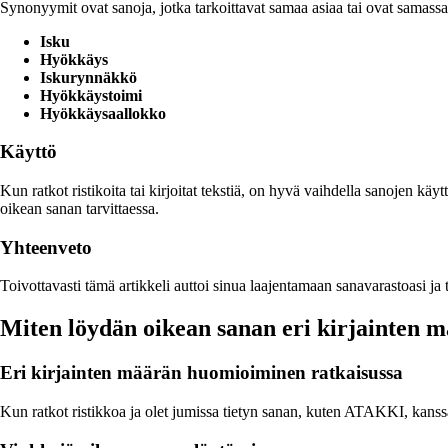
Synonyymit ovat sanoja, jotka tarkoittavat samaa asiaa tai ovat samass
Isku
Hyökkäys
Iskurynnäkkö
Hyökkäystoimi
Hyökkäysaallokko
Käyttö
Kun ratkot ristikoita tai kirjoitat tekstiä, on hyvä vaihdella sanojen k
oikean sanan tarvittaessa.
Yhteenveto
Toivottavasti tämä artikkeli auttoi sinua laajentamaan sanavarastoasi ja 
Miten löydän oikean sanan eri kirjainten m
Eri kirjainten määrän huomioiminen ratkaisussa
Kun ratkot ristikkoa ja olet jumissa tietyn sanan, kuten ATAKKI, kanssa