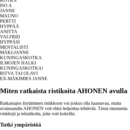
KOTKA
ISO A
JANNE
MAUNO
PERTTI
HYPPÄÄ
ANITTA
VALFRID
HYPPÄSI
MENTALISTI
MÄKI-JANNE
KUNINGASKOTKA
ILMOJEN HALKI
KUNINGASKOTKA!
RITVA TAI OLAVI
EX-MÄKIMIES JANNE
Miten ratkaista ristikoita AHONEN avulla
Ratkaisujen löytäminen ristikkoon voi joskus olla haastavaa, mutta
avainsanalla AHONEN voit ehkä helpottaa tehtävää. Tässä muutamia
vinkkejä ja tekniikoita, joita voit kokeilla:
Tutki ympäristöä