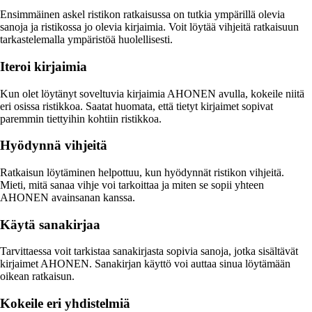
Ensimmäinen askel ristikon ratkaisussa on tutkia ympärillä olevia
sanoja ja ristikossa jo olevia kirjaimia. Voit löytää vihjeitä ratkaisuun
tarkastelemalla ympäristöä huolellisesti.
Iteroi kirjaimia
Kun olet löytänyt soveltuvia kirjaimia AHONEN avulla, kokeile niitä
eri osissa ristikkoa. Saatat huomata, että tietyt kirjaimet sopivat
paremmin tiettyihin kohtiin ristikkoa.
Hyödynnä vihjeitä
Ratkaisun löytäminen helpottuu, kun hyödynnät ristikon vihjeitä.
Mieti, mitä sanaa vihje voi tarkoittaa ja miten se sopii yhteen
AHONEN avainsanan kanssa.
Käytä sanakirjaa
Tarvittaessa voit tarkistaa sanakirjasta sopivia sanoja, jotka sisältävät
kirjaimet AHONEN. Sanakirjan käyttö voi auttaa sinua löytämään
oikean ratkaisun.
Kokeile eri yhdistelmiä