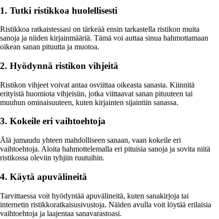
1. Tutki ristikkoa huolellisesti
Ristikkoa ratkaistessasi on tärkeää ensin tarkastella ristikon muita
sanoja ja niiden kirjainmääriä. Tämä voi auttaa sinua hahmottamaan
oikean sanan pituutta ja muotoa.
2. Hyödynnä ristikon vihjeitä
Ristikon vihjeet voivat antaa osviittaa oikeasta sanasta. Kiinnitä
erityistä huomiota vihjeisiin, jotka viittaavat sanan pituuteen tai
muuhun ominaisuuteen, kuten kirjainten sijaintiin sanassa.
3. Kokeile eri vaihtoehtoja
Älä jumaudu yhteen mahdolliseen sanaan, vaan kokeile eri
vaihtoehtoja. Aloita hahmottelemalla eri pituisia sanoja ja sovita niitä
ristikossa oleviin tyhjiin ruutuihin.
4. Käytä apuvälineitä
Tarvittaessa voit hyödyntää apuvälineitä, kuten sanakirjoja tai
internetin ristikkoratkaisusivustoja. Näiden avulla voit löytää erilaisia
vaihtoehtoja ja laajentaa sanavarastoasi.