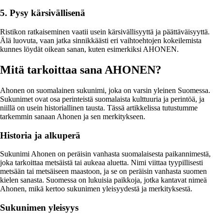
5. Pysy kärsivällisenä
Ristikon ratkaiseminen vaatii usein kärsivällisyyttä ja päättäväisyyttä.
Älä luovuta, vaan jatka sinnikkäästi eri vaihtoehtojen kokeilemista
kunnes löydät oikean sanan, kuten esimerkiksi AHONEN.
Mitä tarkoittaa sana AHONEN?
Ahonen on suomalainen sukunimi, joka on varsin yleinen Suomessa.
Sukunimet ovat osa perinteistä suomalaista kulttuuria ja perintöä, ja
niillä on usein historiallinen tausta. Tässä artikkelissa tutustumme
tarkemmin sanaan Ahonen ja sen merkitykseen.
Historia ja alkuperä
Sukunimi Ahonen on peräisin vanhasta suomalaisesta paikannimestä,
joka tarkoittaa metsäistä tai aukeaa aluetta. Nimi viittaa tyypillisesti
metsään tai metsäiseen maastoon, ja se on peräisin vanhasta suomen
kielen sanasta. Suomessa on lukuisia paikkoja, jotka kantavat nimeä
Ahonen, mikä kertoo sukunimen yleisyydestä ja merkityksestä.
Sukunimen yleisyys