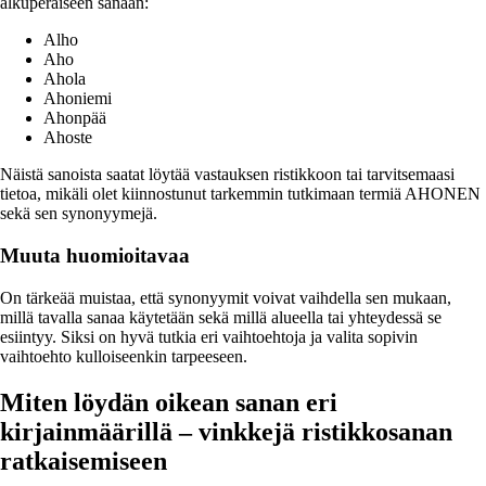
alkuperäiseen sanaan:
Alho
Aho
Ahola
Ahoniemi
Ahonpää
Ahoste
Näistä sanoista saatat löytää vastauksen ristikkoon tai tarvitsemaasi
tietoa, mikäli olet kiinnostunut tarkemmin tutkimaan termiä AHONEN
sekä sen synonyymejä.
Muuta huomioitavaa
On tärkeää muistaa, että synonyymit voivat vaihdella sen mukaan,
millä tavalla sanaa käytetään sekä millä alueella tai yhteydessä se
esiintyy. Siksi on hyvä tutkia eri vaihtoehtoja ja valita sopivin
vaihtoehto kulloiseenkin tarpeeseen.
Miten löydän oikean sanan eri
kirjainmäärillä – vinkkejä ristikkosanan
ratkaisemiseen