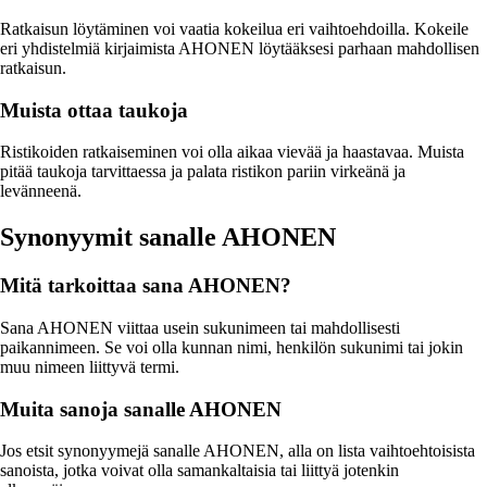
Ratkaisun löytäminen voi vaatia kokeilua eri vaihtoehdoilla. Kokeile
eri yhdistelmiä kirjaimista AHONEN löytääksesi parhaan mahdollisen
ratkaisun.
Muista ottaa taukoja
Ristikoiden ratkaiseminen voi olla aikaa vievää ja haastavaa. Muista
pitää taukoja tarvittaessa ja palata ristikon pariin virkeänä ja
levänneenä.
Synonyymit sanalle AHONEN
Mitä tarkoittaa sana AHONEN?
Sana AHONEN viittaa usein sukunimeen tai mahdollisesti
paikannimeen. Se voi olla kunnan nimi, henkilön sukunimi tai jokin
muu nimeen liittyvä termi.
Muita sanoja sanalle AHONEN
Jos etsit synonyymejä sanalle AHONEN, alla on lista vaihtoehtoisista
sanoista, jotka voivat olla samankaltaisia tai liittyä jotenkin